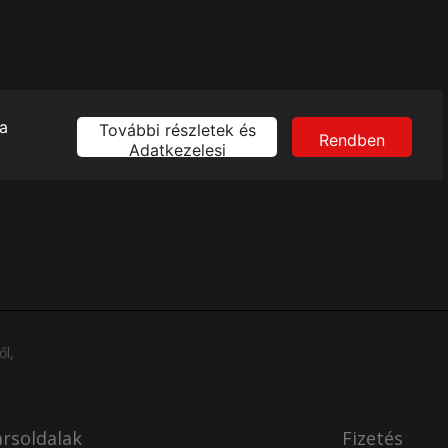
ől,
rsoldalak
Fizetés