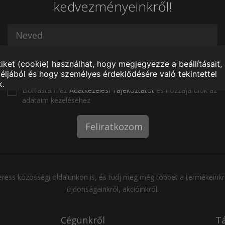
kedvezményeinkről!
Elolvastam az
Adatkezelési Tájékoztatót
és hozzájárulok az
adataim kezeléséhez
Feliratkozom
ress közösségi oldalunkon is, és tudj meg még többet a termékeinkr
újdonságainkról, akcióinkról.
Cégünkről
Tá