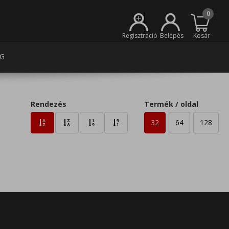
0
+
Regisztráció
Belépés
Kosár
G
Rendezés
Termék / oldal
32
64
128