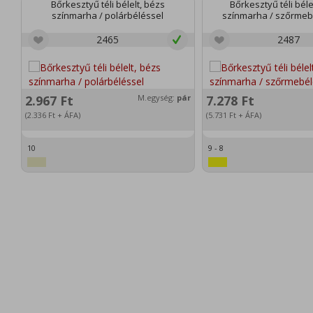
Bőrkesztyű téli bélelt, bézs
Bőrkesztyű téli béle
színmarha / polárbéléssel
színmarha / szőrmeb
2465
2487
2.967
Ft
M.egység:
pár
7.278
Ft
(2.336
Ft
+ ÁFA)
(5.731
Ft
+ ÁFA)
10
9 - 8