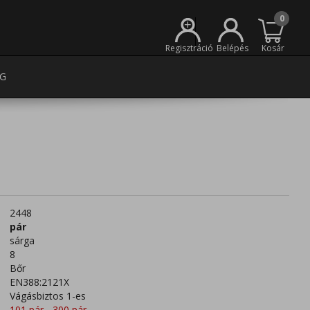
0
+
Regisztráció
Belépés
Kosár
G
2448
pár
sárga
8
Bőr
EN388:2121X
Vágásbiztos 1-es
101 pár - 300 pár