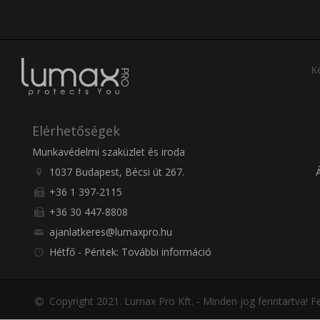
Ke
Elérhetőségek
Munkavédelmi szaküzlet és iroda
1037 Budapest, Bécsi út 267.
+36 1 397-2115
+36 30 447-8808
ajanlatkeres@lumaxpro.hu
Hétfő - Péntek: További információ
Copyright 2021. Lumax Pro Kft. - Minden jog fenntartva!
Fe