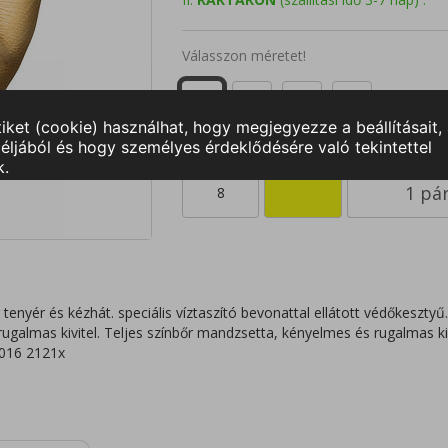
Válasszon méretet!
8
9
10
11
8
enyér és kézhát. speciális víztaszító bevonattal ellátott védőkesztyű
ugalmas kivitel. Teljes színbőr mandzsetta, kényelmes és rugalmas kiv
2016 2121x