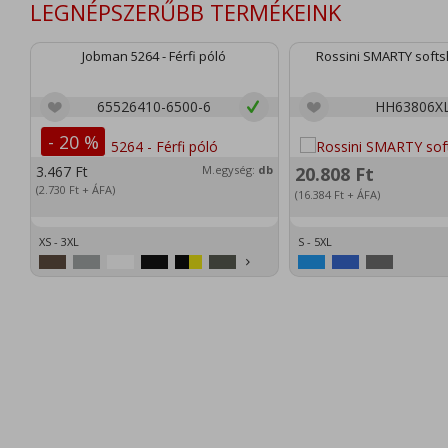
LEGNÉPSZERŰBB TERMÉKEINK
Jobman 5264 - Férfi póló
Rossini SMARTY softsh
65526410-6500-6
HH63806X
- 20 %
3.467
Ft
M.egység:
db
20.808
Ft
(2.730
Ft
+ ÁFA)
(16.384
Ft
+ ÁFA)
XS - 3XL
S - 5XL