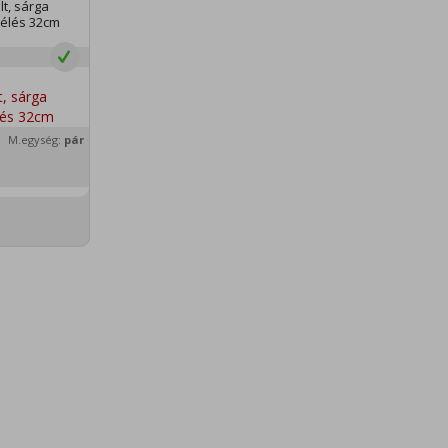
lt, sárga
élés 32cm
M.egység:
pár