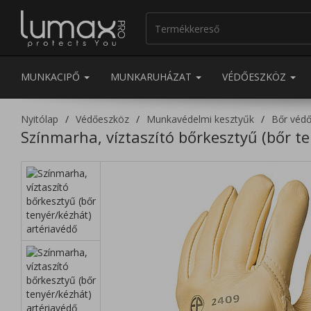
MUNKACIPŐ
MUNKARUHÁZAT
VÉDŐESZKÖZ
Nyitólap
Védőeszköz
Munkavédelmi kesztyűk
Bőr véd
Színmarha, víztaszító bőrkesztyű (bőr t