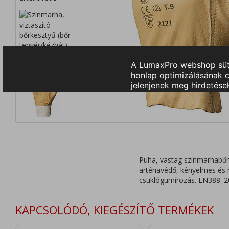
Puha, vastag színmarhabőr t
artériavédő, kényelmes és r
csuklógumírozás. EN388: 
KAPCSOLÓDÓ, KIEGÉSZÍTŐ TERMÉKEK