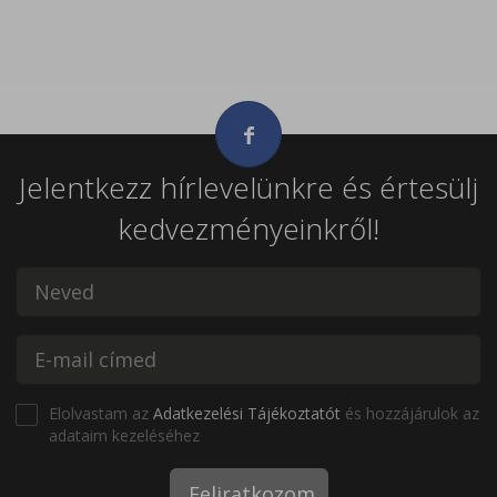
Jelentkezz hírlevelünkre és értesülj
kedvezményeinkről!
Elolvastam az
Adatkezelési Tájékoztatót
és hozzájárulok az
adataim kezeléséhez
Feliratkozom