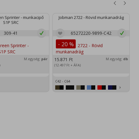
n Sprinter - munkacipő
Jobman 2722 - Rövid munkanadrág
S1P SRC
309-41
65272220-9899-C42
- 20 %
M.egység:
pár
15.871
Ft
M.egység:
db
2
)
(12.497
Ft
+ ÁFA)
(1
C42 - C64
XS