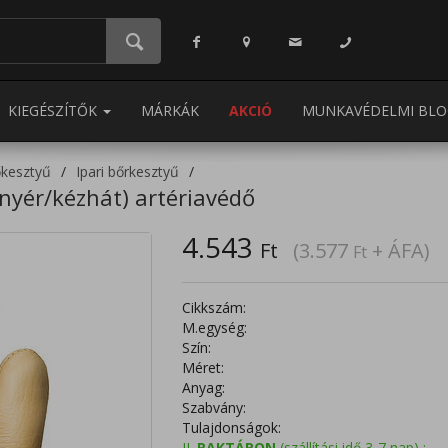
KIEGÉSZÍTŐK
MÁRKÁK
AKCIÓ
MUNKAVÉDELMI BLO
őkesztyű
Ipari bőrkesztyű
enyér/kézhát) artériavédő
4.543
Ft
(3.577
+ ÁFA)
Ft
Cikkszám:
M.egység:
Szín:
Méret:
Anyag:
Szabvány:
Tulajdonságok:
II.
RAKTÁRON
(szállítási idő 3-7 nap) :