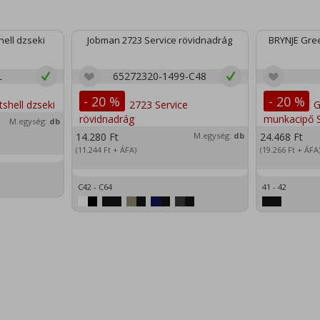
ell dzseki
Jobman 2723 Service rövidnadrág
BRYNJE Gree
L
65272320-1499-C48
- 20 %
- 20 %
M.egység:
db
14.280
Ft
M.egység:
db
24.468
Ft
(11.244
Ft
+ ÁFA)
(19.266
Ft
+ ÁFA
C42 - C64
41 - 42