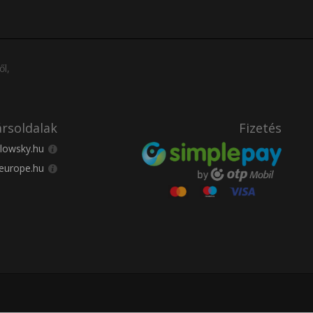
ől,
rsoldalak
Fizetés
lowsky.hu
europe.hu