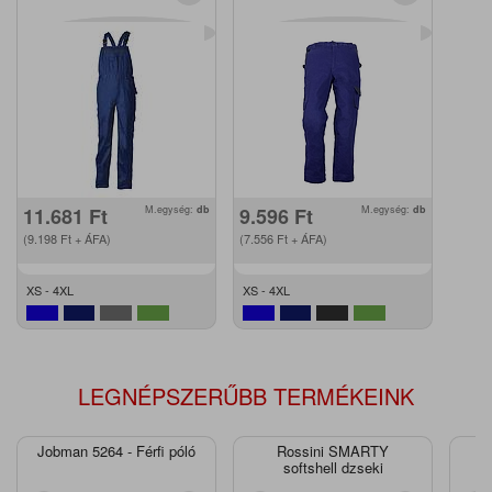
11.681
Ft
M.egység:
db
9.596
Ft
M.egység:
db
(9.198
Ft
+ ÁFA)
(7.556
Ft
+ ÁFA)
XS - 4XL
XS - 4XL
LEGNÉPSZERŰBB TERMÉKEINK
Jobman 5264 - Férfi póló
Rossini SMARTY
J
softshell dzseki