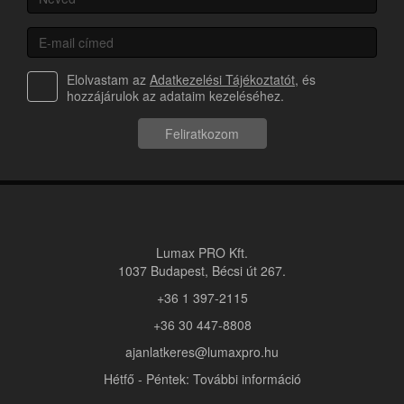
Elolvastam az
Adatkezelési Tájékoztatót
, és
hozzájárulok az adataim kezeléséhez.
Feliratkozom
Lumax PRO Kft.
1037 Budapest, Bécsi út 267.
+36 1 397-2115
+36 30 447-8808
ajanlatkeres@lumaxpro.hu
Hétfő - Péntek: További információ