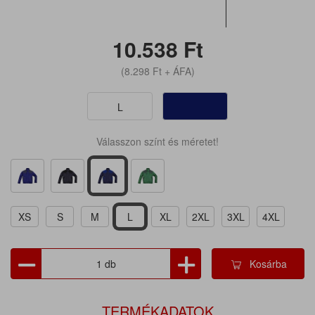
10.538
Ft
(8.298
Ft
+ ÁFA)
L
Válasszon színt és méretet!
XS
S
M
L
XL
2XL
3XL
4XL
Kosárba
TERMÉKADATOK