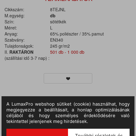
Cikkszám:
8TEJNL
M.egység:
db
Szín:
sötétkék
Méret:
L
Anyag:
65% poliészter / 35% pamut
Szabvány:
EN340
Tulajdonságok:
245 gr/m2
II.
RAKTÁRON
501 db - 1 000 db
(szállítási idő 3-7 nap) :
TERMÉKINFORMÁCIÓ
MÉRETTÁBLÁZAT
• egyenes fazonú, kényelmes ruhák nagy szakítószilárdságú,
testbarát anyagból • praktikus eszköztartók és kiegészítők • a