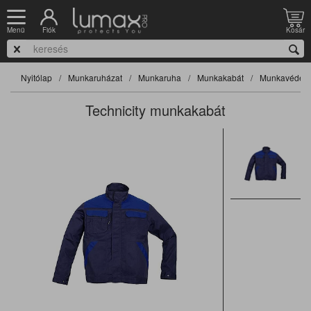
Fiók
Kosár
Menü
Nyitólap
Munkaruházat
Munkaruha
Munkakabát
Munkavédelm
Technicity munkakabát