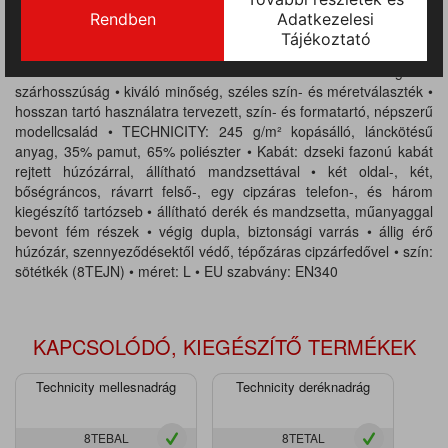
lekerekített zsebekben könnyebben megtalálhatók a kisebb
alkatrészek, érmék • esztétikus, eltérő színű zsebfedők,
bőségráncok és betétek • erősített, biztonsági varrás • fedett,
textillel beborított fém részek • állítható derékbőség és
szárhosszúság • kiváló minőség, széles szín- és méretválaszték •
hosszan tartó használatra tervezett, szín- és formatartó, népszerű
modellcsalád • TECHNICITY: 245 g/m² kopásálló, lánckötésű
anyag, 35% pamut, 65% poliészter • Kabát: dzseki fazonú kabát
rejtett húzózárral, állítható mandzsettával • két oldal-, két,
bőségráncos, rávarrt felső-, egy cipzáras telefon-, és három
kiegészítő tartózseb • állítható derék és mandzsetta, műanyaggal
bevont fém részek • végig dupla, biztonsági varrás • állig érő
húzózár, szennyeződésektől védő, tépőzáras cipzárfedővel • szín:
sötétkék (8TEJN) • méret: L • EU szabvány: EN340
KAPCSOLÓDÓ, KIEGÉSZÍTŐ TERMÉKEK
Technicity mellesnadrág
Technicity deréknadrág
8TEBAL
8TETAL