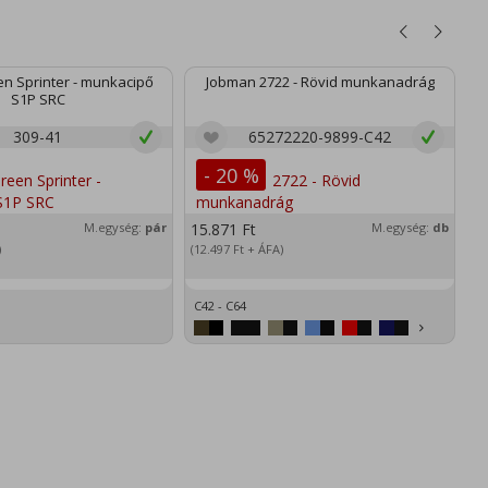
n Sprinter - munkacipő
Jobman 2722 - Rövid munkanadrág
S1P SRC
309-41
65272220-9899-C42
- 20 %
M.egység:
pár
15.871
Ft
M.egység:
db
2
)
(12.497
Ft
+ ÁFA)
(1
C42 - C64
XS