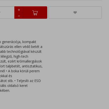
b generációja, kompakt
tszúrás ellen védő betét a
jabb technológiával készült
 lélegző, high-tech
szült, ezért krómallergiások
t talpbetét, antisztatikus,
énél • A boka körüli perem
okkal és
tot stb. • Teljesíti az ESD
lis oldalsó keret
ekében.