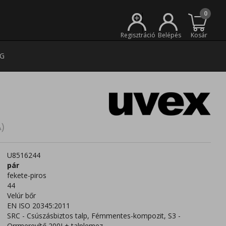
0
+
Regisztráció
Belépés
Kosár
G
)
U8516244
pár
fekete-piros
44
Velúr bőr
EN ISO 20345:2011
SRC - Csúszásbiztos talp, Fémmentes-kompozit, S3 -
Orrmerevítő 200J + talplemez