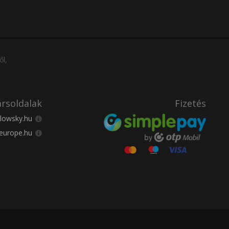
ől,
rsoldalak
Fizetés
lowsky.hu
europe.hu