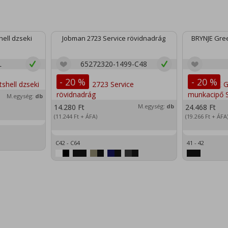
ell dzseki
Jobman 2723 Service rövidnadrág
BRYNJE Gree
L
65272320-1499-C48
- 20 %
- 20 %
M.egység:
db
14.280
Ft
M.egység:
db
24.468
Ft
(11.244
Ft
+ ÁFA)
(19.266
Ft
+ ÁFA
C42 - C64
41 - 42