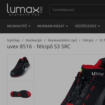
MUNKACIPŐ
MUNKARUHÁZAT
VÉDŐESZKÖZ
Nyitólap
Munkacipő
Munkavédelmi cipő
Félcipő
S3 f
uvex 8516 - félcipő S3 SRC