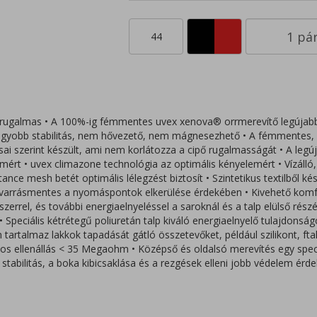
44
 rugalmas • A 100%-ig fémmentes uvex xenova® orrmerevítő legújab
nagyobb stabilitás, nem hővezető, nem mágnesezhető • A fémmentes, á
ai szerint készült, ami nem korlátozza a cipő rugalmasságát • A legú
lemért • uvex climazone technológia az optimális kényelemért • Vízálló,
tance mesh betét optimális lélegzést biztosít • Szintetikus textilből ké
ag varrásmentes a nyomáspontok elkerülése érdekében • Kivehető komfor
rrel, és további energiaelnyeléssel a saroknál és a talp elülső rész
• Speciális kétrétegű poliuretán talp kiváló energiaelnyelő tulajdonság
rtalmaz lakkok tapadását gátló összetevőket, például szilikont, ftalá
s ellenállás < 35 Megaohm • Középső és oldalsó merevítés egy speciá
stabilitás, a boka kibicsaklása és a rezgések elleni jobb védelem érd