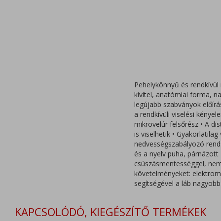
Pehelykönnyű és rendkívül
kivitel, anatómiai forma, 
legújabb szabványok előírás
a rendkívüli viselési kénye
mikrovelúr felsőrész • A dis
is viselhetik • Gyakorlatil
nedvességszabályozó rendsze
és a nyelv puha, párnázott 
csúszásmentességgel, nem ta
követelményeket: elektromo
segítségével a láb nagyobb 
KAPCSOLÓDÓ, KIEGÉSZÍTŐ TERMÉKEK