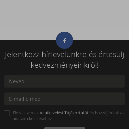
Jelentkezz hírlevelünkre és értesülj
kedvezményeinkről!
Elolvastam az
Adatkezelési Tájékoztatót
és hozzájárulok az
adataim kezeléséhez