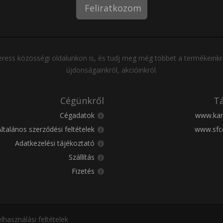
Feliratkozom
ress közösségi oldalunkon is, és tudj meg még többet a termékeinkr
újdonságainkról, akcióinkról.
Cégünkről
Tá
Cégadatok
www.kar
Általános szerződési feltételek
www.sfc
Adatkezelési tájékoztató
Szállítás
Fizetés
lhasználási feltételek