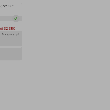
ipő S2 SRC
M.egység:
pár