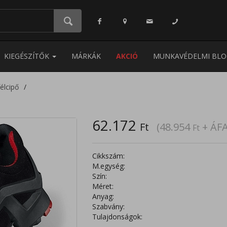
KIEGÉSZÍTŐK
MÁRKÁK
AKCIÓ
MUNKAVÉDELMI BLO
élcipő
62.172
Ft
(48.954
+ ÁFA
Ft
Cikkszám:
M.egység:
Szín:
Méret:
Anyag:
Szabvány:
Tulajdonságok: