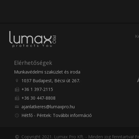
Ke
Elérhetőségek
Munkavédelmi szaküzlet és iroda
1037 Budapest, Bécsi út 267.
+36 1 397-2115
+36 30 447-8808
ajanlatkeres@lumaxpro.hu
Hétfő - Péntek: További információ
Copyright 2021. Lumax Pro Kft. - Minden jog fenntartva!
Fe