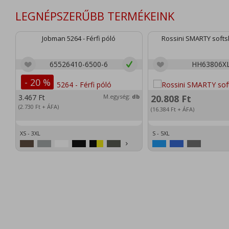
LEGNÉPSZERŰBB TERMÉKEINK
Jobman 5264 - Férfi póló
Rossini SMARTY softsh
65526410-6500-6
HH63806X
- 20 %
3.467
Ft
M.egység:
db
20.808
Ft
(2.730
Ft
+ ÁFA)
(16.384
Ft
+ ÁFA)
XS - 3XL
S - 5XL