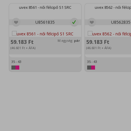
uvex 8561 - női félcipő S1 SRC
uvex 8562 - női félc
U8561835
U8562835
59.183
Ft
M.egység:
pár
59.183
Ft
(46.601
Ft
+ ÁFA)
(46.601
Ft
+ ÁFA)
35 - 43
35 - 43