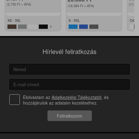
(2.730
Ft
+ ÁFA)
(11.2
(16.384
Ft
+ ÁFA)
XS - 3XL
S - 5XL
C42 -
Hírlevél feliratkozás
Elolvastam az
Adatkezelési Tájékoztatót
, és
hozzájárulok az adataim kezeléséhez.
Feliratkozom