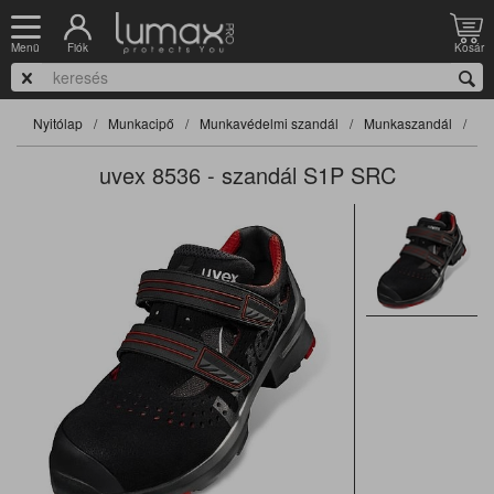
Fiók
Kosár
Menü
Nyitólap
Munkacipő
Munkavédelmi szandál
Munkaszandál
uvex 8536 - szandál S1P SRC