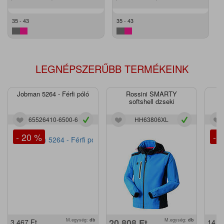
35 - 43
35 - 43
LEGNÉPSZERŰBB TERMÉKEINK
Jobman 5264 - Férfi póló
Rossini SMARTY
J
softshell dzseki
65526410-6500-6
HH63806XL
- 20 %
- 
M.egység:
db
20.808
Ft
M.egység:
db
3.467
Ft
14.2