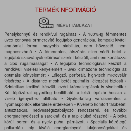
TERMÉKINFORMÁCIÓ
MÉRETTÁBLÁZAT
Pehelykönnyű és rendkívül rugalmas • A 100%-ig fémmentes
uvex xenova® orrmerevítő legújabb generációja, kompakt kivitel,
anatómiai forma, nagyobb stabilitás, nem hővezető, nem
mágnesezhető • A fémmentes, átszúrás ellen védő betét a
legújabb szabványok előírásai szerint készült, ami nem korlátozza
a cipő rugalmasságát • A legújabb technológiával készült a
rendkívüli viselési kényelemért • uvex climazone technológia az
optimális kényelemért • Lélegző, perforált, high-tech mikrovelúr
felsőrész • A distance mesh betét optimális lélegzést biztosít •
Szintetikus textilből készült, ezért krómallergiások is viselhetik •
Két tépőzárral egyedileg beállítható, a felső tépőzár hossza a
viselő igényeihez állítható • Gyakorlatilag varrásmentes a
nyomáspontok elkerülése érdekében • Kivehető komfort talpbetét,
antisztatikus, nedvességszabályozó rendszerrel, és további
energiaelnyeléssel a saroknál és a talp elülső részénél • A boka
körüli perem és a nyelv puha, párnázott • Speciális kétrétegű
poliuretán talp kiváló energiaelnyelő tulajdonságokkal és