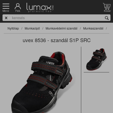
Fiók
Kosár
Menü
Nyitólap
Munkacipő
Munkavédelmi szandál
Munkaszandál
uvex 8536 - szandál S1P SRC