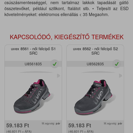
csúszásmentességgel, nem tartalmaz lakkok tapadását gátló
összetevőket, például szilikont, ftalátot stb. • Teljesíti az ESD
követelményeket: elektromos ellenállás < 35 Megaohm.
KAPCSOLÓDÓ, KIEGÉSZÍTŐ TERMÉKEK
uvex 8561 - női félcipő S1
uvex 8562 - női félcipő S2
SRC
SRC
U8561835
U8562835
59.183
Ft
M.egység:
pár
59.183
Ft
M.egység:
pár
(46.601
Ft
+ ÁFA)
(46.601
Ft
+ ÁFA)