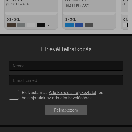
(2.730
Ft
+ ÁFA)
(11.2
(16.384
Ft
+ ÁFA)
XS - 3XL
S - 5XL
C42 -
Hírlevél feliratkozás
Elolvastam az
Adatkezelési Tájékoztatót
, és
hozzájárulok az adataim kezeléséhez.
Feliratkozom