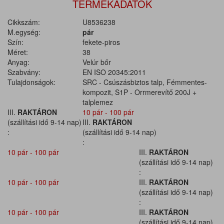
TERMÉKADATOK
Cikkszám:
U8536238
M.egység:
pár
Szín:
fekete-piros
Méret:
38
Anyag:
Velúr bőr
Szabvány:
EN ISO 20345:2011
Tulajdonságok:
SRC - Csúszásbiztos talp, Fémmentes-
kompozit, S1P - Orrmerevítő 200J +
talplemez
III.
RAKTÁRON
10 pár - 100 pár
(szállítási idő 9-14 nap)
III.
RAKTÁRON
:
(szállítási idő 9-14 nap)
:
10 pár - 100 pár
III.
RAKTÁRON
(szállítási idő 9-14 nap)
:
10 pár - 100 pár
III.
RAKTÁRON
(szállítási idő 9-14 nap)
:
10 pár - 100 pár
III.
RAKTÁRON
(szállítási idő 9-14 nap)