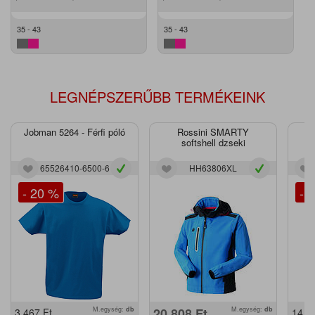
35 - 43
35 - 43
LEGNÉPSZERŰBB TERMÉKEINK
Jobman 5264 - Férfi póló
Rossini SMARTY
J
softshell dzseki
65526410-6500-6
HH63806XL
- 20 %
- 
M.egység:
db
20.808
Ft
M.egység:
db
3.467
Ft
14.2