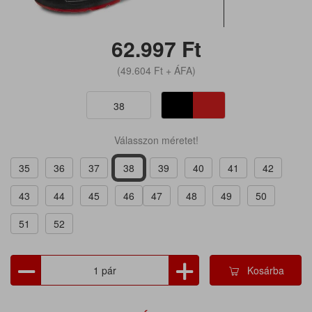
62.997
Ft
(49.604
Ft
+ ÁFA)
38
Válasszon méretet!
35
36
37
38
39
40
41
42
43
44
45
46
47
48
49
50
51
52
Kosárba