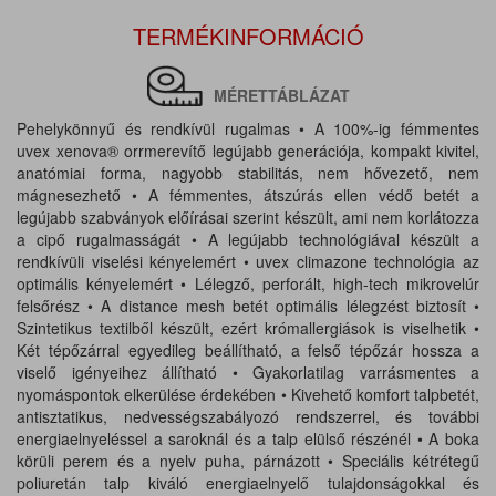
TERMÉKINFORMÁCIÓ
MÉRETTÁBLÁZAT
Pehelykönnyű és rendkívül rugalmas • A 100%-ig fémmentes
uvex xenova® orrmerevítő legújabb generációja, kompakt kivitel,
anatómiai forma, nagyobb stabilitás, nem hővezető, nem
mágnesezhető • A fémmentes, átszúrás ellen védő betét a
legújabb szabványok előírásai szerint készült, ami nem korlátozza
a cipő rugalmasságát • A legújabb technológiával készült a
rendkívüli viselési kényelemért • uvex climazone technológia az
optimális kényelemért • Lélegző, perforált, high-tech mikrovelúr
felsőrész • A distance mesh betét optimális lélegzést biztosít •
Szintetikus textilből készült, ezért krómallergiások is viselhetik •
Két tépőzárral egyedileg beállítható, a felső tépőzár hossza a
viselő igényeihez állítható • Gyakorlatilag varrásmentes a
nyomáspontok elkerülése érdekében • Kivehető komfort talpbetét,
antisztatikus, nedvességszabályozó rendszerrel, és további
energiaelnyeléssel a saroknál és a talp elülső részénél • A boka
körüli perem és a nyelv puha, párnázott • Speciális kétrétegű
poliuretán talp kiváló energiaelnyelő tulajdonságokkal és