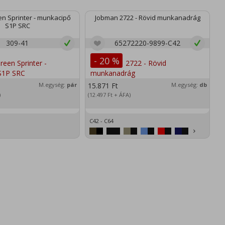
n Sprinter - munkacipő
Jobman 2722 - Rövid munkanadrág
S1P SRC
309-41
65272220-9899-C42
- 20 %
M.egység:
pár
15.871
Ft
M.egység:
db
2
)
(12.497
Ft
+ ÁFA)
(1
C42 - C64
XS