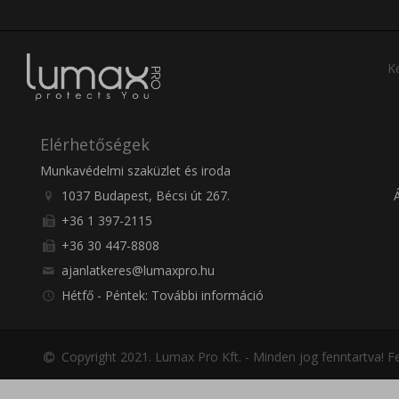
Ke
Elérhetőségek
Munkavédelmi szaküzlet és iroda
1037 Budapest, Bécsi út 267.
+36 1 397-2115
+36 30 447-8808
ajanlatkeres@lumaxpro.hu
Hétfő - Péntek: További információ
Copyright 2021. Lumax Pro Kft. - Minden jog fenntartva!
Fe