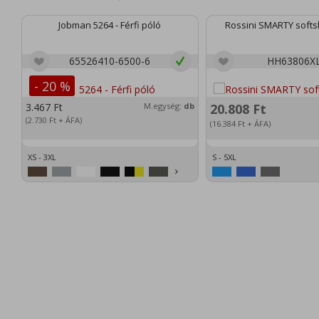
Jobman 5264 - Férfi póló
Rossini SMARTY softsh
65526410-6500-6
HH63806X
- 20 %
3.467
Ft
M.egység:
db
20.808
Ft
(2.730
Ft
+ ÁFA)
(16.384
Ft
+ ÁFA)
XS - 3XL
S - 5XL