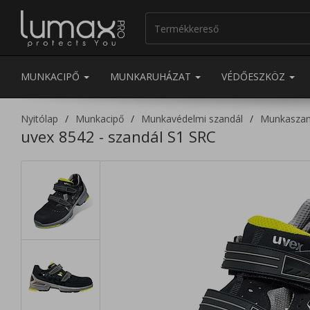
MUNKACIPŐ
MUNKARUHÁZAT
VÉDŐESZKÖZ
Nyitólap
Munkacipő
Munkavédelmi szandál
Munkaszan
uvex 8542 - szandál S1 SRC