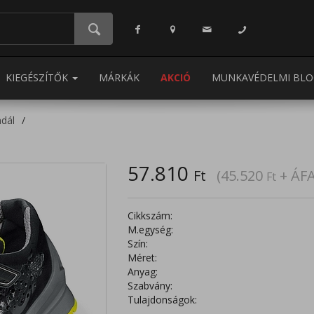
KIEGÉSZÍTŐK
MÁRKÁK
AKCIÓ
MUNKAVÉDELMI BLO
dál
57.810
Ft
(45.520
+ ÁFA
Ft
Cikkszám:
M.egység:
Szín:
Méret:
Anyag:
Szabvány:
Tulajdonságok: