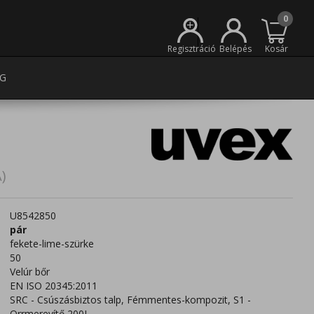
0
+
Regisztráció
Belépés
Kosár
G
)
U8542850
pár
fekete-lime-szürke
50
Velúr bőr
EN ISO 20345:2011
SRC - Csúszásbiztos talp, Fémmentes-kompozit, S1 -
Orrmerevítő 200J