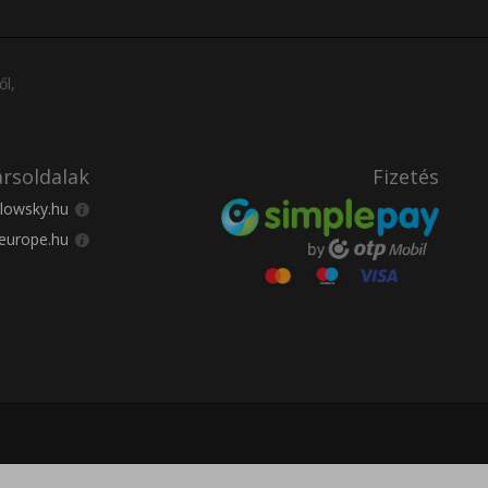
ől,
rsoldalak
Fizetés
lowsky.hu
europe.hu