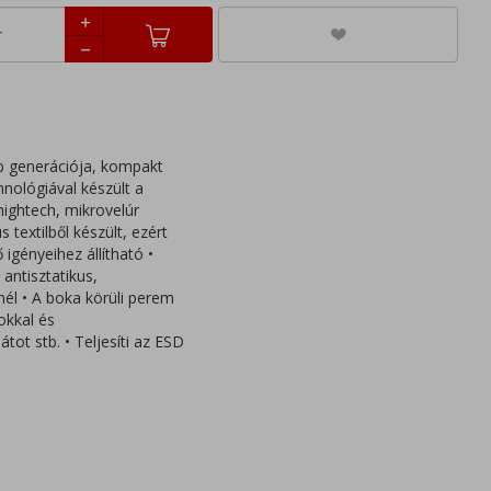
b generációja, kompakt
nológiával készült a
hightech, mikrovelúr
 textilből készült, ezért
 igényeihez állítható •
antisztatikus,
nél • A boka körüli perem
okkal és
tot stb. • Teljesíti az ESD