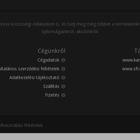
ress közösségi oldalunkon is, és tudj meg még többet a termékeinkr
újdonságainkról, akcióinkról.
Cégünkről
Tá
Cégadatok
www.kar
Általános szerződési feltételek
www.sfc
Adatkezelési tájékoztató
Szállítás
Fizetés
lhasználási feltételek