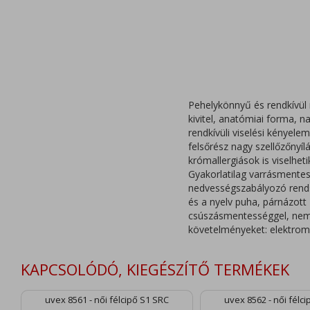
Pehelykönnyű és rendkívül
kivitel, anatómiai forma, 
rendkívüli viselési kényele
felsőrész nagy szellőzőnyílá
krómallergiások is viselheti
Gyakorlatilag varrásmentes
nedvességszabályozó rendsz
és a nyelv puha, párnázott 
csúszásmentességgel, nem ta
követelményeket: elektrom
KAPCSOLÓDÓ, KIEGÉSZÍTŐ TERMÉKEK
uvex 8561 - női félcipő S1 SRC
uvex 8562 - női félc