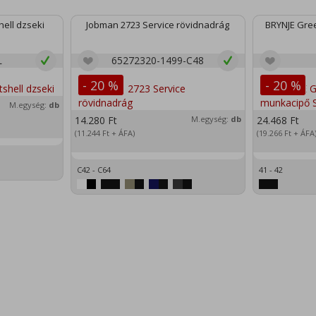
ell dzseki
Jobman 2723 Service rövidnadrág
BRYNJE Gree
L
65272320-1499-C48
- 20 %
- 20 %
M.egység:
db
14.280
Ft
M.egység:
db
24.468
Ft
(11.244
Ft
+ ÁFA)
(19.266
Ft
+ ÁFA
C42 - C64
41 - 42