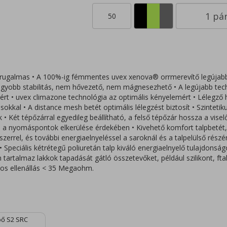
50
 rugalmas • A 100%-ig fémmentes uvex xenova® orrmerevítő legújab
nagyobb stabilitás, nem hővezető, nem mágnesezhető • A legújabb tech
mért • uvex climazone technológia az optimális kényelemért • Lélegző 
sokkal • A distance mesh betét optimális lélegzést biztosít • Szintetikus
k • Két tépőzárral egyedileg beállítható, a felső tépőzár hossza a viselő
 a nyomáspontok elkerülése érdekében • Kivehető komfort talpbetét, 
errel, és további energiaelnyeléssel a saroknál és a talpelülső részé
• Speciális kétrétegű poliuretán talp kiváló energiaelnyelő tulajdonság
rtalmaz lakkok tapadását gátló összetevőket, például szilikont, ftalá
os ellenállás < 35 Megaohm.
ipő S2 SRC