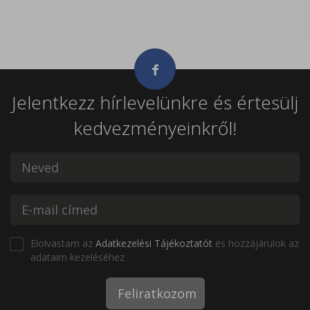
Jelentkezz hírlevelünkre és értesülj
kedvezményeinkről!
Elolvastam az
Adatkezelési Tájékoztatót
és hozzájárulok az
adataim kezeléséhez
Feliratkozom