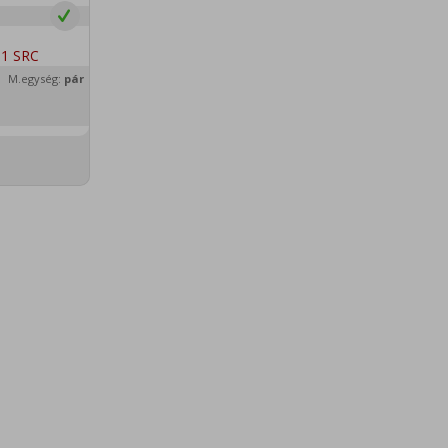
M.egység:
pár