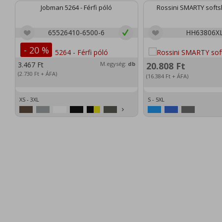
Jobman 5264 - Férfi póló
Rossini SMARTY softsh
65526410-6500-6
HH63806X
- 20 %
3.467
Ft
M.egység:
db
20.808
Ft
(2.730
Ft
+ ÁFA)
(16.384
Ft
+ ÁFA)
XS - 3XL
S - 5XL