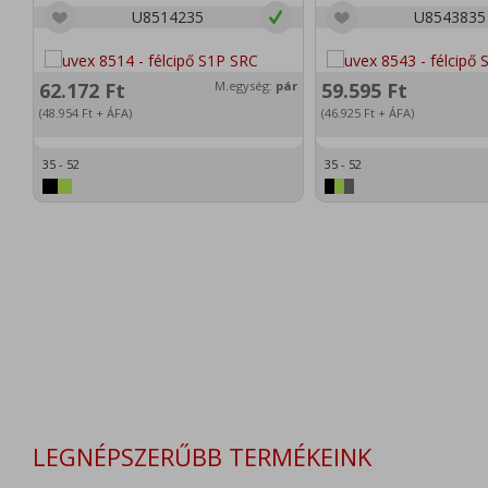
U8514235
U8543835
62.172
Ft
M.egység:
pár
59.595
Ft
(48.954
Ft
+ ÁFA)
(46.925
Ft
+ ÁFA)
35 - 52
35 - 52
LEGNÉPSZERŰBB TERMÉKEINK