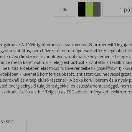
36
 rugalmas • A 100%-ig fémmentes uvex xenova® orrmerevítő legújab
nagyobb stabilitás, nem hővezető, nem mágnesezhető • A legújabb tech
mért • uvex climazone technológia az optimális kényelemért • Lélegző, v
tance mesh betét optimális lélegzést biztosít • Szintetikus textilből ké
éni beállítás érdekében elasztikus fűzővelrendelkezik (csak8544) • Gy
dekében • Kivehető komfort talpbetét, antisztatikus, nedvességszab
a saroknál és a talp elülső részénél • A boka körüli perem és a nyelv p
kiváló energiaelnyelő tulajdonságokkal és csúszásmentességgel, nem 
 szilikont, ftalátot stb. • Teljesíti az ESD követelményeket: elektrom
ő S1 SRC