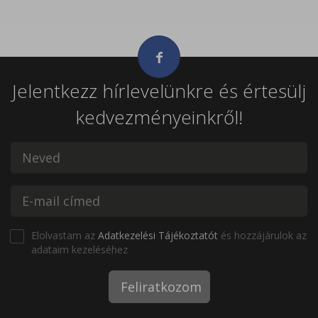
Jelentkezz hírlevelünkre és értesülj
kedvezményeinkről!
Elolvastam az
Adatkezelési Tájékoztatót
és hozzájárulok az
adataim kezeléséhez
Feliratkozom