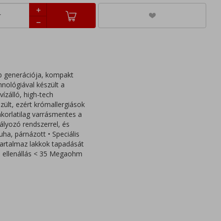
b generációja, kompakt
nológiával készült a
ízálló, high-tech
szült, ezért krómallergiások
akorlatilag varrásmentes a
ályozó rendszerrel, és
uha, párnázott • Speciális
tartalmaz lakkok tapadását
os ellenállás < 35 Megaohm