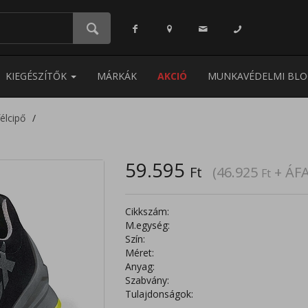
KIEGÉSZÍTŐK
MÁRKÁK
AKCIÓ
MUNKAVÉDELMI BLO
élcipő
59.595
Ft
(46.925
+ ÁFA
Ft
Cikkszám:
M.egység:
Szín:
Méret:
Anyag:
Szabvány:
Tulajdonságok: