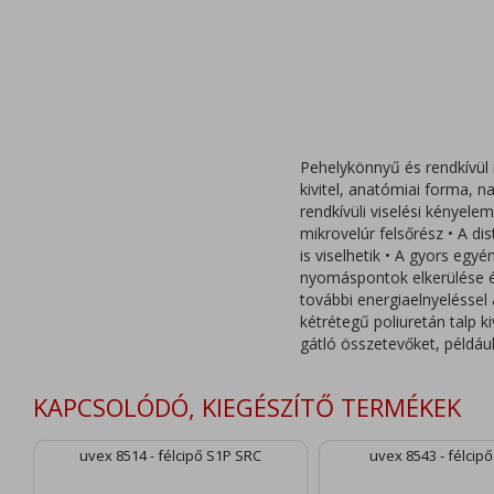
Pehelykönnyű és rendkívül
kivitel, anatómiai forma, 
rendkívüli viselési kényele
mikrovelúr felsőrész • A dis
is viselhetik • A gyors egy
nyomáspontok elkerülése ér
további energiaelnyeléssel 
kétrétegű poliuretán talp 
gátló összetevőket, például
KAPCSOLÓDÓ, KIEGÉSZÍTŐ TERMÉKEK
uvex 8514 - félcipő S1P SRC
uvex 8543 - félcip