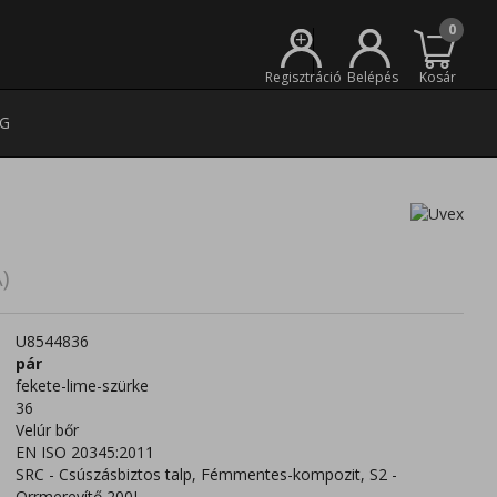
0
+
Regisztráció
Belépés
Kosár
G
)
U8544836
pár
fekete-lime-szürke
36
Velúr bőr
EN ISO 20345:2011
SRC - Csúszásbiztos talp, Fémmentes-kompozit, S2 -
Orrmerevítő 200J