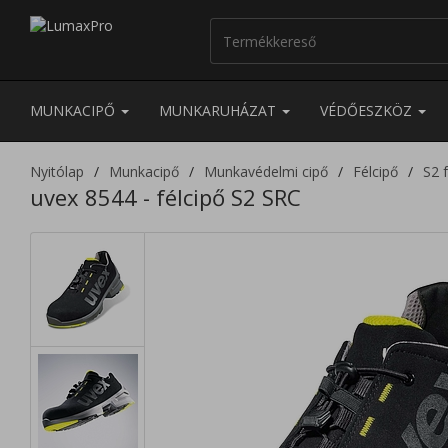
MUNKACIPŐ
MUNKARUHÁZAT
VÉDŐESZKÖZ
Nyitólap
Munkacipő
Munkavédelmi cipő
Félcipő
S2 f
uvex 8544 - félcipő S2 SRC