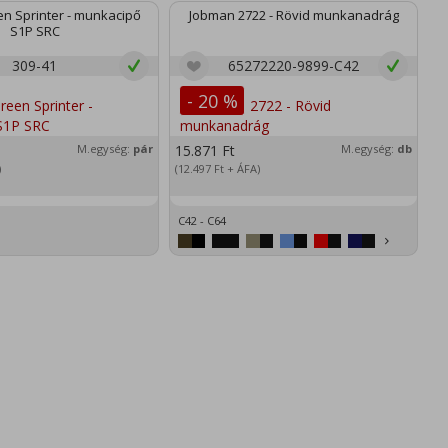
n Sprinter - munkacipő
Jobman 2722 - Rövid munkanadrág
S1P SRC
309-41
65272220-9899-C42
- 20 %
M.egység:
pár
15.871
Ft
M.egység:
db
2
)
(12.497
Ft
+ ÁFA)
(1
C42 - C64
XS