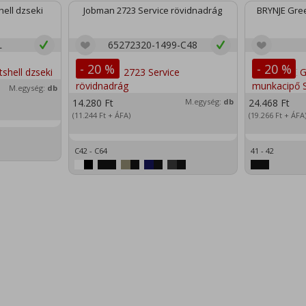
ell dzseki
Jobman 2723 Service rövidnadrág
BRYNJE Gree
L
65272320-1499-C48
- 20 %
- 20 %
M.egység:
db
14.280
Ft
M.egység:
db
24.468
Ft
(11.244
Ft
+ ÁFA)
(19.266
Ft
+ ÁFA
C42 - C64
41 - 42