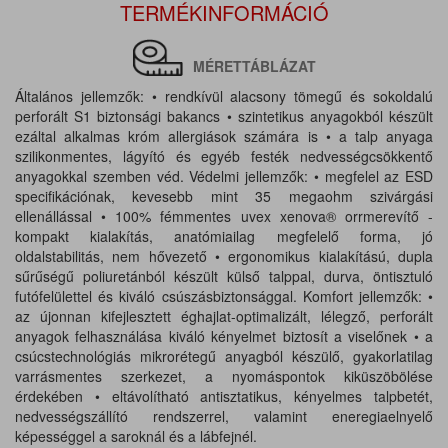
TERMÉKINFORMÁCIÓ
MÉRETTÁBLÁZAT
Általános jellemzők: • rendkívül alacsony tömegű és sokoldalú
perforált S1 biztonsági bakancs • szintetikus anyagokból készült
ezáltal alkalmas króm allergiások számára is • a talp anyaga
szilikonmentes, lágyító és egyéb festék nedvességcsökkentő
anyagokkal szemben véd. Védelmi jellemzők: • megfelel az ESD
specifikációnak, kevesebb mint 35 megaohm szivárgási
ellenállással • 100% fémmentes uvex xenova® orrmerevítő -
kompakt kialakítás, anatómiailag megfelelő forma, jó
oldalstabilitás, nem hővezető • ergonomikus kialakítású, dupla
sűrűségű poliuretánból készült külső talppal, durva, öntisztuló
futófelülettel és kiváló csúszásbiztonsággal. Komfort jellemzők: •
az újonnan kifejlesztett éghajlat-optimalizált, lélegző, perforált
anyagok felhasználása kiváló kényelmet biztosít a viselőnek • a
csúcstechnológiás mikrorétegű anyagból készülő, gyakorlatilag
varrásmentes szerkezet, a nyomáspontok kiküszöbölése
érdekében • eltávolítható antisztatikus, kényelmes talpbetét,
nedvességszállító rendszerrel, valamint eneregiaelnyelő
képességgel a saroknál és a lábfejnél.