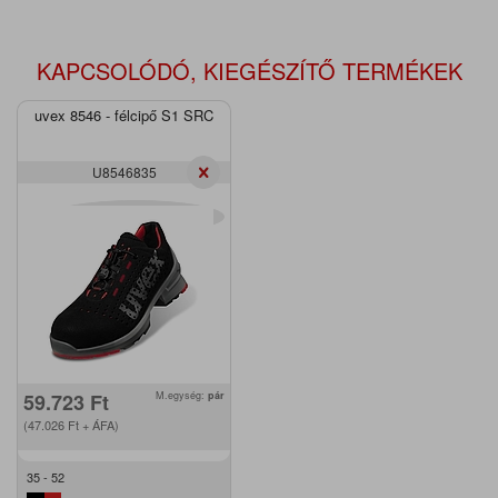
KAPCSOLÓDÓ, KIEGÉSZÍTŐ TERMÉKEK
uvex 8546 - félcipő S1 SRC
U8546835
59.723
Ft
M.egység:
pár
(47.026
Ft
+ ÁFA)
35 - 52