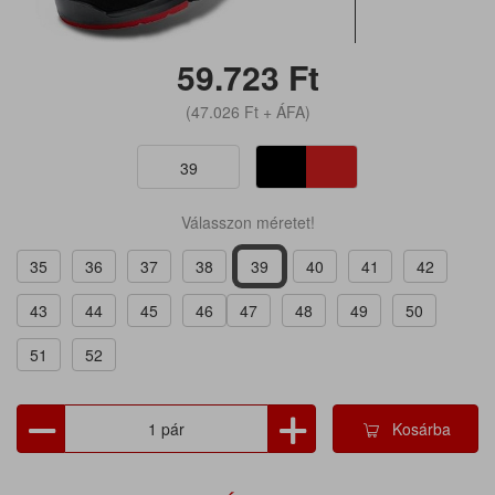
59.723
Ft
(47.026
Ft
+ ÁFA)
39
Válasszon méretet!
35
36
37
38
39
40
41
42
43
44
45
46
47
48
49
50
51
52
Kosárba