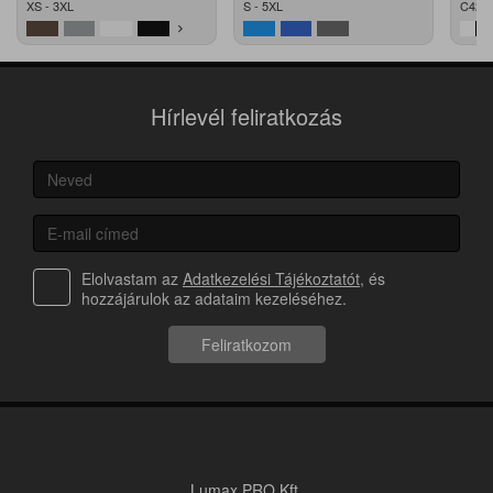
XS - 3XL
S - 5XL
C42 -
Hírlevél feliratkozás
Elolvastam az
Adatkezelési Tájékoztatót
, és
hozzájárulok az adataim kezeléséhez.
Feliratkozom
Lumax PRO Kft.