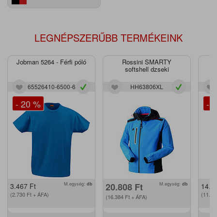
LEGNÉPSZERŰBB TERMÉKEINK
Jobman 5264 - Férfi póló
Rossini SMARTY
J
softshell dzseki
65526410-6500-6
HH63806XL
- 20 %
- 
M.egység:
db
20.808
Ft
M.egység:
db
3.467
Ft
14.2
(2.730
Ft
+ ÁFA)
(11.2
(16.384
Ft
+ ÁFA)