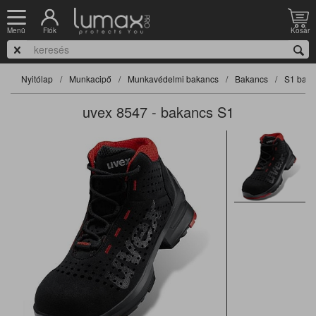
Fiók
Kosár
Menü
Nyitólap
Munkacipő
Munkavédelmi bakancs
Bakancs
S1 baka
uvex 8547 - bakancs S1