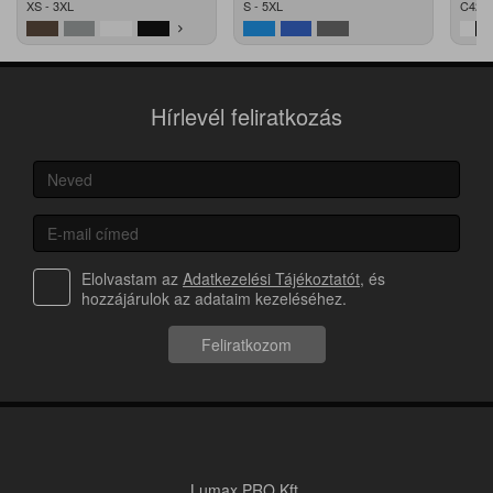
XS - 3XL
S - 5XL
C42 -
Hírlevél feliratkozás
Elolvastam az
Adatkezelési Tájékoztatót
, és
hozzájárulok az adataim kezeléséhez.
Feliratkozom
Lumax PRO Kft.