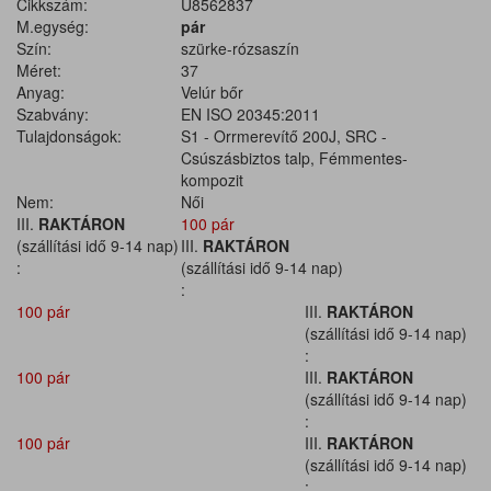
Cikkszám:
U8562837
M.egység:
pár
Szín:
szürke-rózsaszín
Méret:
37
Anyag:
Velúr bőr
Szabvány:
EN ISO 20345:2011
Tulajdonságok:
S1 - Orrmerevítő 200J, SRC -
Csúszásbiztos talp, Fémmentes-
kompozit
Nem:
Női
III.
RAKTÁRON
100 pár
(szállítási idő 9-14 nap)
III.
RAKTÁRON
:
(szállítási idő 9-14 nap)
:
100 pár
III.
RAKTÁRON
(szállítási idő 9-14 nap)
:
100 pár
III.
RAKTÁRON
(szállítási idő 9-14 nap)
:
100 pár
III.
RAKTÁRON
(szállítási idő 9-14 nap)
: