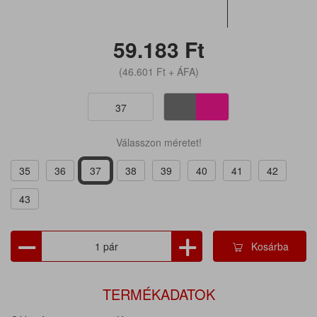
59.183
Ft
(46.601
Ft
+ ÁFA)
37
Válasszon méretet!
35
36
37
38
39
40
41
42
43
Kosárba
TERMÉKADATOK