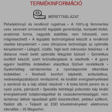
TERMÉKINFORMÁCIÓ
MÉRETTÁBLÁZAT
Pehelykönnyű és rendkívül rugalmas • A 100%-ig fémmentes
uvex xenova® orrmerevítő legújabb generációja, kompakt kivitel,
anatómiai forma, nagyobb stabilitás, nem hővezető, nem
mágnesezhető • A legújabb technológiával készült a rendkívüli
viselési kényelemért • uvex climazone technológia az optimális
kényelemért • Lélegző, vízálló, high-tech mikrovelúr felsőrész • A
distance mesh betét optimális lélegzést biztosít • Szintetikus
textilből készült, ezért krómallergiások is viselhetik • A gyors
egyéni beállítás érdekében elasztikus fűzővel rendelkezik •
Gyakorlatilag varrásmentes a nyomáspontok elkerülése
érdekében • Kivehető komfort talpbetét, antisztatikus,
nedvességszabályozó rendszerrel, és további energiaelnyeléssel
a saroknál és a talp elülső részénél • A boka körüli perem és a
nyelv puha, párnázott • Speciális kétrétegű poliuretán talp kiváló
energiaelnyelő tulajdonságokkal és csúszásmentességgel, nem
tartalmaz lakkok tapadását gátló összetevőket, például szilikont,
ftalátot stb. • Teljesíti az ESD követelményeket: elektromos
ellenállás < 35 Megaohm.