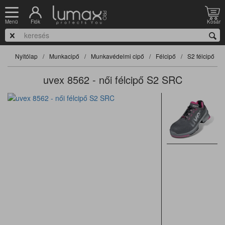
Fiók
Kosár
Menü
Nyitólap
Munkacipő
Munkavédelmi cipő
Félcipő
S2 félcipő
uvex 8562 - női félcipő S2 SRC