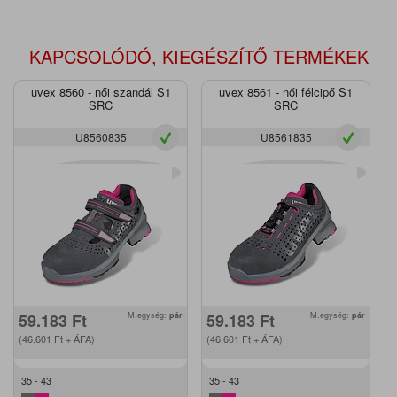
KAPCSOLÓDÓ, KIEGÉSZÍTŐ TERMÉKEK
uvex 8560 - női szandál S1
uvex 8561 - női félcipő S1
SRC
SRC
U8560835
U8561835
59.183
Ft
M.egység:
pár
59.183
Ft
M.egység:
pár
(46.601
Ft
+ ÁFA)
(46.601
Ft
+ ÁFA)
35 - 43
35 - 43