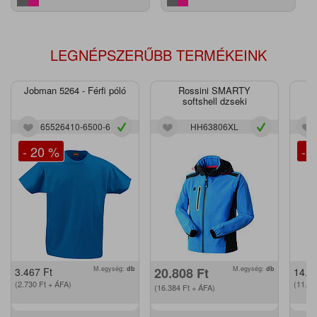
LEGNÉPSZERŰBB TERMÉKEINK
Jobman 5264 - Férfi póló
Rossini SMARTY
J
softshell dzseki
65526410-6500-6
HH63806XL
- 20 %
- 
M.egység:
db
20.808
Ft
M.egység:
db
3.467
Ft
14.2
(2.730
Ft
+ ÁFA)
(11.2
(16.384
Ft
+ ÁFA)