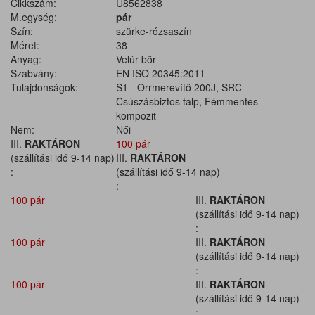
Cikkszám:
U8562838
M.egység:
pár
Szín:
szürke-rózsaszín
Méret:
38
Anyag:
Velúr bőr
Szabvány:
EN ISO 20345:2011
Tulajdonságok:
S1 - Orrmerevítő 200J, SRC -
Csúszásbiztos talp, Fémmentes-
kompozit
Nem:
Női
III.
RAKTÁRON
100 pár
(szállítási idő 9-14 nap)
III.
RAKTÁRON
:
(szállítási idő 9-14 nap)
:
100 pár
III.
RAKTÁRON
(szállítási idő 9-14 nap)
:
100 pár
III.
RAKTÁRON
(szállítási idő 9-14 nap)
:
100 pár
III.
RAKTÁRON
(szállítási idő 9-14 nap)
: