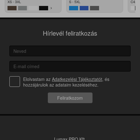
XS - 3XL
S - 5XL
C42 -
Hírlevél feliratkozás
Elolvastam az
Adatkezelési Tájékoztatót
, és
hozzájárulok az adataim kezeléséhez.
Feliratkozom
Lumax PRO Kft.