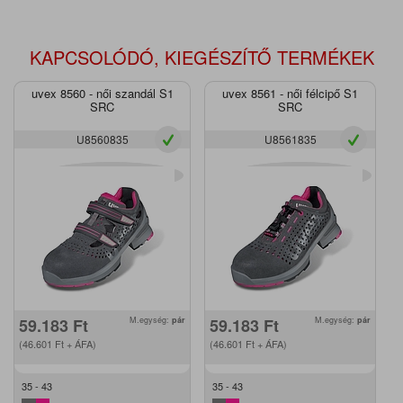
KAPCSOLÓDÓ, KIEGÉSZÍTŐ TERMÉKEK
uvex 8560 - női szandál S1
uvex 8561 - női félcipő S1
SRC
SRC
U8560835
U8561835
59.183
Ft
M.egység:
pár
59.183
Ft
M.egység:
pár
(46.601
Ft
+ ÁFA)
(46.601
Ft
+ ÁFA)
35 - 43
35 - 43