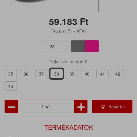
59.183
Ft
(46.601
Ft
+ ÁFA)
38
Válasszon méretet!
35
36
37
38
39
40
41
42
43
Kosárba
TERMÉKADATOK