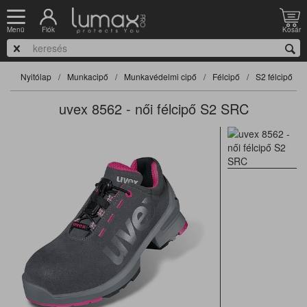
Fiók
Kosár
Menü
Nyitólap
Munkacipő
Munkavédelmi cipő
Félcipő
S2 félcipő
uvex 8562 - női félcipő S2 SRC