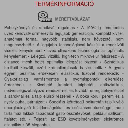
TERMÉKINFORMÁCIÓ
MÉRETTÁBLÁZAT
Pehelykönnyű és rendkívül rugalmas • A 100%-ig fémmentes
uvex xenova® orrmerevítő legújabb generációja, kompakt kivitel,
anatómiai forma, nagyobb stabilitás, nem hővezető, nem
mágnesezhető • A legújabb technológiával készült a rendkívüli
viselési kényelemért • uvex climazone technológia az optimális
kényelemért • Lélegző, vízálló, high-tech mikrovelúr felsőrész • A
distance mesh betét optimális lélegzést biztosít • Szintetikus
textilből készült, ezért krómallergiások is viselhetik • A gyors
egyéni beállítás érdekében elasztikus fűzővel rendelkezik •
Gyakorlatilag varrásmentes a nyomáspontok elkerülése
érdekében • Kivehető komfort talpbetét, antisztatikus,
nedvességszabályozó rendszerrel, és további energiaelnyeléssel
a saroknál és a talp elülső részénél • A boka körüli perem és a
nyelv puha, párnázott • Speciális kétrétegű poliuretán talp kiváló
energiaelnyelő tulajdonságokkal és csúszásmentességgel, nem
tartalmaz lakkok tapadását gátló összetevőket, például szilikont,
ftalátot stb. • Teljesíti az ESD követelményeket: elektromos
ellenállás < 35 Megaohm.