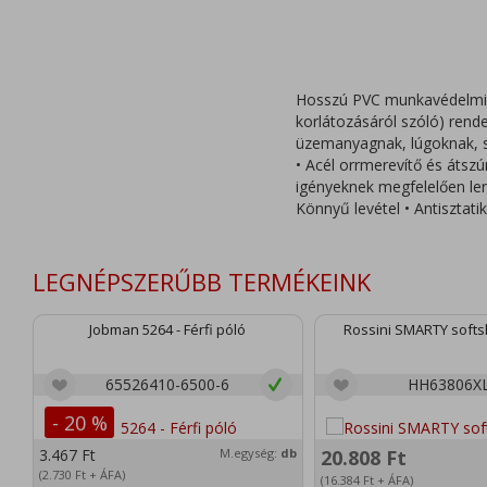
Hosszú PVC munkavédelmi cs
korlátozásáról szóló) rendel
üzemanyagnak, lúgoknak, sa
• Acél orrmerevítő és átszú
igényeknek megfelelően ler
Könnyű levétel • Antisztatik
LEGNÉPSZERŰBB TERMÉKEINK
Jobman 5264 - Férfi póló
Rossini SMARTY softsh
65526410-6500-6
HH63806X
- 20 %
3.467
Ft
M.egység:
db
20.808
Ft
(2.730
Ft
+ ÁFA)
(16.384
Ft
+ ÁFA)