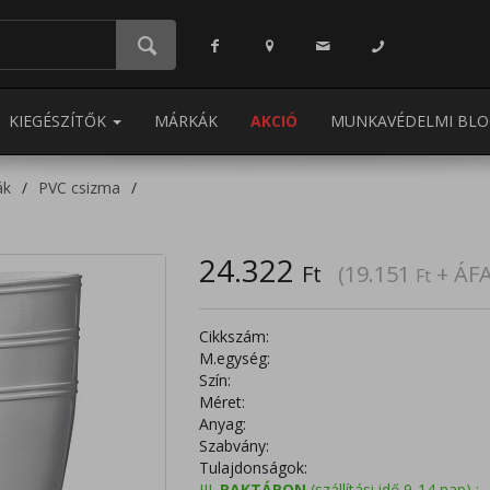
KIEGÉSZÍTŐK
MÁRKÁK
AKCIÓ
MUNKAVÉDELMI BLO
ák
PVC csizma
24.322
Ft
(19.151
+ ÁFA
Ft
Cikkszám:
M.egység:
Szín:
Méret:
Anyag:
Szabvány:
Tulajdonságok:
III.
RAKTÁRON
(szállítási idő 9-14 nap) :