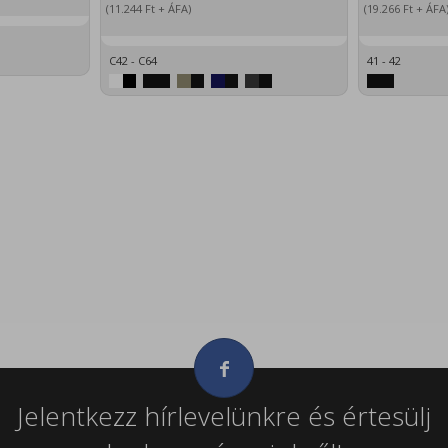
(11.244
Ft
+ ÁFA)
(19.266
Ft
+ ÁFA
C42 - C64
41 - 42
Jelentkezz hírlevelünkre és értesülj