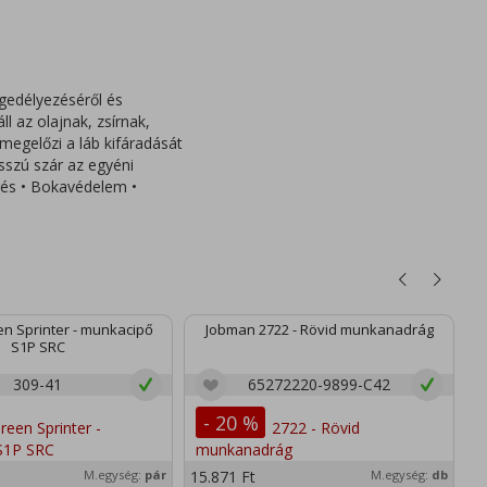
gedélyezéséről és
ll az olajnak, zsírnak,
megelőzi a láb kifáradását
sszú szár az egyéni
ítés • Bokavédelem •
n Sprinter - munkacipő
Jobman 2722 - Rövid munkanadrág
S1P SRC
309-41
65272220-9899-C42
- 20 %
M.egység:
pár
15.871
Ft
M.egység:
db
2