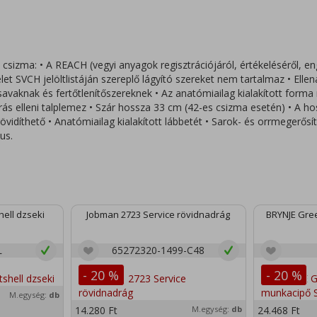
izma: • A REACH (vegyi anyagok regisztrációjáról, értékeléséről, en
et SVCH jelöltlistáján szereplő lágyító szereket nem tartalmaz • Ellená
vaknak és fertőtlenítőszereknek • Az anatómiailag kialakított forma 
rás elleni talplemez • Szár hossza 33 cm (42-es csizma esetén) • A ho
övidíthető • Anatómiailag kialakított lábbetét • Sarok- és orrmegerős
us.
ell dzseki
Jobman 2723 Service rövidnadrág
BRYNJE Gree
L
65272320-1499-C48
- 20 %
- 20 %
M.egység:
db
14.280
Ft
M.egység:
db
24.468
Ft