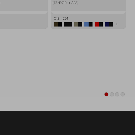
)
(12.497
Ft
+ ÁFA)
(1
C42 - C64
XS