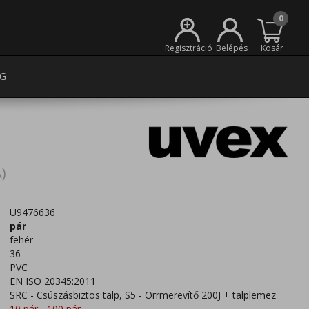
0
+
Regisztráció
Belépés
Kosár
G
)
U9476636
pár
fehér
36
PVC
EN ISO 20345:2011
SRC - Csúszásbiztos talp, S5 - Orrmerevítő 200J + talplemez
10 pár - 100 pár