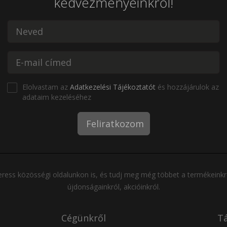
kedvezményeinkről!
Elolvastam az
Adatkezelési Tájékoztatót
és hozzájárulok az
adataim kezeléséhez
Feliratkozom
ress közösségi oldalunkon is, és tudj meg még többet a termékeinkr
újdonságainkról, akcióinkról.
Cégünkről
Tá