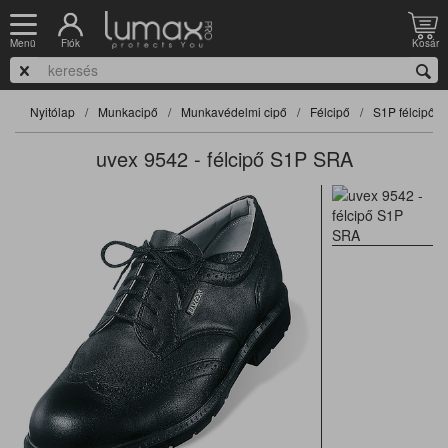
Fiók
Kosár
Menü
Nyitólap
Munkacipő
Munkavédelmi cipő
Félcipő
S1P félcipő
uvex 9542 - félcipő S1P SRA