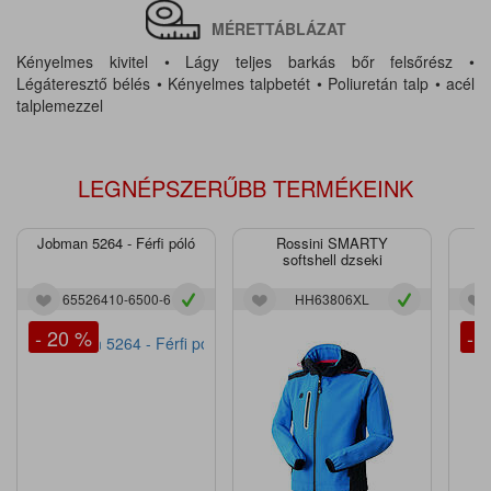
MÉRETTÁBLÁZAT
Kényelmes kivitel • Lágy teljes barkás bőr felsőrész •
Légáteresztő bélés • Kényelmes talpbetét • Poliuretán talp • acél
talplemezzel
LEGNÉPSZERŰBB TERMÉKEINK
Jobman 5264 - Férfi póló
Rossini SMARTY
J
softshell dzseki
65526410-6500-6
HH63806XL
- 20 %
- 