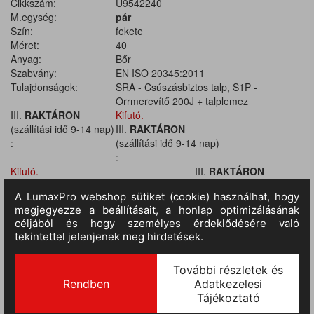
Cikkszám:
U9542240
M.egység:
pár
Szín:
fekete
Méret:
40
Anyag:
Bőr
Szabvány:
EN ISO 20345:2011
Tulajdonságok:
SRA - Csúszásbiztos talp, S1P -
Orrmerevítő 200J + talplemez
III.
RAKTÁRON
Kifutó.
(szállítási idő 9-14 nap)
III.
RAKTÁRON
:
(szállítási idő 9-14 nap)
:
Kifutó.
III.
RAKTÁRON
(szállítási idő 9-14 nap)
:
Kifutó.
III.
RAKTÁRON
(szállítási idő 9-14 nap)
:
Kifutó.
III.
RAKTÁRON
(szállítási idő 9-14 nap)
:
Kifutó.
III.
RAKTÁRON
(szállítási idő 9-14 nap)