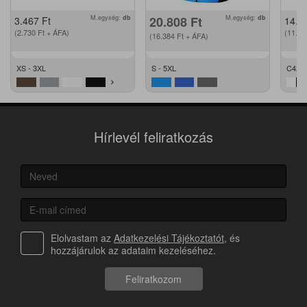
M.egység:
db
20.808
Ft
M.egység:
db
3.467
Ft
14.2
(2.730
Ft
+ ÁFA)
(11.2
(16.384
Ft
+ ÁFA)
XS - 3XL
S - 5XL
C42 -
Hírlevél feliratkozás
Elolvastam az
Adatkezelési Tájékoztatót
, és
hozzájárulok az adataim kezeléséhez.
Feliratkozom