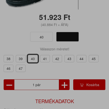
51.923
Ft
(40.884
Ft
+ ÁFA)
40
Válasszon méretet!
38
39
40
41
42
43
44
45
46
47
Kosárba
TERMÉKADATOK