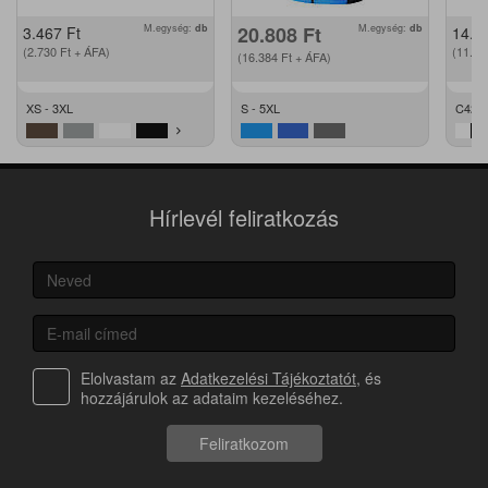
M.egység:
db
20.808
Ft
M.egység:
db
3.467
Ft
14.2
(2.730
Ft
+ ÁFA)
(11.2
(16.384
Ft
+ ÁFA)
XS - 3XL
S - 5XL
C42 -
Hírlevél feliratkozás
Elolvastam az
Adatkezelési Tájékoztatót
, és
hozzájárulok az adataim kezeléséhez.
Feliratkozom