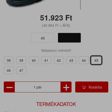
51.923
Ft
(40.884
Ft
+ ÁFA)
45
Válasszon méretet!
38
39
40
41
42
43
44
45
46
47
Kosárba
TERMÉKADATOK