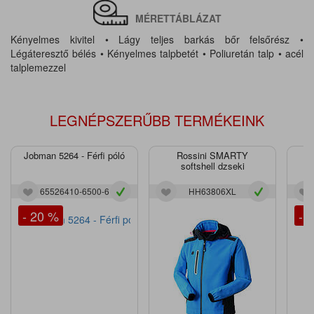
MÉRETTÁBLÁZAT
Kényelmes kivitel • Lágy teljes barkás bőr felsőrész •
Légáteresztő bélés • Kényelmes talpbetét • Poliuretán talp • acél
talplemezzel
LEGNÉPSZERŰBB TERMÉKEINK
Jobman 5264 - Férfi póló
Rossini SMARTY
J
softshell dzseki
65526410-6500-6
HH63806XL
- 20 %
- 