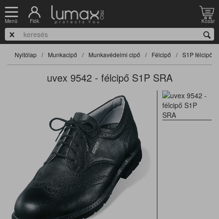
Fiók
Kosár
Menü
Nyitólap
Munkacipő
Munkavédelmi cipő
Félcipő
S1P félcipő
uvex 9542 - félcipő S1P SRA