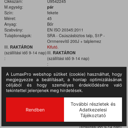
Cikkszám:
U9542245
M.egység:
pár
Szín:
fekete
Méret:
45
Anyag:
Bőr
Szabvány:
EN ISO 20345:2011
Tulajdonságok:
SRA - Csúszásbiztos talp, S1P -
Orrmerevítő 200J + talplemez
III.
RAKTÁRON
Kifutó.
(szállítási idő 9-14 nap)
III.
RAKTÁRON
:
(szállítási idő 9-14 nap)
:
Kifutó.
III.
RAKTÁRON
(szállítási idő 9-14 nap)
:
Kifutó.
III.
RAKTÁRON
(szállítási idő 9-14 nap)
:
Kifutó.
III.
RAKTÁRON
(szállítási idő 9-14 nap)
:
Kifutó.
III.
RAKTÁRON
(szállítási idő 9-14 nap)