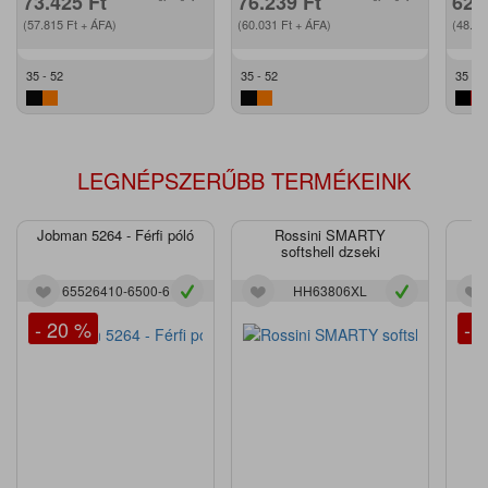
73.425
Ft
76.239
Ft
62.
(57.815
Ft
+ ÁFA)
(60.031
Ft
+ ÁFA)
(48.9
35 - 52
35 - 52
35 - 5
LEGNÉPSZERŰBB TERMÉKEINK
Jobman 5264 - Férfi póló
Rossini SMARTY
J
softshell dzseki
65526410-6500-6
HH63806XL
- 20 %
- 