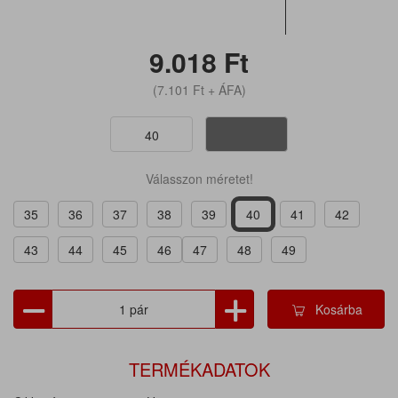
9.018
Ft
(7.101
Ft
+ ÁFA)
40
Válasszon méretet!
35
36
37
38
39
40
41
42
43
44
45
46
47
48
49
Kosárba
TERMÉKADATOK