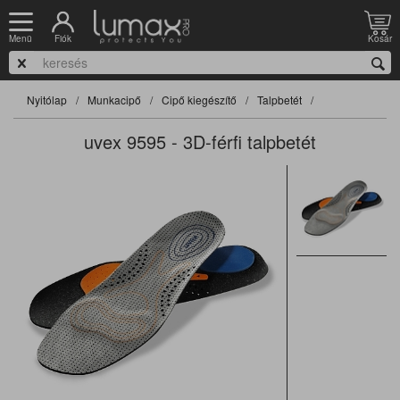
Fiók
Kosár
Menü
Nyitólap
Munkacipő
Cipő kiegészítő
Talpbetét
uvex 9595 - 3D-férfi talpbetét