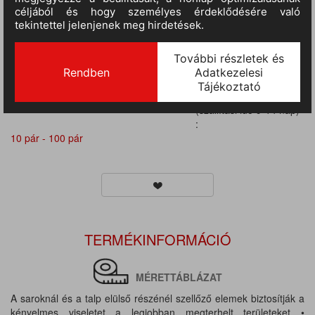
10 pár - 100 pár
III.
RAKTÁRON
(szállítási idő 9-14 nap)
:
10 pár - 100 pár
III.
RAKTÁRON
(szállítási idő 9-14 nap)
:
10 pár - 100 pár
III.
RAKTÁRON
(szállítási idő 9-14 nap)
:
10 pár - 100 pár
TERMÉKINFORMÁCIÓ
MÉRETTÁBLÁZAT
A saroknál és a talp elülső részénél szellőző elemek biztosítják a
kényelmes viseletet a legjobban megterhelt területeket •