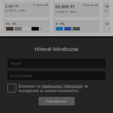
M.egység:
db
20.808
Ft
M.egység:
db
3.467
Ft
14.2
(2.730
Ft
+ ÁFA)
(11.2
(16.384
Ft
+ ÁFA)
XS - 3XL
S - 5XL
C42 -
Hírlevél feliratkozás
Elolvastam az
Adatkezelési Tájékoztatót
, és
hozzájárulok az adataim kezeléséhez.
Feliratkozom