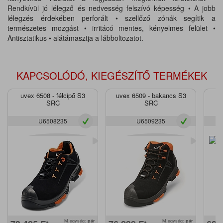
Rendkívül jó lélegző és nedvesség felszívó képesség • A jobb
lélegzés érdekében perforált • szellőző zónák segítik a
természetes mozgást • irritácó mentes, kényelmes felület •
Antisztatikus • alátámasztja a lábboltozatot.
KAPCSOLÓDÓ, KIEGÉSZÍTŐ TERMÉKEK
uvex 6508 - félcipő S3
uvex 6509 - bakancs S3
uv
SRC
SRC
U6508235
U6509235
M.egység:
pár
M.egység:
pár