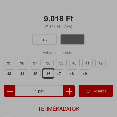
9.018
Ft
(7.101
Ft
+ ÁFA)
46
Válasszon méretet!
35
36
37
38
39
40
41
42
43
44
45
46
47
48
49
Kosárba
TERMÉKADATOK