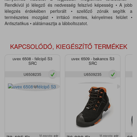
Rendkívül jó lélegző és nedvesség felszívó képesség • A jobb
lélegzés érdekében perforált • szellőző zónák segítik a
természetes mozgást • irritácó mentes, kényelmes felület •
Antisztatikus • alátámasztja a lábboltozatot.
KAPCSOLÓDÓ, KIEGÉSZÍTŐ TERMÉKEK
uvex 6508 - félcipő S3
uvex 6509 - bakancs S3
uv
SRC
SRC
U6508235
U6509235
M.egység:
pár
M.egység:
pár