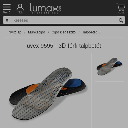
Fiók
Kosár
Menü
Nyitólap
Munkacipő
Cipő kiegészítő
Talpbetét
uvex 9595 - 3D-férfi talpbetét