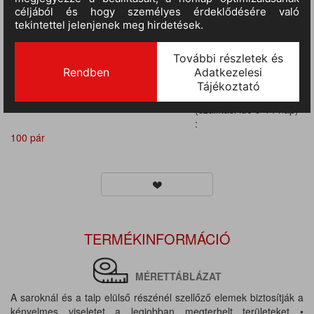
100 pár
III.
RAKTÁRON
(szállítási idő 9-14 nap)
:
100 pár
III.
RAKTÁRON
(szállítási idő 9-14 nap)
:
100 pár
III.
RAKTÁRON
(szállítási idő 9-14 nap)
:
100 pár
TERMÉKINFORMÁCIÓ
MÉRETTÁBLÁZAT
A saroknál és a talp elülső részénél szellőző elemek biztosítják a
kényelmes viseletet a legjobban megterhelt területeket •