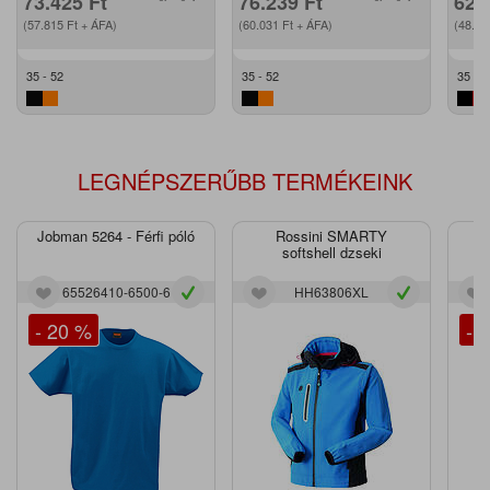
73.425
Ft
76.239
Ft
62.
(57.815
Ft
+ ÁFA)
(60.031
Ft
+ ÁFA)
(48.9
35 - 52
35 - 52
35 - 5
LEGNÉPSZERŰBB TERMÉKEINK
Jobman 5264 - Férfi póló
Rossini SMARTY
J
softshell dzseki
65526410-6500-6
HH63806XL
- 20 %
- 