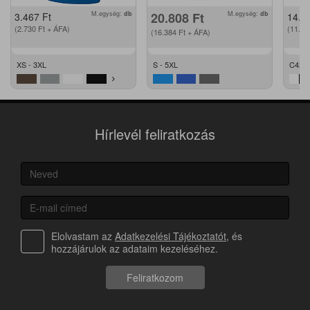
M.egység:
db
20.808
Ft
M.egység:
db
3.467
Ft
14.2
(2.730
Ft
+ ÁFA)
(11.2
(16.384
Ft
+ ÁFA)
XS - 3XL
S - 5XL
C42 -
Hírlevél feliratkozás
Elolvastam az
Adatkezelési Tájékoztatót
, és
hozzájárulok az adataim kezeléséhez.
Feliratkozom