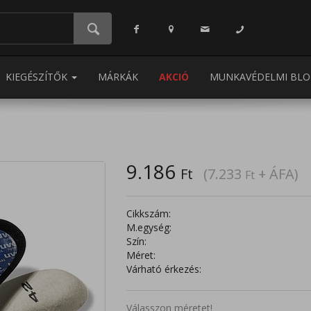
KIEGÉSZÍTŐK
MÁRKÁK
AKCIÓ
MUNKAVÉDELMI BLO
9.186
Ft
(7.233
+ ÁFA)
Ft
Cikkszám:
M.egység:
Szín:
Méret:
Várható érkezés:
Válasszon méretet!