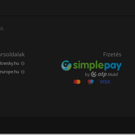
ől,
rsoldalak
Fizetés
lowsky.hu
europe.hu