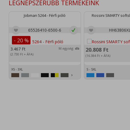
LEGNÉPSZERŰBB TERMÉKEINK
Jobman 5264 - Férfi póló
Rossini SMARTY softsh
65526410-6500-6
HH63806X
- 20 %
3.467
Ft
M.egység:
db
20.808
Ft
(2.730
Ft
+ ÁFA)
(16.384
Ft
+ ÁFA)
XS - 3XL
S - 5XL