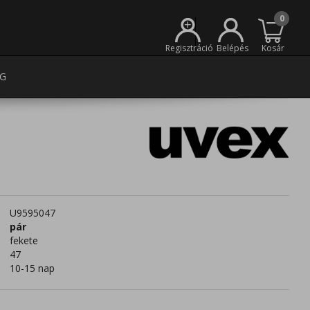
0
+
Regisztráció
Belépés
Kosár
G
U9595047
pár
fekete
47
10-15 nap