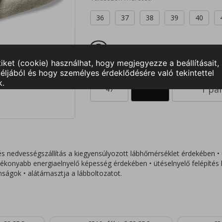
36
37
38
39
40
MÉRETTÁBLÁZAT
47
s nedvességszállítás a kiegyensúlyozott lábhőmérséklet érdekében •
hatékonyabb energiaelnyelő képesség érdekében • ütéselnyelő felépítés
donságok • alátámasztja a lábboltozatot.