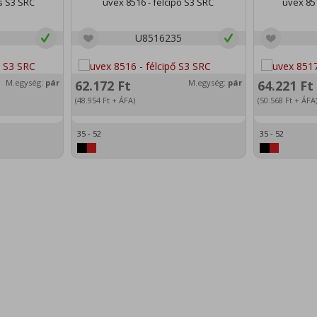
s S3 SRC
uvex 8516 - félcipő S3 SRC
uvex 85
U8516235
M.egység:
pár
62.172
Ft
M.egység:
pár
64.221
Ft
(48.954
Ft
+ ÁFA)
(50.568
Ft
+ ÁFA
35 - 52
35 - 52