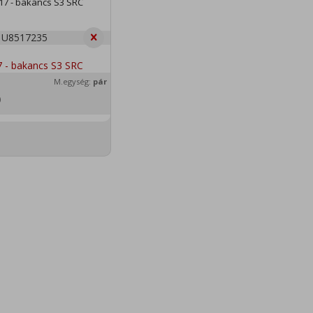
17 - bakancs S3 SRC
U8517235
M.egység:
pár
)