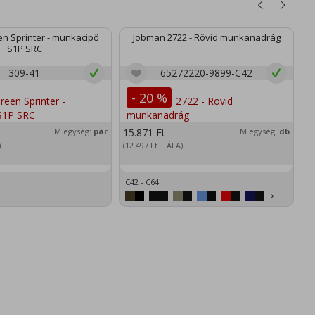
n Sprinter - munkacipő
Jobman 2722 - Rövid munkanadrág
S1P SRC
309-41
65272220-9899-C42
- 20 %
M.egység:
pár
15.871
Ft
M.egység:
db
2
)
(12.497
Ft
+ ÁFA)
(1
C42 - C64
XS