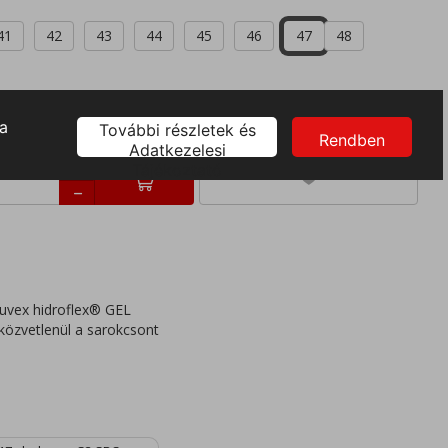
41
42
43
44
45
46
47
48
 uvex hidroflex® GEL
 közvetlenül a sarokcsont