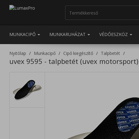
MUNKACIPŐ
MUNKARUHÁZAT
VÉDŐESZKÖZ
Nyitólap
Munkacipő
Cipő kiegészítő
Talpbetét
uvex 9595 - talpbetét (uvex motorsport)