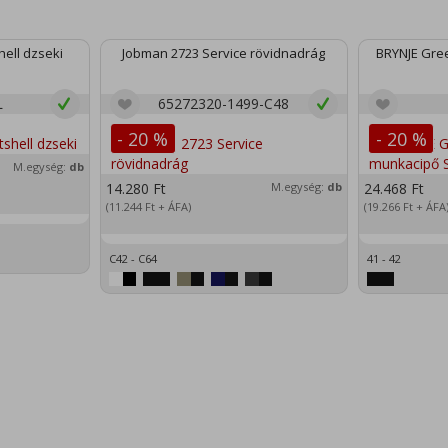
ell dzseki
Jobman 2723 Service rövidnadrág
BRYNJE Gree
L
65272320-1499-C48
- 20 %
- 20 %
M.egység:
db
14.280
Ft
M.egység:
db
24.468
Ft
(11.244
Ft
+ ÁFA)
(19.266
Ft
+ ÁFA
C42 - C64
41 - 42