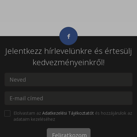
Jelentkezz hírlevelünkre és értesülj
kedvezményeinkről!
Elolvastam az
Adatkezelési Tájékoztatót
és hozzájárulok az
adataim kezeléséhez
Feliratkozom