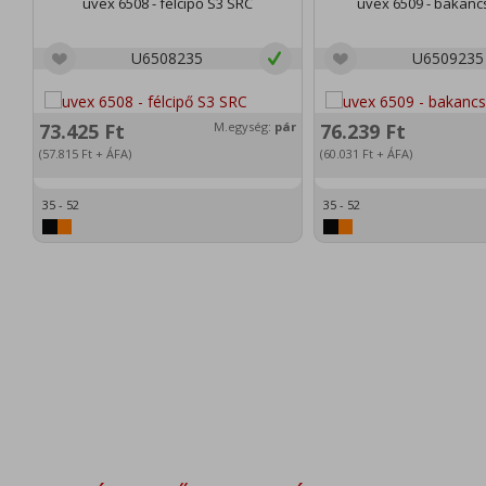
uvex 6508 - félcipő S3 SRC
uvex 6509 - bakanc
U6508235
U6509235
73.425
Ft
M.egység:
pár
76.239
Ft
(57.815
Ft
+ ÁFA)
(60.031
Ft
+ ÁFA)
35 - 52
35 - 52