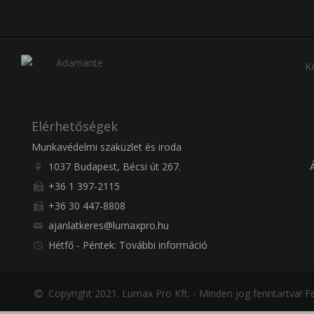
Ke
Elérhetőségek
Munkavédelmi szaküzlet és iroda
1037 Budapest, Bécsi út 267.
+36 1 397-2115
+36 30 447-8808
ajanlatkeres@lumaxpro.hu
Hétfő - Péntek: További információ
Copyright 2021. Lumax Pro Kft. - Minden jog fenntartva!
Fe