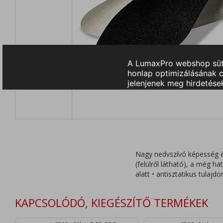
Nagy nedvszívó képesség é
(felülről látható), a még 
alatt • antisztatikus tulaj
KAPCSOLÓDÓ, KIEGÉSZÍTŐ TERMÉKEK