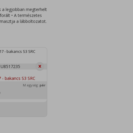
ak a legjobban megterhelt
forált • A természetes
ámasztja a lábboltozatot.
17 - bakancs S3 SRC
U8517235
M.egység:
pár
)