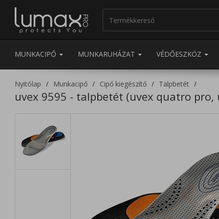
MUNKACIPŐ
MUNKARUHÁZAT
VÉDŐESZKÖZ
Nyitólap
Munkacipő
Cipő kiegészítő
Talpbetét
uvex 9595 - talpbetét (uvex quatro pro, 