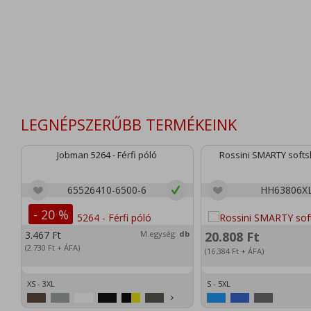
LEGNÉPSZERŰBB TERMÉKEINK
Jobman 5264 - Férfi póló
Rossini SMARTY softsh
65526410-6500-6
HH63806X
- 20 %
3.467
Ft
M.egység:
db
20.808
Ft
(2.730
Ft
+ ÁFA)
(16.384
Ft
+ ÁFA)
XS - 3XL
S - 5XL