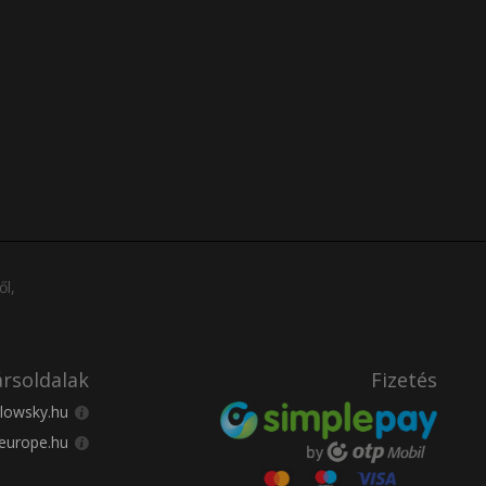
ől,
rsoldalak
Fizetés
lowsky.hu
europe.hu