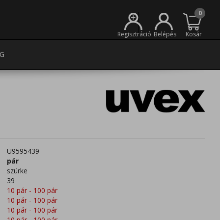
0
+
Regisztráció
Belépés
Kosár
G
U9595439
pár
szürke
39
10 pár - 100 pár
10 pár - 100 pár
10 pár - 100 pár
10 pár - 100 pár