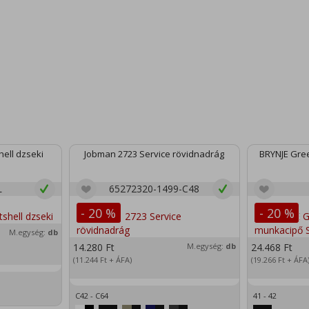
ell dzseki
Jobman 2723 Service rövidnadrág
BRYNJE Gree
L
65272320-1499-C48
- 20 %
- 20 %
M.egység:
db
14.280
Ft
M.egység:
db
24.468
Ft
(11.244
Ft
+ ÁFA)
(19.266
Ft
+ ÁFA
C42 - C64
41 - 42