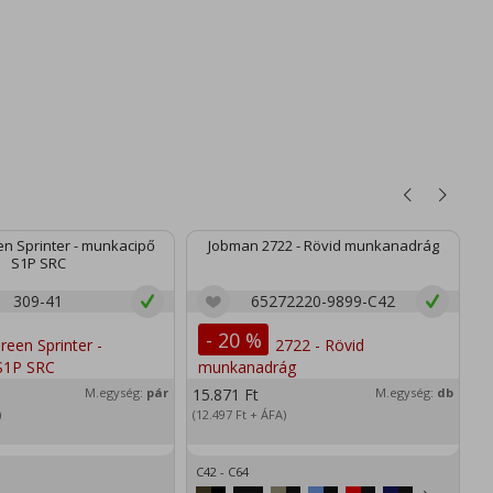
n Sprinter - munkacipő
Jobman 2722 - Rövid munkanadrág
S1P SRC
309-41
65272220-9899-C42
- 20 %
M.egység:
pár
15.871
Ft
M.egység:
db
2
)
(12.497
Ft
+ ÁFA)
(1
C42 - C64
XS