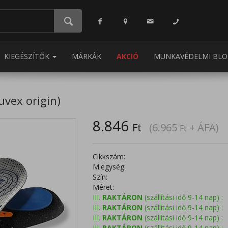
KIEGÉSZÍTŐK
MÁRKÁK
AKCIÓ
MUNKAVÉDELMI BLO
uvex origin)
8.846
Ft
(6.965
+ ÁFA)
Ft
Cikkszám:
M.egység:
Szín:
Méret:
III.
RAKTÁRON
(szállítási idő 9-14 nap) :
III.
RAKTÁRON
(szállítási idő 9-14 nap) :
III.
RAKTÁRON
(szállítási idő 9-14 nap) :
III.
RAKTÁRON
(szállítási idő 9-14 nap) :