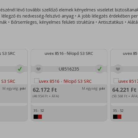
 részénél lévő további szellőző elemek kényelmes viseletet biztosítan
ól lélegző és nedvesség-felszívó anyag • A jobb lélegzés érdekében per
ák • Bőrsemleges, kényelmes felületi struktúra • Antisztatikus • Alát
s S3 SRC
uvex 8516 - félcipő S3 SRC
uvex 85
U8516235
M.egység:
pár
62.172
Ft
M.egység:
pár
64.221
Ft
(48.954
Ft
+ ÁFA)
(50.568
Ft
+ ÁFA
35 - 52
35 - 52