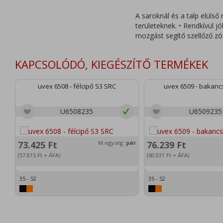
A saroknál és a talp elülső
területeknek. • Rendkívül j
mozgást segítő szellőző zón
KAPCSOLÓDÓ, KIEGÉSZÍTŐ TERMÉKEK
uvex 6508 - félcipő S3 SRC
uvex 6509 - bakanc
U6508235
U6509235
73.425
Ft
M.egység:
pár
76.239
Ft
(57.815
Ft
+ ÁFA)
(60.031
Ft
+ ÁFA)
35 - 52
35 - 52