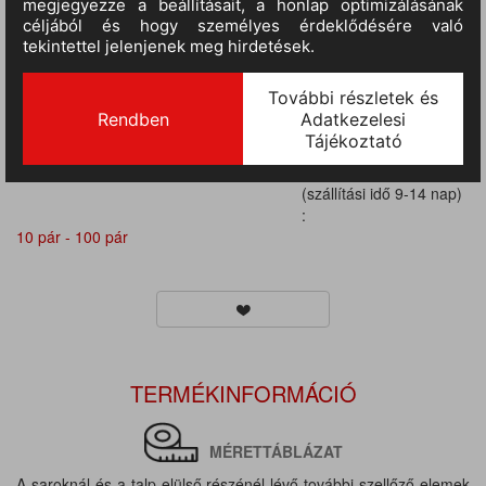
:
10 pár - 100 pár
III.
RAKTÁRON
(szállítási idő 9-14 nap)
:
10 pár - 100 pár
III.
RAKTÁRON
(szállítási idő 9-14 nap)
:
10 pár - 100 pár
III.
RAKTÁRON
(szállítási idő 9-14 nap)
:
10 pár - 100 pár
TERMÉKINFORMÁCIÓ
MÉRETTÁBLÁZAT
A saroknál és a talp elülső részénél lévő további szellőző elemek