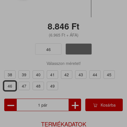
8.846
Ft
(6.965
Ft
+ ÁFA)
46
Válasszon méretet!
38
39
40
41
42
43
44
45
46
47
48
49
Kosárba
TERMÉKADATOK