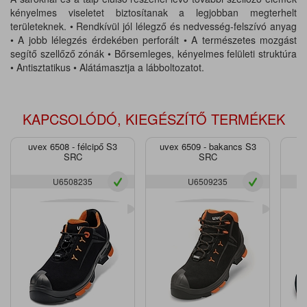
kényelmes viseletet biztosítanak a legjobban megterhelt
területeknek. • Rendkívül jól lélegző és nedvesség-felszívó anyag
• A jobb lélegzés érdekében perforált • A természetes mozgást
segítő szellőző zónák • Bőrsemleges, kényelmes felületi struktúra
• Antisztatikus • Alátámasztja a lábboltozatot.
KAPCSOLÓDÓ, KIEGÉSZÍTŐ TERMÉKEK
uvex 6508 - félcipő S3
uvex 6509 - bakancs S3
uv
SRC
SRC
U6508235
U6509235