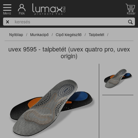
Fiók
Kosár
Menü
Nyitólap
Munkacipő
Cipő kiegészítő
Talpbetét
uvex 9595 - talpbetét (uvex quatro pro, uvex
origin)