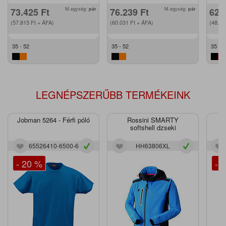
73.425
Ft
M.egység:
pár
76.239
Ft
M.egység:
pár
62.
(57.815
Ft
+ ÁFA)
(60.031
Ft
+ ÁFA)
(48.9
35 - 52
35 - 52
35 - 5
LEGNÉPSZERŰBB TERMÉKEINK
Jobman 5264 - Férfi póló
Rossini SMARTY
J
softshell dzseki
65526410-6500-6
HH63806XL
- 20 %
- 