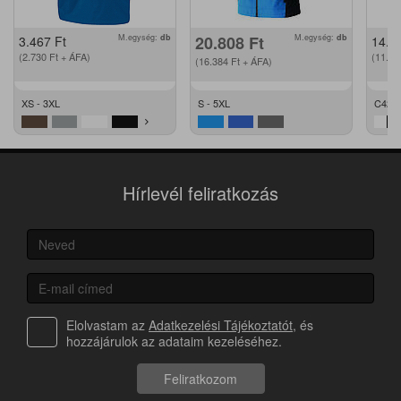
M.egység:
db
20.808
Ft
M.egység:
db
3.467
Ft
14.2
(2.730
Ft
+ ÁFA)
(11.2
(16.384
Ft
+ ÁFA)
XS - 3XL
S - 5XL
C42 -
Hírlevél feliratkozás
Elolvastam az
Adatkezelési Tájékoztatót
, és
hozzájárulok az adataim kezeléséhez.
Feliratkozom