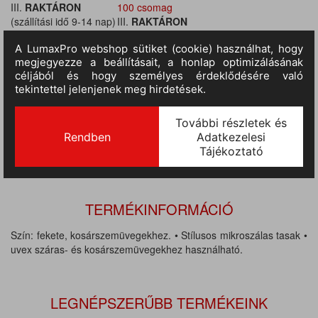
III.
RAKTÁRON
100 csomag
(szállítási idő 9-14 nap)
III.
RAKTÁRON
:
(szállítási idő 9-14 nap)
:
100 csomag
III.
RAKTÁRON
(szállítási idő 9-14 nap)
:
100 csomag
TERMÉKINFORMÁCIÓ
Szín: fekete, kosárszemüvegekhez. • Stílusos mikroszálas tasak •
uvex száras- és kosárszemüvegekhez használható.
LEGNÉPSZERŰBB TERMÉKEINK