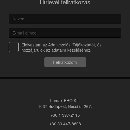
Hírlevél feliratkozás
Elolvastam az
Adatkezelési Tájékoztatót
, és
hozzájárulok az adataim kezeléséhez.
Feliratkozom
Lumax PRO Kft.
1037 Budapest, Bécsi út 267.
+36 1 397-2115
+36 30 447-8808