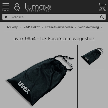
Fiók
Kosár
Menü
Nyitólap
Védőeszköz
Szem és arcvédelem
Védőszemüveg
Ki
uvex 9954 - tok kosárszemüvegekhez