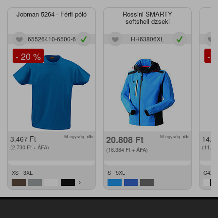
Jobman 5264 - Férfi póló
Rossini SMARTY
J
softshell dzseki
65526410-6500-6
HH63806XL
- 20 %
- 
M.egység:
db
20.808
Ft
M.egység:
db
3.467
Ft
14.2
(2.730
Ft
+ ÁFA)
(11.2
(16.384
Ft
+ ÁFA)
XS - 3XL
S - 5XL
C42 -