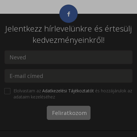
Jelentkezz hírlevelünkre és értesülj
kedvezményeinkről!
Elolvastam az
Adatkezelési Tájékoztatót
és hozzájárulok az
adataim kezeléséhez
Feliratkozom