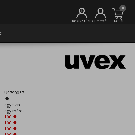
0
+
Regisztráció
Belépés
Kosár
G
U9790067
db
egy szín
egy méret
100 db
100 db
100 db
100 db