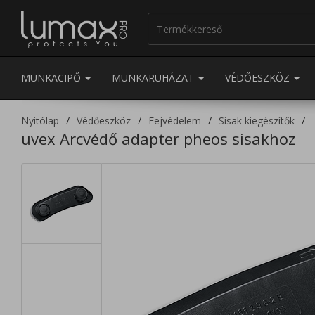
MUNKACIPŐ
MUNKARUHÁZAT
VÉDŐESZKÖZ
Nyitólap
Védőeszköz
Fejvédelem
Sisak kiegészítők
uvex Arcvédő adapter pheos sisakhoz