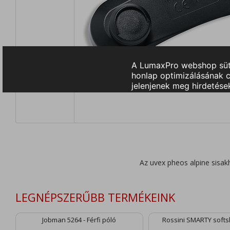
Az uvex pheos alpine sis
LEGNÉPSZERŰBB TERMÉKEINK
Jobman 5264 - Férfi póló
Rossini SMARTY softsh