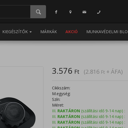
KIEGÉSZÍTŐK
MÁRKÁK
AKCIÓ
MUNKAVÉDELMI BLO
3.576
Ft
(2.816
+ ÁFA)
Ft
Cikkszám:
M.egység:
Szín:
Méret:
III.
RAKTÁRON
(szállítási idő 9-14 nap) :
III.
RAKTÁRON
(szállítási idő 9-14 nap) :
III.
RAKTÁRON
(szállítási idő 9-14 nap) :
III.
RAKTÁRON
(szállítási idő 9-14 nap) :