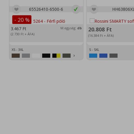
65526410-6500-6
HH63806X
- 20 %
3.467
Ft
M.egység:
db
20.808
Ft
(2.730
Ft
+ ÁFA)
(16.384
Ft
+ ÁFA)
XS - 3XL
S - 5XL