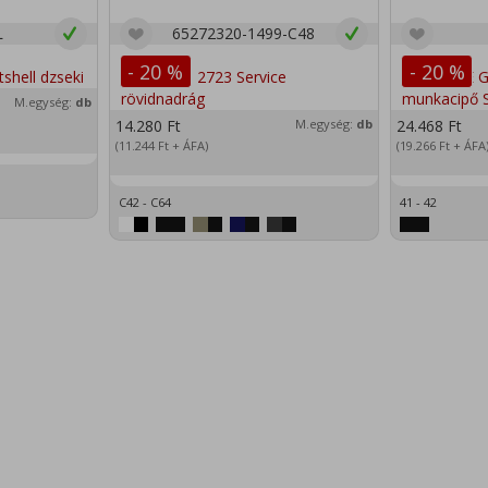
L
65272320-1499-C48
- 20 %
- 20 %
M.egység:
db
14.280
Ft
M.egység:
db
24.468
Ft
(11.244
Ft
+ ÁFA)
(19.266
Ft
+ ÁFA
C42 - C64
41 - 42