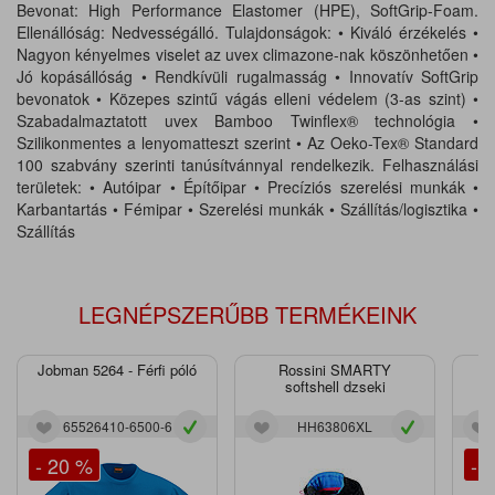
Bevonat: High Performance Elastomer (HPE), SoftGrip-Foam.
Ellenállóság: Nedvességálló. Tulajdonságok: • Kiváló érzékelés •
Nagyon kényelmes viselet az uvex climazone-nak köszönhetően •
Jó kopásállóság • Rendkívüli rugalmasság • Innovatív SoftGrip
bevonatok • Közepes szintű vágás elleni védelem (3-as szint) •
Szabadalmaztatott uvex Bamboo Twinflex® technológia •
Szilikonmentes a lenyomatteszt szerint • Az Oeko-Tex® Standard
100 szabvány szerinti tanúsítvánnyal rendelkezik. Felhasználási
területek: • Autóipar • Építőipar • Precíziós szerelési munkák •
Karbantartás • Fémipar • Szerelési munkák • Szállítás/logisztika •
Szállítás
LEGNÉPSZERŰBB TERMÉKEINK
Jobman 5264 - Férfi póló
Rossini SMARTY
J
softshell dzseki
65526410-6500-6
HH63806XL
- 20 %
- 