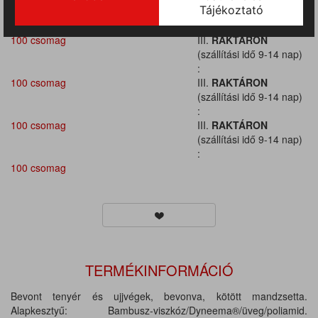
(szállítási idő 9-14 nap)
:
100 csomag
III.
RAKTÁRON
(szállítási idő 9-14 nap)
:
100 csomag
III.
RAKTÁRON
(szállítási idő 9-14 nap)
:
100 csomag
III.
RAKTÁRON
(szállítási idő 9-14 nap)
:
100 csomag
TERMÉKINFORMÁCIÓ
Bevont tenyér és ujjvégek, bevonva, kötött mandzsetta.
Alapkesztyű: Bambusz-viszkóz/Dyneema®/üveg/poliamid.