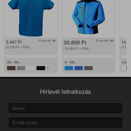
M.egység:
db
20.808
Ft
M.egység:
db
3.467
Ft
14.2
(2.730
Ft
+ ÁFA)
(11.2
(16.384
Ft
+ ÁFA)
XS - 3XL
S - 5XL
C42 -
Hírlevél feliratkozás