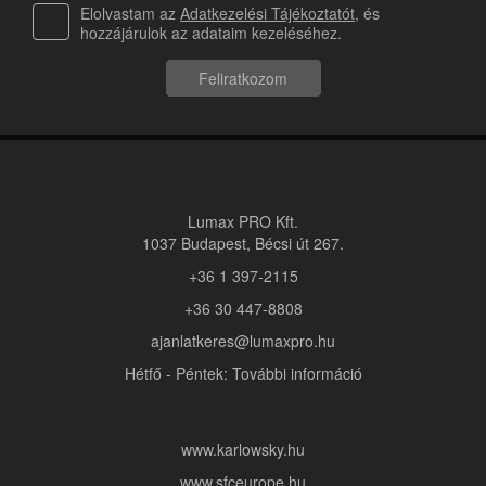
Elolvastam az
Adatkezelési Tájékoztatót
, és
hozzájárulok az adataim kezeléséhez.
Feliratkozom
Lumax PRO Kft.
1037 Budapest, Bécsi út 267.
+36 1 397-2115
+36 30 447-8808
ajanlatkeres@lumaxpro.hu
Hétfő - Péntek: További információ
www.karlowsky.hu
www.sfceurope.hu