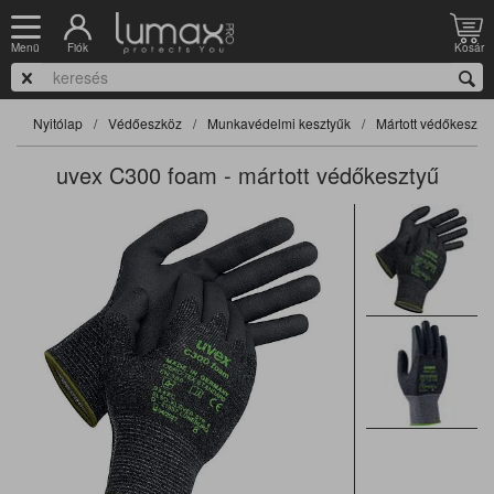
Fiók
Kosár
Menü
Nyitólap
Védőeszköz
Munkavédelmi kesztyűk
Mártott védőkeszty
uvex C300 foam - mártott védőkesztyű