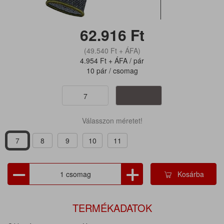
62.916
Ft
(49.540
Ft
+ ÁFA)
4.954
Ft
+ ÁFA / pár
10 pár / csomag
7
Válasszon méretet!
7
8
9
10
11
Kosárba
TERMÉKADATOK