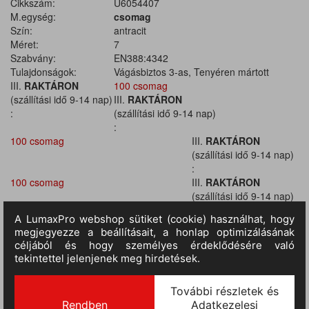
Cikkszám:
U6054407
M.egység:
csomag
Szín:
antracit
Méret:
7
Szabvány:
EN388:4342
Tulajdonságok:
Vágásbiztos 3-as, Tenyéren mártott
III.
RAKTÁRON
100 csomag
(szállítási idő 9-14 nap)
III.
RAKTÁRON
:
(szállítási idő 9-14 nap)
:
100 csomag
III.
RAKTÁRON
(szállítási idő 9-14 nap)
:
100 csomag
III.
RAKTÁRON
(szállítási idő 9-14 nap)
:
100 csomag
III.
RAKTÁRON
(szállítási idő 9-14 nap)
:
100 csomag
III.
RAKTÁRON
(szállítási idő 9-14 nap)
:
100 csomag
III.
RAKTÁRON