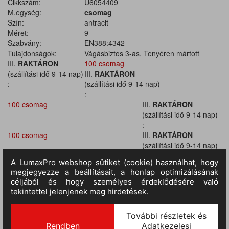
Cikkszám:
U6054409
M.egység:
csomag
Szín:
antracit
Méret:
9
Szabvány:
EN388:4342
Tulajdonságok:
Vágásbiztos 3-as, Tenyéren mártott
III.
RAKTÁRON
100 csomag
(szállítási idő 9-14 nap)
III.
RAKTÁRON
:
(szállítási idő 9-14 nap)
:
100 csomag
III.
RAKTÁRON
(szállítási idő 9-14 nap)
:
100 csomag
III.
RAKTÁRON
(szállítási idő 9-14 nap)
:
100 csomag
III.
RAKTÁRON
(szállítási idő 9-14 nap)
:
100 csomag
III.
RAKTÁRON
(szállítási idő 9-14 nap)
:
100 csomag
III.
RAKTÁRON