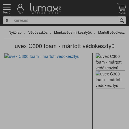
Fiók
Kosár
Menü
Nyitólap
Védőeszköz
Munkavédelmi kesztyűk
Mártott védőkeszty
uvex C300 foam - mártott védőkesztyű