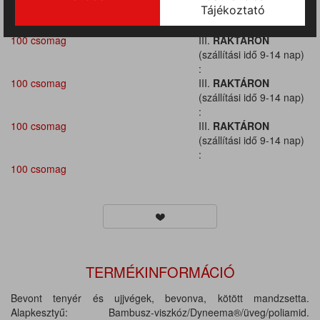
(szállítási idő 9-14 nap)
:
100 csomag
III.
RAKTÁRON
(szállítási idő 9-14 nap)
:
100 csomag
III.
RAKTÁRON
(szállítási idő 9-14 nap)
:
100 csomag
III.
RAKTÁRON
(szállítási idő 9-14 nap)
:
100 csomag
TERMÉKINFORMÁCIÓ
Bevont tenyér és ujjvégek, bevonva, kötött mandzsetta.
Alapkesztyű: Bambusz-viszkóz/Dyneema®/üveg/poliamid.