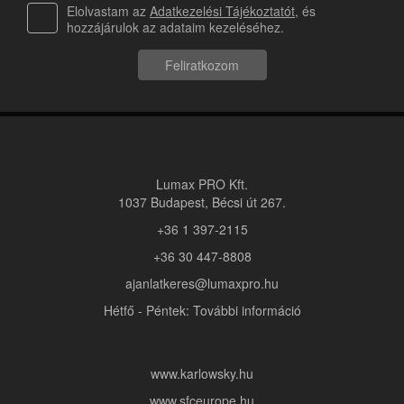
Elolvastam az
Adatkezelési Tájékoztatót
, és
hozzájárulok az adataim kezeléséhez.
Feliratkozom
Lumax PRO Kft.
1037 Budapest, Bécsi út 267.
+36 1 397-2115
+36 30 447-8808
ajanlatkeres@lumaxpro.hu
Hétfő - Péntek: További információ
www.karlowsky.hu
www.sfceurope.hu