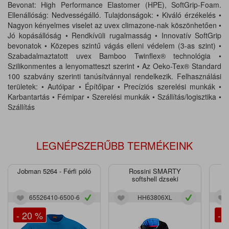
Bevonat: High Performance Elastomer (HPE), SoftGrip-Foam.
Ellenállóság: Nedvességálló. Tulajdonságok: • Kiváló érzékelés •
Nagyon kényelmes viselet az uvex climazone-nak köszönhetően •
Jó kopásállóság • Rendkívüli rugalmasság • Innovatív SoftGrip
bevonatok • Közepes szintű vágás elleni védelem (3-as szint) •
Szabadalmaztatott uvex Bamboo Twinflex® technológia •
Szilikonmentes a lenyomatteszt szerint • Az Oeko-Tex® Standard
100 szabvány szerinti tanúsítvánnyal rendelkezik. Felhasználási
területek: • Autóipar • Építőipar • Precíziós szerelési munkák •
Karbantartás • Fémipar • Szerelési munkák • Szállítás/logisztika •
Szállítás
LEGNÉPSZERŰBB TERMÉKEINK
Jobman 5264 - Férfi póló
Rossini SMARTY
J
softshell dzseki
65526410-6500-6
HH63806XL
- 20 %
- 