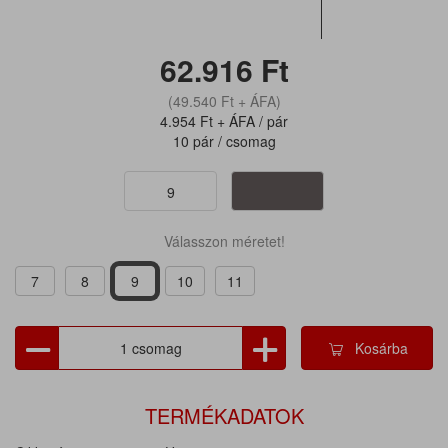
62.916
Ft
(49.540
Ft
+ ÁFA)
4.954
Ft
+ ÁFA / pár
10 pár / csomag
9
Válasszon méretet!
7
8
9
10
11
Kosárba
TERMÉKADATOK