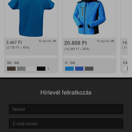
M.egység:
db
20.808
Ft
M.egység:
db
3.467
Ft
14.2
(2.730
Ft
+ ÁFA)
(11.2
(16.384
Ft
+ ÁFA)
XS - 3XL
S - 5XL
C42 -
Hírlevél feliratkozás