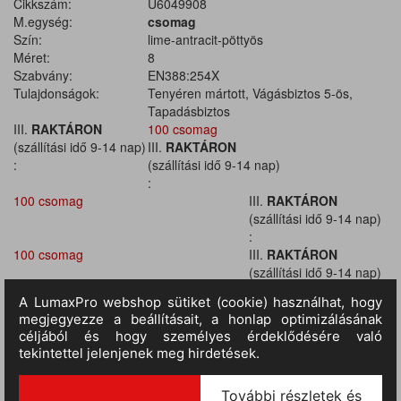
Cikkszám:
U6049908
M.egység:
csomag
Szín:
lime-antracit-pöttyös
Méret:
8
Szabvány:
EN388:254X
Tulajdonságok:
Tenyéren mártott, Vágásbiztos 5-ös,
Tapadásbiztos
III.
RAKTÁRON
100 csomag
(szállítási idő 9-14 nap)
III.
RAKTÁRON
:
(szállítási idő 9-14 nap)
:
100 csomag
III.
RAKTÁRON
(szállítási idő 9-14 nap)
:
100 csomag
III.
RAKTÁRON
(szállítási idő 9-14 nap)
:
100 csomag
III.
RAKTÁRON
(szállítási idő 9-14 nap)
:
100 csomag
III.
RAKTÁRON
(szállítási idő 9-14 nap)
: