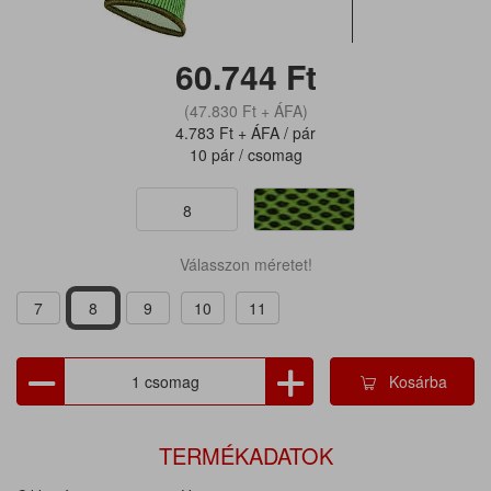
60.744
Ft
(47.830
Ft
+ ÁFA)
4.783
Ft
+ ÁFA / pár
10 pár / csomag
8
Válasszon méretet!
7
8
9
10
11
Kosárba
TERMÉKADATOK