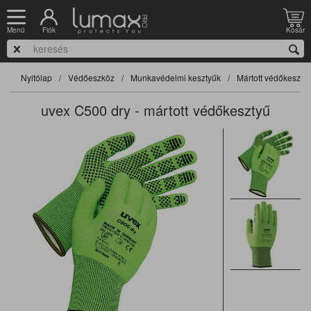
Fiók
Kosár
Menü
Nyitólap
Védőeszköz
Munkavédelmi kesztyűk
Mártott védőkeszty
uvex C500 dry - mártott védőkesztyű