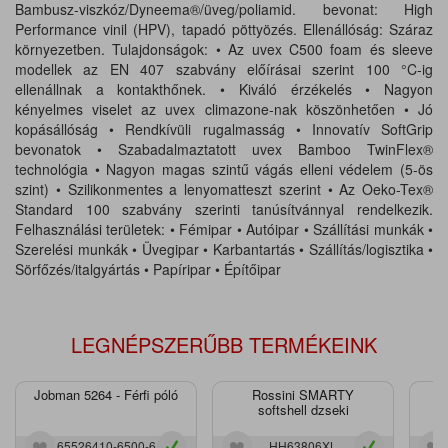
Bambusz-viszkóz/Dyneema®/üveg/poliamid. bevonat: High
Performance vinil (HPV), tapadó pöttyözés. Ellenállóság: Száraz
környezetben. Tulajdonságok: • Az uvex C500 foam és sleeve
modellek az EN 407 szabvány előírásai szerint 100 °C-ig
ellenállnak a kontakthőnek. • Kiváló érzékelés • Nagyon
kényelmes viselet az uvex climazone-nak köszönhetően • Jó
kopásállóság • Rendkívüli rugalmasság • Innovatív SoftGrip
bevonatok • Szabadalmaztatott uvex Bamboo TwinFlex®
technológia • Nagyon magas szintű vágás elleni védelem (5-ös
szint) • Szilikonmentes a lenyomatteszt szerint • Az Oeko-Tex®
Standard 100 szabvány szerinti tanúsítvánnyal rendelkezik.
Felhasználási területek: • Fémipar • Autóipar • Szállítási munkák •
Szerelési munkák • Üvegipar • Karbantartás • Szállítás/logisztika •
Sörfőzés/italgyártás • Papíripar • Építőipar
LEGNÉPSZERŰBB TERMÉKEINK
Jobman 5264 - Férfi póló
Rossini SMARTY
J
softshell dzseki
65526410-6500-6
HH63806XL