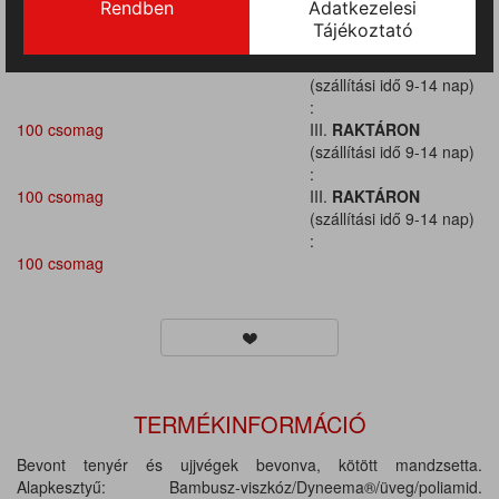
(szállítási idő 9-14 nap)
:
100 csomag
III.
RAKTÁRON
(szállítási idő 9-14 nap)
:
100 csomag
III.
RAKTÁRON
(szállítási idő 9-14 nap)
:
100 csomag
III.
RAKTÁRON
(szállítási idő 9-14 nap)
:
100 csomag
TERMÉKINFORMÁCIÓ
Bevont tenyér és ujjvégek bevonva, kötött mandzsetta.
Alapkesztyű: Bambusz-viszkóz/Dyneema®/üveg/poliamid.