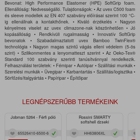
Bevonat: High Performance Elastomer (HPE) SoftGrip foam.
Ellenállóság: Nedvességálló. Tulajdonságok: • Az uvex C500 foam
és sleeve modellek az EN 407 szabvány előírásai szerint 100 °C-
ig ellenállnak a kontakthőnek. • Kiváló érzékelés • Nagyon
kényelmes viselet az uvex climazone-nak köszönhetően • Jó
kopásállóság • Rendkívüli rugalmasság • Innovatív SoftGrip
bevonatok • Szabadalmaztatott uvex Bamboo TwinFlex®
technológia • Nagyon magas szintű vágás elleni védelem (5-ös
szint) • Szilikonmentes a lenyomatteszt szerint • Az Oeko-Tex®
Standard 100 szabvány szerinti tanúsítvánnyal rendelkezik.
Felhasználási területek: • Fémipar • Autóipar • Szállítási munkák •
Szerelési munkák • Üvegipar • Karbantartás • Szállítás/logisztika •
Sörfőzés/italgyártás • Papíripar • Építőipar
LEGNÉPSZERŰBB TERMÉKEINK
Jobman 5264 - Férfi póló
Rossini SMARTY
J
softshell dzseki
65526410-6500-6
HH63806XL