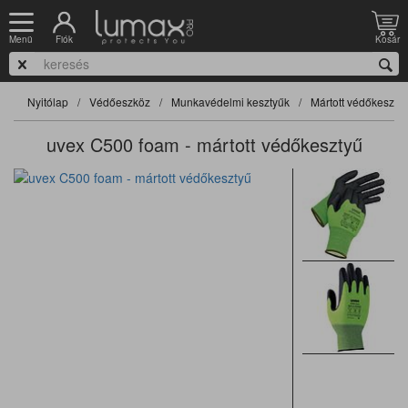
Fiók
Kosár
Menü
Nyitólap
Védőeszköz
Munkavédelmi kesztyűk
Mártott védőkeszty
uvex C500 foam - mártott védőkesztyű