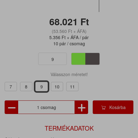
68.021
Ft
(53.560
Ft
+ ÁFA)
5.356
Ft
+ ÁFA / pár
10 pár / csomag
9
Válasszon méretet!
7
8
9
10
11
Kosárba
TERMÉKADATOK