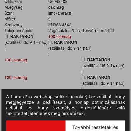
Cikkszám:
U6049409
M.egység:
csomag
Szín:
lime-antracit
Méret:
9
Szabvány:
EN388:4542
Tulajdonságok:
Vágásbiztos 5-ös, Tenyéren mártott
III.
RAKTÁRON
100 csomag
(szállítási idő 9-14 nap)
III.
RAKTÁRON
:
(szállítási idő 9-14 nap)
:
100 csomag
III.
RAKTÁRON
(szállítási idő 9-14 nap)
:
100 csomag
III.
RAKTÁRON
(szállítási idő 9-14 nap)
:
100 csomag
III.
RAKTÁRON
(szállítási idő 9-14 nap)
:
100 csomag
III.
RAKTÁRON
(szállítási idő 9-14 nap)
:
100 csomag
III.
RAKTÁRON