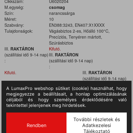
Cikkszám:
U6020204
M.egység:
csomag
Szín:
narancssárga
Méret:
10
Szabvány:
EN388:3243, EN407:X1XXXX
Tulajdonságok:
Vágásbiztos 2-es, Hőálló 100°C,
Precíziós, Tenyéren mártott,
Szúrásbiztos
III.
RAKTÁRON
Kifutó.
(szállítási idő 9-14 nap)
III.
RAKTÁRON
:
(szállítási idő 9-14 nap)
:
Kifutó.
III.
RAKTÁRON
(szállítási idő 9-14 nap)
:
Kifutó.
III.
RAKTÁRON
(szállítási idő 9-14 nap)
:
Kifutó.
III.
RAKTÁRON
(szállítási idő 9-14 nap)
:
Kifutó.
III.
RAKTÁRON
(szállítási idő 9-14 nap)