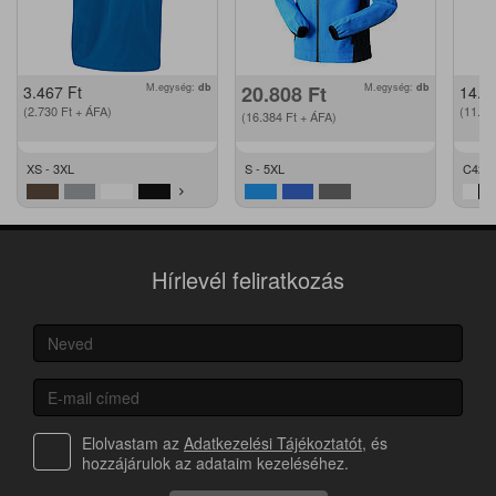
M.egység:
db
20.808
Ft
M.egység:
db
3.467
Ft
14.2
(2.730
Ft
+ ÁFA)
(11.2
(16.384
Ft
+ ÁFA)
XS - 3XL
S - 5XL
C42 -
Hírlevél feliratkozás
Elolvastam az
Adatkezelési Tájékoztatót
, és
hozzájárulok az adataim kezeléséhez.