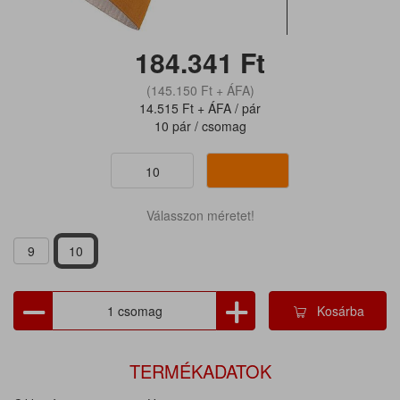
184.341
Ft
(145.150
Ft
+ ÁFA)
14.515
Ft
+ ÁFA / pár
10 pár / csomag
10
Válasszon méretet!
9
10
Kosárba
TERMÉKADATOK