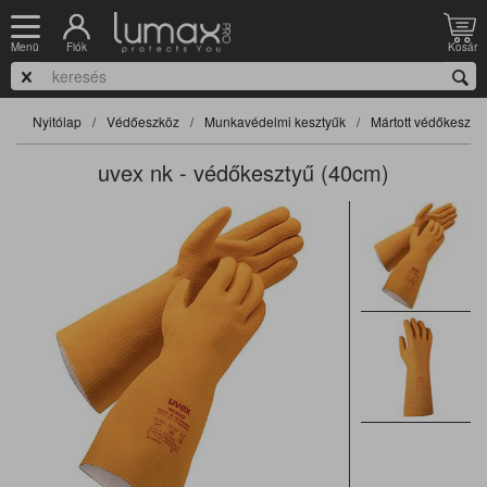
Fiók
Kosár
Menü
Nyitólap
Védőeszköz
Munkavédelmi kesztyűk
Mártott védőkeszty
uvex nk - védőkesztyű (40cm)