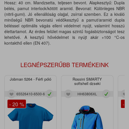
Hossz: 40 cm. Mandzsetta, teljesen bevont. Alapkesztyű: Dupla
bélés, pamut interlock/kötött aramid. Bevonat: Különleges NBR
(nitril-gumi). Jó ellenállóság olajjal, zsírral szemben. Ez a kiváló
minőségű NBR bevonatú védőkesztyű a pamut/aramid dupla
béléssel optimális vágás elleni védelmet nyújt, valamint hosszú
élettartamot. Az érdes felület magas szintű fogásbiztonságot tesz
lehetővé. A kesztyű hővédelmet is nyújt akár +100 °C-os
kontakthő ellen (EN 407).
LEGNÉPSZERŰBB TERMÉKEINK
Jobman 5264 - Férfi póló
Rossini SMARTY
J
softshell dzseki
65526410-6500-6
HH63806XL
- 20 %
- 