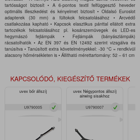
tartósságot biztosít • A 6-pontos textil felfüggesztő heveder
optimális illeszkedést és kényelmet biztosít • Oldalsó Euroslot
adapterek (30 mm) a fültokok felcsatolásához • Arcvédő
csatlakozása kapható • Kapcsok elasztikus pánttal ellátott extra
tartozékok felcsatolásához pl. kosárszemüvegek és LED-es
hegymászó fejlámpák • Fejlámpák (bányászlámpák)
rácsatolhatók • Az EN 397 és EN 12492 szerint vizsgálva és
tanúsítva • Tanúsított extra követelményekkel: -30 °C = rendkívül
alacsony hőmérsékleten is • Állítható mérettartomány: 52 – 61 cm
KAPCSOLÓDÓ, KIEGÉSZÍTŐ TERMÉKEK
uvex bőr állszíj
uvex Négypontos állszíj
u
airwing sisakhoz
U9790005
U9790007