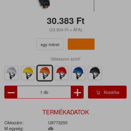
30.383
Ft
(23.924
Ft
+ ÁFA)
egy méret
Válasszon színt!
Kosárba
TERMÉKADATOK
Cikkszám:
U9773250
M.egység:
db