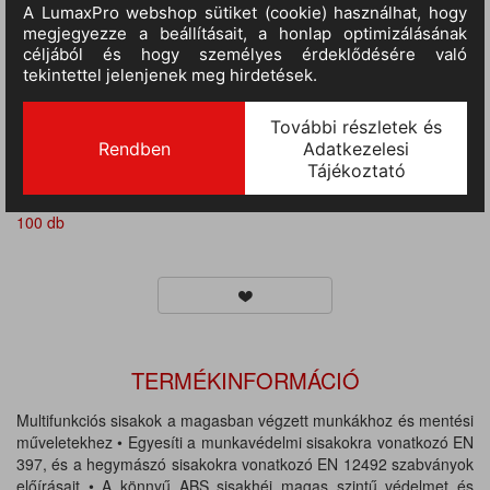
:
100 db
III.
RAKTÁRON
(szállítási idő 9-14 nap)
:
100 db
III.
RAKTÁRON
(szállítási idő 9-14 nap)
:
100 db
III.
RAKTÁRON
(szállítási idő 9-14 nap)
:
100 db
TERMÉKINFORMÁCIÓ
Multifunkciós sisakok a magasban végzett munkákhoz és mentési
műveletekhez • Egyesíti a munkavédelmi sisakokra vonatkozó EN
397, és a hegymászó sisakokra vonatkozó EN 12492 szabványok
előírásait • A könnyű ABS sisakhéj magas szintű védelmet és