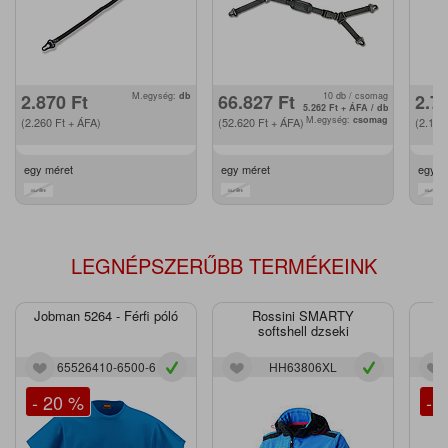
2.870
Ft
M.egység:
db
66.827
Ft
10 db / csomag
2.7
5.262
Ft
+ ÁFA / db
M.egység:
csomag
(2.260
Ft
+ ÁFA)
(52.620
Ft
+ ÁFA)
(2.16
egy méret
egy méret
egy m
LEGNÉPSZERŰBB TERMÉKEINK
Jobman 5264 - Férfi póló
Rossini SMARTY
J
softshell dzseki
65526410-6500-6
HH63806XL
- 20 %
- 