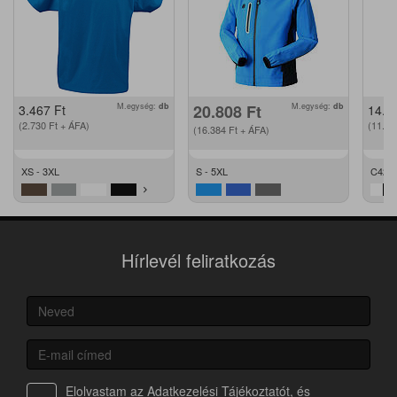
M.egység:
db
20.808
Ft
M.egység:
db
3.467
Ft
14.2
(2.730
Ft
+ ÁFA)
(11.2
(16.384
Ft
+ ÁFA)
XS - 3XL
S - 5XL
C42 -
Hírlevél feliratkozás
Elolvastam az
Adatkezelési Tájékoztatót
, és