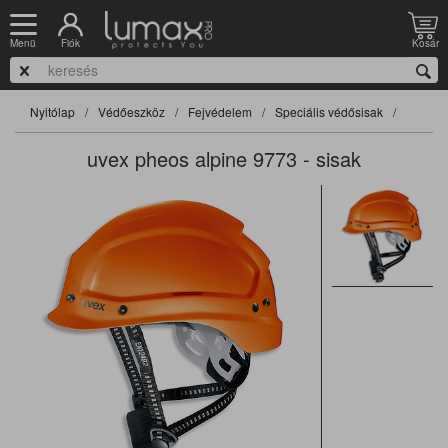
Fiók
Kosár
Menü
Nyitólap
Védőeszköz
Fejvédelem
Speciális védősisak
uvex pheos alpine 9773 - sisak