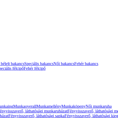
 bélelt bakancs
Speciális bakancs
Női bakancs
Fehér bakancs
eciális félcipő
Fehér félcipő
unkaing
Munkaoverall
Munkamellény
Munkaköpeny
Női munkaruha
ényvisszaverő, láthatósági munkaruházat
Fényvisszaverő, láthatósági m
házat
Fényvisszaverő, láthatósági sapka
Fényvisszaverő, láthatósági kie