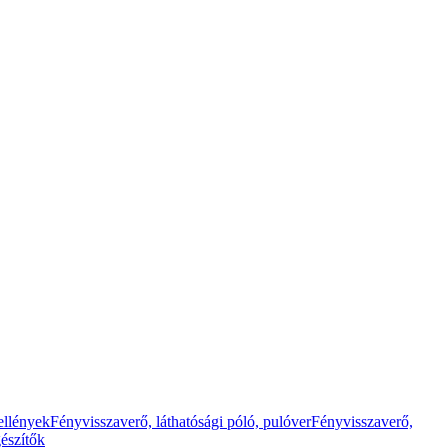
ellények
Fényvisszaverő, láthatósági póló, pulóver
Fényvisszaverő,
gészítők