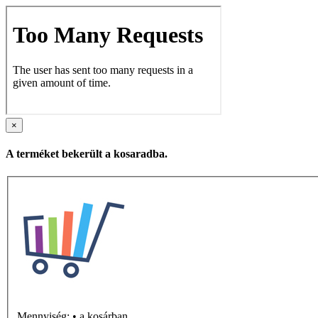
×
A terméket bekerült a kosaradba.
Mennyiség:
•
a kosárban