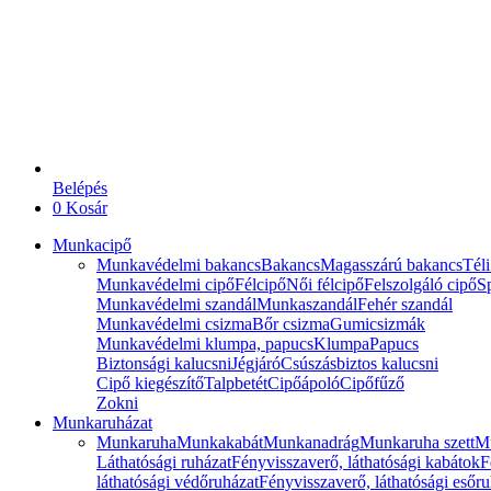
Belépés
0
Kosár
Munkacipő
Munkavédelmi bakancs
Bakancs
Magasszárú bakancs
Téli
Munkavédelmi cipő
Félcipő
Női félcipő
Felszolgáló cipő
Sp
Munkavédelmi szandál
Munkaszandál
Fehér szandál
Munkavédelmi csizma
Bőr csizma
Gumicsizmák
Munkavédelmi klumpa, papucs
Klumpa
Papucs
Biztonsági kalucsni
Jégjáró
Csúszásbiztos kalucsni
Cipő kiegészítő
Talpbetét
Cipőápoló
Cipőfűző
Zokni
Munkaruházat
Munkaruha
Munkakabát
Munkanadrág
Munkaruha szett
M
Láthatósági ruházat
Fényvisszaverő, láthatósági kabátok
F
láthatósági védőruházat
Fényvisszaverő, láthatósági esőru