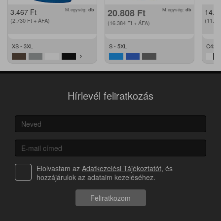
M.egység:
db
20.808
Ft
M.egység:
db
3.467
Ft
14.2
(2.730
Ft
+ ÁFA)
(11.2
(16.384
Ft
+ ÁFA)
XS - 3XL
S - 5XL
C42 -
Hírlevél feliratkozás
Elolvastam az
Adatkezelési Tájékoztatót
, és
hozzájárulok az adataim kezeléséhez.
Feliratkozom