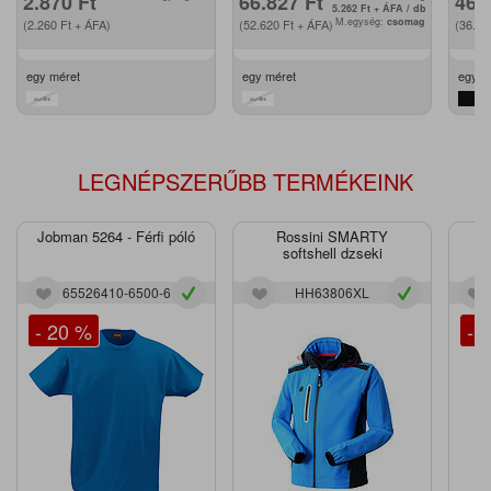
2.870
Ft
66.827
Ft
46.
5.262
Ft
+ ÁFA / db
M.egység:
csomag
(2.260
Ft
+ ÁFA)
(52.620
Ft
+ ÁFA)
(36.6
egy méret
egy méret
egy m
LEGNÉPSZERŰBB TERMÉKEINK
Jobman 5264 - Férfi póló
Rossini SMARTY
J
softshell dzseki
65526410-6500-6
HH63806XL
- 20 %
- 