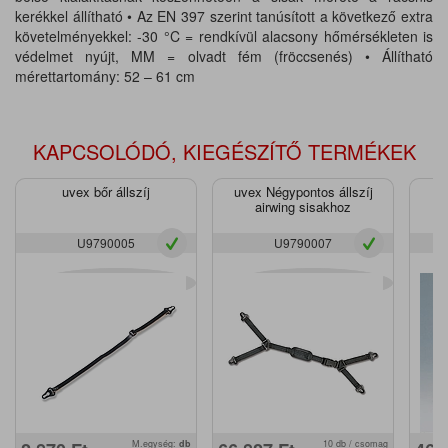
kerékkel állítható • Az EN 397 szerint tanúsított a következő extra
követelményekkel: -30 °C = rendkívül alacsony hőmérsékleten is
védelmet nyújt, MM = olvadt fém (fröccsenés) • Állítható
mérettartomány: 52 – 61 cm
KAPCSOLÓDÓ, KIEGÉSZÍTŐ TERMÉKEK
uvex bőr állszíj
uvex Négypontos állszíj
uv
airwing sisakhoz
U9790005
U9790007
M.egység:
db
10 db / csomag