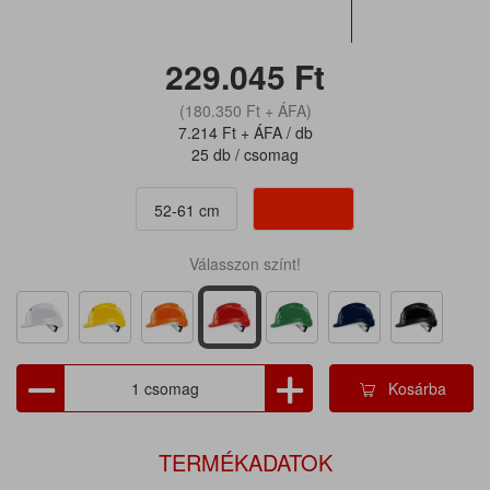
229.045
Ft
(180.350
Ft
+ ÁFA)
7.214
Ft
+ ÁFA / db
25 db / csomag
52-61 cm
Válasszon színt!
Kosárba
TERMÉKADATOK