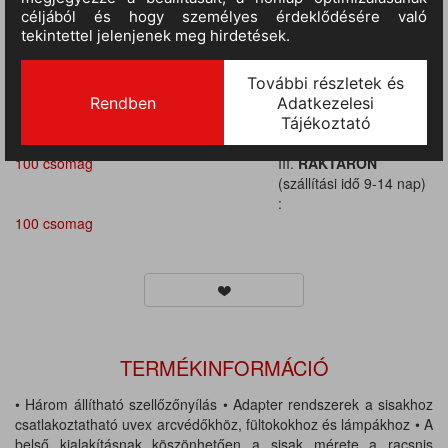
(szállítási idő 9-14 nap)
:
100 csomag
III.
RAKTÁRON
(szállítási idő 9-14 nap)
:
100 csomag
III.
RAKTÁRON
(szállítási idő 9-14 nap)
:
100 csomag
III.
RAKTÁRON
(szállítási idő 9-14 nap)
:
100 csomag
TERMÉKINFORMÁCIÓ
• Három állítható szellőzőnyílás • Adapter rendszerek a sisakhoz
csatlakoztatható uvex arcvédőkhöz, fültokokhoz és lámpákhoz • A
belső kialakításnak köszönhetően a sisak mérete a racsnis