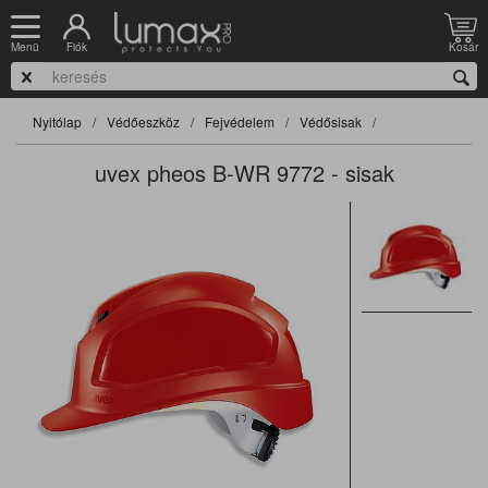
Fiók
Kosár
Menü
Nyitólap
Védőeszköz
Fejvédelem
Védősisak
uvex pheos B-WR 9772 - sisak