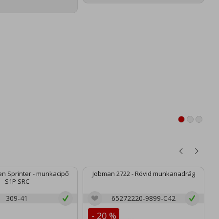
n Sprinter - munkacipő
Jobman 2722 - Rövid munkanadrág
S1P SRC
309-41
65272220-9899-C42
- 20 %