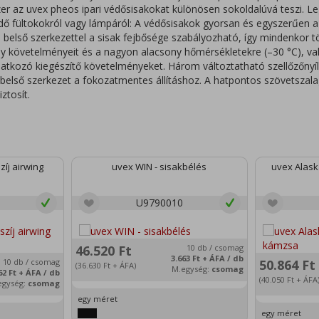
zer az uvex pheos ipari védősisakokat különösen sokoldalúvá teszi. L
dő fültokokról vagy lámpáról: A védősisakok gyorsan és egyszerűen a
 belső szerkezettel a sisak fejbősége szabályozható, így mindenkor tö
ny követelményeit és a nagyon alacsony hőmérsékletekre (–30 °C), va
atkozó kiegészítő követelményeket. Három változtatható szellőzőnyí
 belső szerkezet a fokozatmentes állításhoz. A hatpontos szövetszala
ztosít.
íj airwing
uvex WIN - sisakbélés
uvex Alask
U9790010
46.520
Ft
10 db / csomag
3.663
Ft
+ ÁFA / db
10 db / csomag
50.864
Ft
(36.630
Ft
+ ÁFA)
M.egység:
csomag
62
Ft
+ ÁFA / db
(40.050
Ft
+ ÁFA
egység:
csomag
egy méret
egy méret