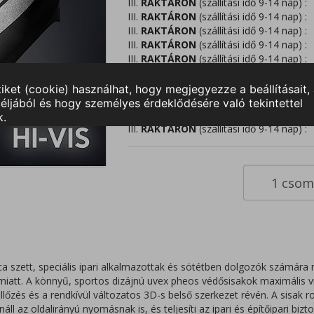
III.
RAKTÁRON
(szállítási idő 9-14 nap) :
III.
RAKTÁRON
(szállítási idő 9-14 nap) :
III.
RAKTÁRON
(szállítási idő 9-14 nap) :
III.
RAKTÁRON
(szállítási idő 9-14 nap) :
III.
RAKTÁRON
(szállítási idő 9-14 nap) :
III.
RAKTÁRON
(szállítási idő 9-14 nap) :
III.
RAKTÁRON
(szállítási idő 9-14 nap) :
III.
RAKTÁRON
(szállítási idő 9-14 nap) :
III.
RAKTÁRON
(szállítási idő 9-14 nap) :
III.
RAKTÁRON
(szállítási idő 9-14 nap) :
a szett, speciális ipari alkalmazottak és sötétben dolgozók számára n
iatt. A könnyű, sportos dizájnú uvex pheos védősisakok maximális v
llőzés és a rendkívül változatos 3D-s belső szerkezet révén. A sisak r
áll az oldalirányú nyomásnak is, és teljesíti az ipari és építőipari bi