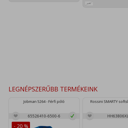
LEGNÉPSZERŰBB TERMÉKEINK
Jobman 5264 - Férfi póló
Rossini SMARTY softsh
65526410-6500-6
HH63806X
- 20 %