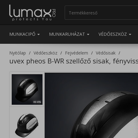
MUNKACIPŐ
MUNKARUHÁZAT
VÉDŐESZKÖZ
Nyitólap
Védőeszköz
Fejvédelem
Védősisak
uvex pheos B-WR szellőző sisak, fényvis