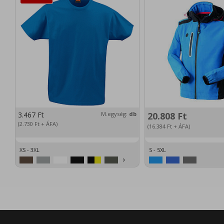
3.467
Ft
M.egység:
db
20.808
Ft
(2.730
Ft
+ ÁFA)
(16.384
Ft
+ ÁFA)
XS - 3XL
S - 5XL