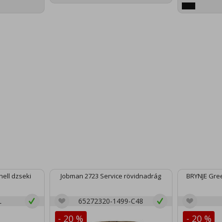
ell dzseki
Jobman 2723 Service rövidnadrág
BRYNJE Gree
L
65272320-1499-C48
- 20 %
- 20 %