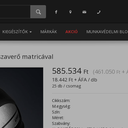
KIEGÉSZÍTŐK
MÁRKÁK
AKCIÓ
MUNKAVÉDELMI BLO
szaverő matricával
585.534
Ft
(461.050
+ 
Ft
18.442
Ft
+ ÁFA / db
25 db / csomag
Cikkszám:
M.egység:
Szín:
Méret:
Szabvány: