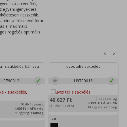
egyen szó arcvédőről,
z egyéni igényekhez
kéletesen illeszkedik.
lamint a fröccsenő fémre
lás a maximális
gos rögzítés optimális
a - sisakbélés, kámzsa
uvex téli sisakbélés
U9790012
U9790016
40.627
Ft
10 db / csomag
3.199
Ft
+ ÁFA / db
10 db / csomag
2
(31.990
Ft
+ ÁFA)
M.egység:
csomag
4.005
Ft
+ ÁFA / db
)
(2
M.egység:
csomag
L-XL
e