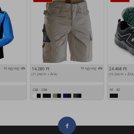
M.egység:
db
14.280
Ft
M.egység:
db
24.468
Ft
(11.244
Ft
+ ÁFA)
(19.266
Ft
+ ÁFA
C42 - C64
41 - 42