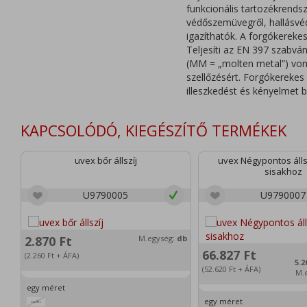
funkcionális tartozékrends
védőszemüvegről, hallásvé
igazíthatók. A forgókerekes
Teljesíti az EN 397 szabvá
(MM = „molten metal”) von
szellőzésért. Forgókerekes
illeszkedést és kényelmet bi
KAPCSOLÓDÓ, KIEGÉSZÍTŐ TERMÉKEK
uvex bőr állszíj
uvex Négypontos állsz
sisakhoz
U9790005
U9790007
2.870
Ft
M.egység:
db
66.827
Ft
(2.260
Ft
+ ÁFA)
5.2
(52.620
Ft
+ ÁFA)
M.
egy méret
egy méret