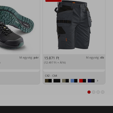
M.egység:
pár
15.871
Ft
M.egység:
db
2
)
(12.497
Ft
+ ÁFA)
(1
C42 - C64
XS