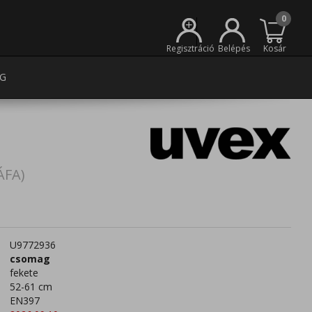
0
+
Regisztráció
Belépés
Kosár
G
ÁFA)
U9772936
csomag
fekete
52-61 cm
EN397