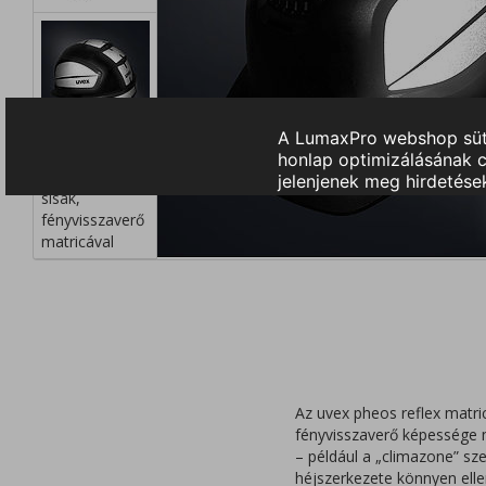
Az uvex pheos reflex matric
fényvisszaverő képessége m
– például a „climazone” sze
héjszerkezete könnyen ellen