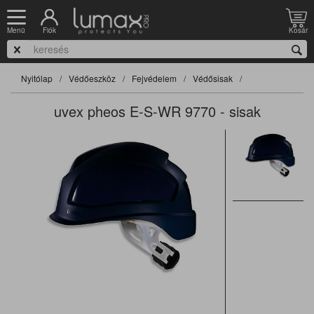
Fiók
Kosár
Menü
Nyitólap
Védőeszköz
Fejvédelem
Védősisak
uvex pheos E-S-WR 9770 - sisak