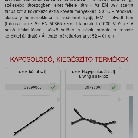
szélesebb látószögben lehet felfelé látni • Az EN 397 szerint
tanúsított a következő extra követelményekkel: -30 °C = rendkívül
alacsony hőmérsékleten is védelmet nyújt, MM = olvadt fém
(fröccsenés) • Az EN 50365 szerint tanúsított (1000 V AC) • A
belső kialakításnak köszönhetően a sisak mérete a racsnis
kerékkel állítható • Állítható mérettartomány: 52 – 61 cm
KAPCSOLÓDÓ, KIEGÉSZÍTŐ TERMÉKEK
uvex bőr állszíj
uvex Négypontos állszíj
uv
airwing sisakhoz
U9790005
U9790007