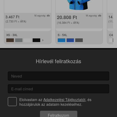
M.egység:
db
20.808
Ft
M.egység:
db
3.467
Ft
14.2
(2.730
Ft
+ ÁFA)
(11.2
(16.384
Ft
+ ÁFA)
XS - 3XL
S - 5XL
C42 -
Hírlevél feliratkozás
Elolvastam az
Adatkezelési Tájékoztatót
, és
hozzájárulok az adataim kezeléséhez.
Feliratkozom