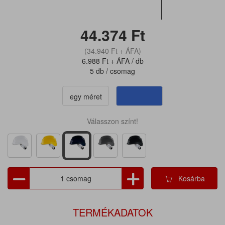
44.374
Ft
(34.940
Ft
+ ÁFA)
6.988
Ft
+ ÁFA / db
5 db / csomag
egy méret
Válasszon színt!
Kosárba
TERMÉKADATOK