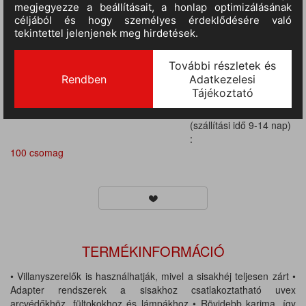
(szállítási idő 9-14 nap)
:
100 csomag
III.
RAKTÁRON
(szállítási idő 9-14 nap)
:
100 csomag
III.
RAKTÁRON
(szállítási idő 9-14 nap)
:
100 csomag
III.
RAKTÁRON
(szállítási idő 9-14 nap)
:
100 csomag
TERMÉKINFORMÁCIÓ
• Villanyszerelők is használhatják, mivel a sisakhéj teljesen zárt •
Adapter rendszerek a sisakhoz csatlakoztatható uvex
arcvédőkhöz, fültokokhoz és lámpákhoz • Rövidebb karima, így