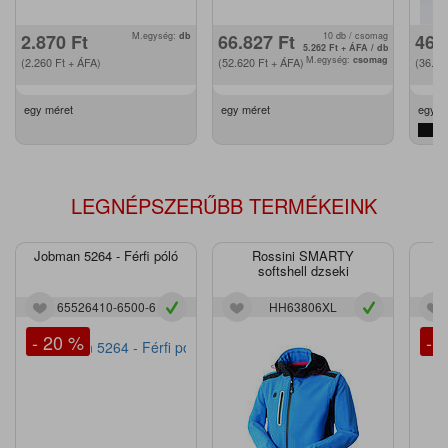
2.870
Ft
M.egység:
db
66.827
Ft
10 db / csomag
46.
5.262
Ft
+ ÁFA / db
M.egység:
csomag
(2.260
Ft
+ ÁFA)
(52.620
Ft
+ ÁFA)
(36.6
egy méret
egy méret
egy m
LEGNÉPSZERŰBB TERMÉKEINK
Jobman 5264 - Férfi póló
Rossini SMARTY
J
softshell dzseki
65526410-6500-6
HH63806XL
- 20 %
- 