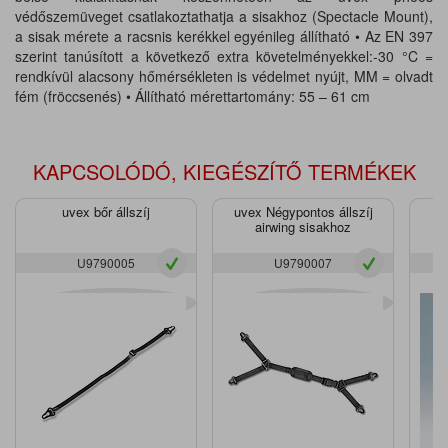
védőszemüveget csatlakoztathatja a sisakhoz (Spectacle Mount),
a sisak mérete a racsnis kerékkel egyénileg állítható • Az EN 397
szerint tanúsított a következő extra követelményekkel:-30 °C =
rendkívül alacsony hőmérsékleten is védelmet nyújt, MM = olvadt
fém (fröccsenés) • Állítható mérettartomány: 55 – 61 cm
KAPCSOLÓDÓ, KIEGÉSZÍTŐ TERMÉKEK
uvex bőr állszíj
uvex Négypontos állszíj
uv
airwing sisakhoz
U9790005
U9790007