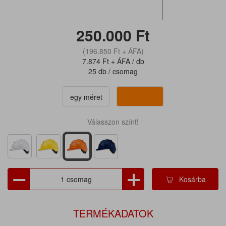
250.000
Ft
(196.850
Ft
+ ÁFA)
7.874
Ft
+ ÁFA / db
25 db / csomag
egy méret
Válasszon színt!
Kosárba
TERMÉKADATOK