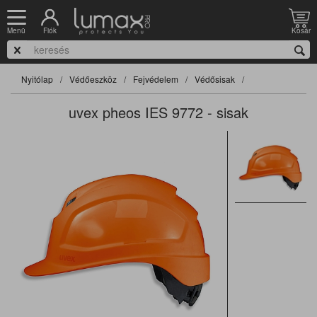
Fiók
Kosár
Menü
Nyitólap
Védőeszköz
Fejvédelem
Védősisak
uvex pheos IES 9772 - sisak