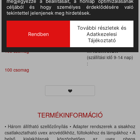
(szállítási idő 9-14 nap)
:
100 csomag
III.
RAKTÁRON
(szállítási idő 9-14 nap)
:
100 csomag
III.
RAKTÁRON
(szállítási idő 9-14 nap)
:
100 csomag
III.
RAKTÁRON
(szállítási idő 9-14 nap)
:
100 csomag
TERMÉKINFORMÁCIÓ
• Három állítható szellőzőnyílás • Adapter rendszerek a sisakhoz
csatlakoztatható uvex arcvédőkhöz, fültokokhoz és lámpákhoz • A
belső kialakításnak köszönhetően az uvex pheos