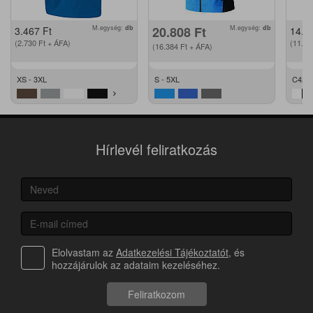
M.egység:
db
20.808
Ft
M.egység:
db
3.467
Ft
14.2
(2.730
Ft
+ ÁFA)
(11.2
(16.384
Ft
+ ÁFA)
XS - 3XL
S - 5XL
C42 -
Hírlevél feliratkozás
Elolvastam az
Adatkezelési Tájékoztatót
, és
hozzájárulok az adataim kezeléséhez.
Feliratkozom