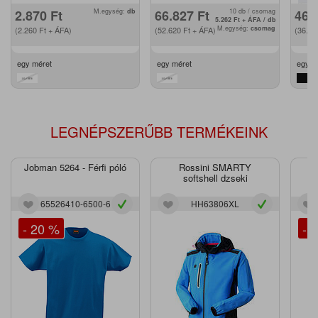
2.870
Ft
M.egység:
db
66.827
Ft
10 db / csomag
46.
5.262
Ft
+ ÁFA / db
M.egység:
csomag
(2.260
Ft
+ ÁFA)
(52.620
Ft
+ ÁFA)
(36.6
egy méret
egy méret
egy m
LEGNÉPSZERŰBB TERMÉKEINK
Jobman 5264 - Férfi póló
Rossini SMARTY
J
softshell dzseki
65526410-6500-6
HH63806XL
- 20 %
- 