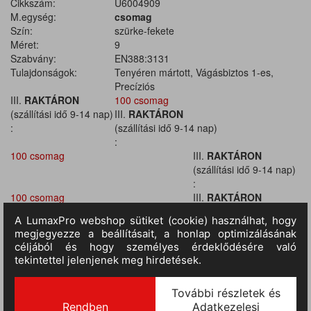
Cikkszám:
U6004909
M.egység:
csomag
Szín:
szürke-fekete
Méret:
9
Szabvány:
EN388:3131
Tulajdonságok:
Tenyéren mártott, Vágásbiztos 1-es,
Precíziós
III.
RAKTÁRON
100 csomag
(szállítási idő 9-14 nap)
III.
RAKTÁRON
:
(szállítási idő 9-14 nap)
:
100 csomag
III.
RAKTÁRON
(szállítási idő 9-14 nap)
:
100 csomag
III.
RAKTÁRON
(szállítási idő 9-14 nap)
:
100 csomag
III.
RAKTÁRON
(szállítási idő 9-14 nap)
:
100 csomag
III.
RAKTÁRON
(szállítási idő 9-14 nap)
: