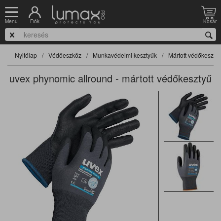
Fiók
Kosár
Menü
Nyitólap
Védőeszköz
Munkavédelmi kesztyűk
Mártott védőkeszty
uvex phynomic allround - mártott védőkesztyű