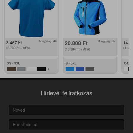
M.egység:
db
20.808
Ft
M.egység:
db
3.467
Ft
14.2
(2.730
Ft
+ ÁFA)
(11.2
(16.384
Ft
+ ÁFA)
XS - 3XL
S - 5XL
C42 -
Hírlevél feliratkozás