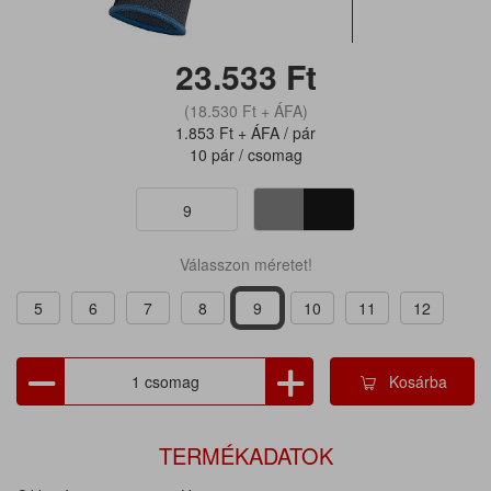
23.533
Ft
(18.530
Ft
+ ÁFA)
1.853
Ft
+ ÁFA / pár
10 pár / csomag
9
Válasszon méretet!
5
6
7
8
9
10
11
12
Kosárba
TERMÉKADATOK