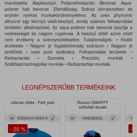
mandzsetta. Alapkesztyű: Poliamid/elasztán. Bevonat: Aqua-
polimer hab bevonat. Ellenállóság: Száraz környezetben és
enyhén nyirkos munkakörülményekhez. Az uvex phynomic
allround egy könnyű védő-kesztyű, amely számos felhasználási
területen alkalmazható. Az aqua-polimer hab bevonat taszítja a
nedvességet és nagyon rugalmas. A kesztyű sötét színe miatt
nem érzékeny a szennyeződésekre. Tulajdonságok: • Kiváló
érzékelés • Nagyon jó fogásbiztonság szárazon • Nagyon jó
szellőzés • uvex pure szabvány. Felhasználási területek: •
Karbantartás • Szerelés • Precíziós munkák •
Szállítási/csomagolási munkák • Karbantartási munkák.
LEGNÉPSZERŰBB TERMÉKEINK
Jobman 5264 - Férfi póló
Rossini SMARTY
J
softshell dzseki
65526410-6500-6
HH63806XL
- 20 %
- 