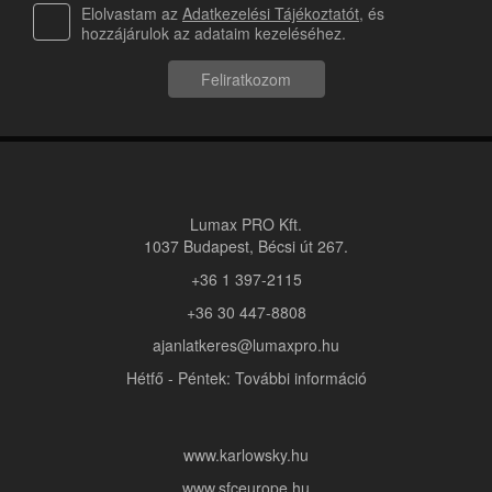
Elolvastam az
Adatkezelési Tájékoztatót
, és
hozzájárulok az adataim kezeléséhez.
Feliratkozom
Lumax PRO Kft.
1037 Budapest, Bécsi út 267.
+36 1 397-2115
+36 30 447-8808
ajanlatkeres@lumaxpro.hu
Hétfő - Péntek: További információ
www.karlowsky.hu
www.sfceurope.hu