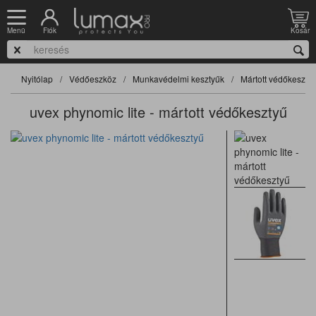
Fiók
Kosár
Menü
Nyitólap
Védőeszköz
Munkavédelmi kesztyűk
Mártott védőkeszty
uvex phynomic lite - mártott védőkesztyű