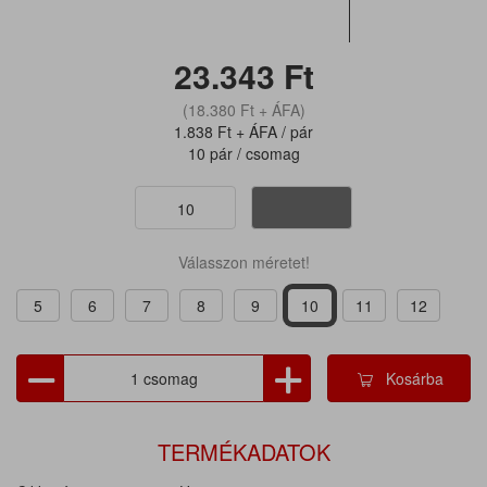
23.343
Ft
(18.380
Ft
+ ÁFA)
1.838
Ft
+ ÁFA / pár
10 pár / csomag
10
Válasszon méretet!
5
6
7
8
9
10
11
12
Kosárba
TERMÉKADATOK