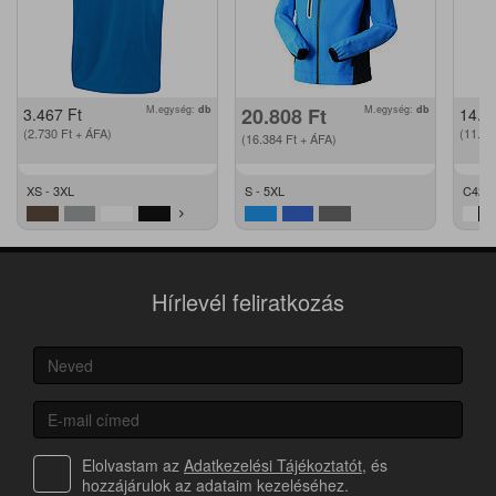
M.egység:
db
20.808
Ft
M.egység:
db
3.467
Ft
14.2
(2.730
Ft
+ ÁFA)
(11.2
(16.384
Ft
+ ÁFA)
XS - 3XL
S - 5XL
C42 -
Hírlevél feliratkozás
Elolvastam az
Adatkezelési Tájékoztatót
, és
hozzájárulok az adataim kezeléséhez.