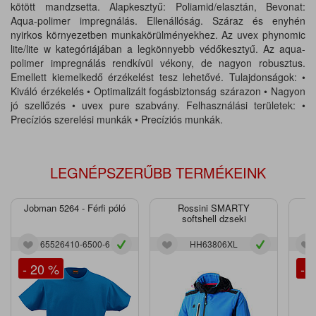
kötött mandzsetta. Alapkesztyű: Poliamid/elasztán, Bevonat:
Aqua-polimer impregnálás. Ellenállóság. Száraz és enyhén
nyirkos környezetben munkakörülményekhez. Az uvex phynomic
lite/lite w kategóriájában a legkönnyebb védőkesztyű. Az aqua-
polimer impregnálás rendkívül vékony, de nagyon robusztus.
Emellett kiemelkedő érzékelést tesz lehetővé. Tulajdonságok: •
Kiváló érzékelés • Optimalizált fogásbiztonság szárazon • Nagyon
jó szellőzés • uvex pure szabvány. Felhasználási területek: •
Precíziós szerelési munkák • Precíziós munkák.
LEGNÉPSZERŰBB TERMÉKEINK
Jobman 5264 - Férfi póló
Rossini SMARTY
J
softshell dzseki
65526410-6500-6
HH63806XL
- 20 %
- 