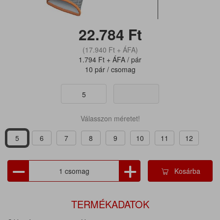
22.784
Ft
(17.940
Ft
+ ÁFA)
1.794
Ft
+ ÁFA / pár
10 pár / csomag
5
Válasszon méretet!
5
6
7
8
9
10
11
12
Kosárba
TERMÉKADATOK