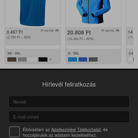
M.egység:
db
20.808
Ft
M.egység:
db
3.467
Ft
14.2
(2.730
Ft
+ ÁFA)
(11.2
(16.384
Ft
+ ÁFA)
XS - 3XL
S - 5XL
C42 -
Hírlevél feliratkozás
Elolvastam az
Adatkezelési Tájékoztatót
, és
hozzájárulok az adataim kezeléséhez.