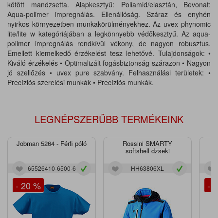
kötött mandzsetta. Alapkesztyű: Poliamid/elasztán, Bevonat:
Aqua-polimer impregnálás. Ellenállóság. Száraz és enyhén
nyirkos környezetben munkakörülményekhez. Az uvex phynomic
lite/lite w kategóriájában a legkönnyebb védőkesztyű. Az aqua-
polimer impregnálás rendkívül vékony, de nagyon robusztus.
Emellett kiemelkedő érzékelést tesz lehetővé. Tulajdonságok: •
Kiváló érzékelés • Optimalizált fogásbiztonság szárazon • Nagyon
jó szellőzés • uvex pure szabvány. Felhasználási területek: •
Precíziós szerelési munkák • Precíziós munkák.
LEGNÉPSZERŰBB TERMÉKEINK
Jobman 5264 - Férfi póló
Rossini SMARTY
J
softshell dzseki
65526410-6500-6
HH63806XL
- 20 %
- 