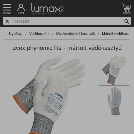
Fiók
Kosár
Menü
Nyitólap
Védőeszköz
Munkavédelmi kesztyűk
Mártott védőkeszty
uvex phynomic lite - mártott védőkesztyű