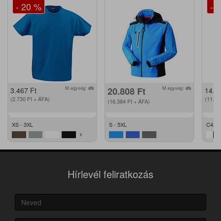
- 20 %
- 
M.egység:
db
20.808
Ft
M.egység:
db
3.467
Ft
14.2
(2.730
Ft
+ ÁFA)
(11.2
(16.384
Ft
+ ÁFA)
XS - 3XL
S - 5XL
C42 -
Hírlevél feliratkozás