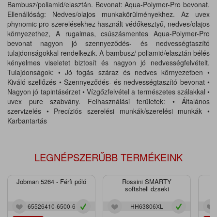
Bambusz/poliamid/elasztán. Bevonat: Aqua-Polymer-Pro bevonat.
Ellenállóság: Nedves/olajos munkakörülményekhez. Az uvex
phynomic pro szerelésekhez használt védőkesztyű, nedves/olajos
környezethez, A rugalmas, csúszásmentes Aqua-Polymer-Pro
bevonat nagyon jó szennyeződés- és nedvességtaszító
tulajdonságokkal rendelkezik. A bambusz/ poliamid/elasztán bélés
kényelmes viseletet biztosít és nagyon jó nedvességfelvételt.
Tulajdonságok: • Jó fogás száraz és nedves környezetben •
Kiváló szellőzés • Szennyeződés- és nedvességtaszító bevonat •
Nagyon jó tapintásérzet • Vízgőzfelvétel a természetes szálakkal •
uvex pure szabvány. Felhasználási területek: • Általános
szervizelés • Precíziós szerelési munkák/szerelési munkák •
Karbantartás
LEGNÉPSZERŰBB TERMÉKEINK
Jobman 5264 - Férfi póló
Rossini SMARTY
J
softshell dzseki
65526410-6500-6
HH63806XL