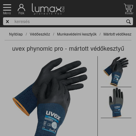
Fiók
Kosár
Menü
Nyitólap
Védőeszköz
Munkavédelmi kesztyűk
Mártott védőkeszty
uvex phynomic pro - mártott védőkesztyű