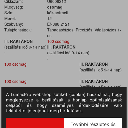
Cikkszám:
U6006212
M.egység:
csomag
Szín:
kék-antracit
Méret:
12
Szabvány:
EN388:2121
Tulajdonságok:
Tapadásbiztos, Precíziós, Vágásbiztos 1-
es
III.
RAKTÁRON
100 csomag
(szállítási idő 9-14 nap)
III.
RAKTÁRON
:
(szállítási idő 9-14 nap)
:
100 csomag
III.
RAKTÁRON
(szállítási idő 9-14 nap)
:
100 csomag
III.
RAKTÁRON
(szállítási idő 9-14 nap)
:
100 csomag
III.
RAKTÁRON
(szállítási idő 9-14 nap)
:
100 csomag
III.
RAKTÁRON
(szállítási idő 9-14 nap)
: