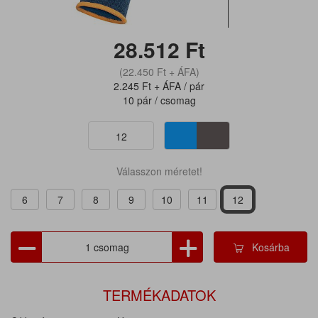
28.512
Ft
(22.450
Ft
+ ÁFA)
2.245
Ft
+ ÁFA / pár
10 pár / csomag
12
Válasszon méretet!
6
7
8
9
10
11
12
Kosárba
TERMÉKADATOK