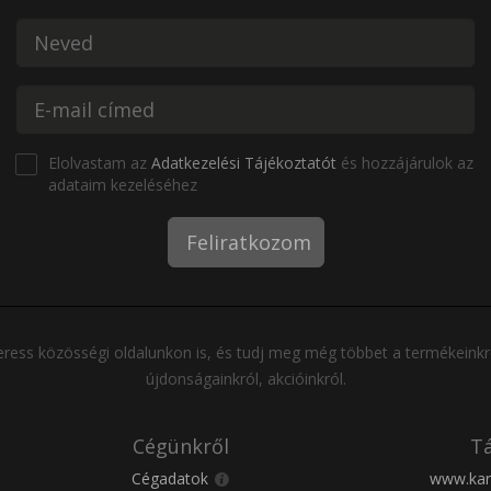
Elolvastam az
Adatkezelési Tájékoztatót
és hozzájárulok az
adataim kezeléséhez
Feliratkozom
ress közösségi oldalunkon is, és tudj meg még többet a termékeinkr
újdonságainkról, akcióinkról.
Cégünkről
Tá
Cégadatok
www.kar