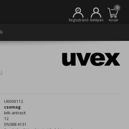
0
+
Regisztráció
Belépés
Kosár
G
)
U6006112
csomag
kék-antracit
12
EN388:4131