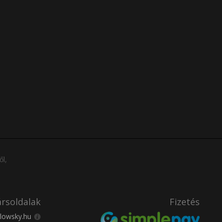
ől,
rsoldalak
Fizetés
lowsky.hu