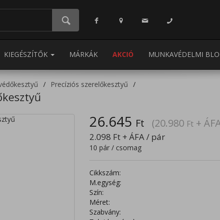
KIEGÉSZÍTŐK
MÁRKÁK
AKCIÓ
MUNKAVÉDELMI BLO
védőkesztyű
Precíziós szerelőkesztyű
őkesztyű
26.645
Ft
(20.980
+ ÁFA
Ft
2.098
Ft
+ ÁFA / pár
10 pár / csomag
Cikkszám:
M.egység:
Szín:
Méret:
Szabvány: