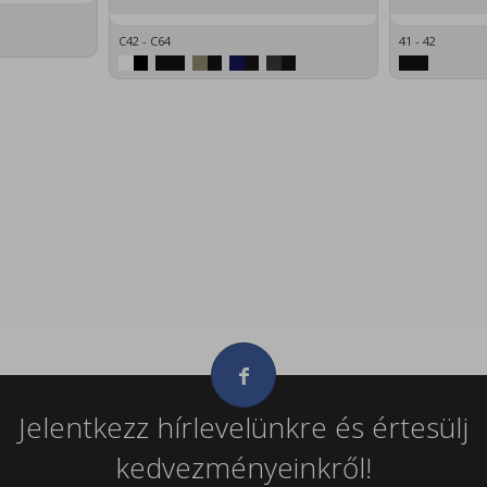
C42 - C64
41 - 42
Jelentkezz hírlevelünkre és értesülj
kedvezményeinkről!