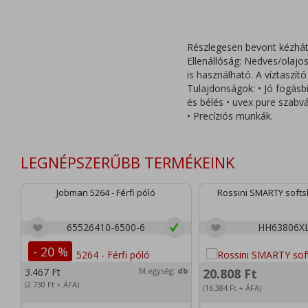
Részlegesen bevont kézhát,
Ellenállóság: Nedves/olaj
is használható. A víztaszí
Tulajdonságok: • Jó fogásb
és bélés • uvex pure szabvá
• Precíziós munkák.
LEGNÉPSZERŰBB TERMÉKEINK
Jobman 5264 - Férfi póló
Rossini SMARTY softsh
65526410-6500-6
HH63806X
- 20 %
3.467
Ft
M.egység:
db
20.808
Ft
(2.730
Ft
+ ÁFA)
(16.384
Ft
+ ÁFA)