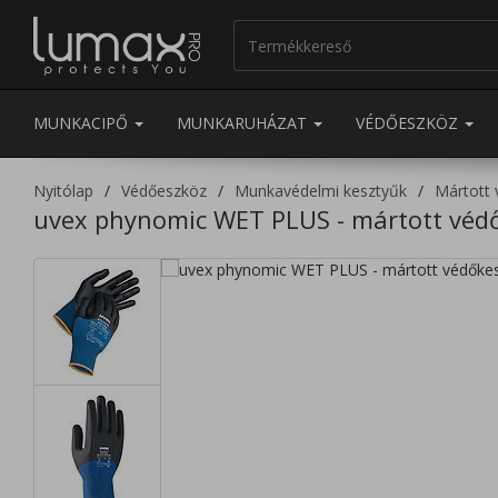
MUNKACIPŐ
MUNKARUHÁZAT
VÉDŐESZKÖZ
Nyitólap
Védőeszköz
Munkavédelmi kesztyűk
Mártott 
uvex phynomic WET PLUS - mártott véd