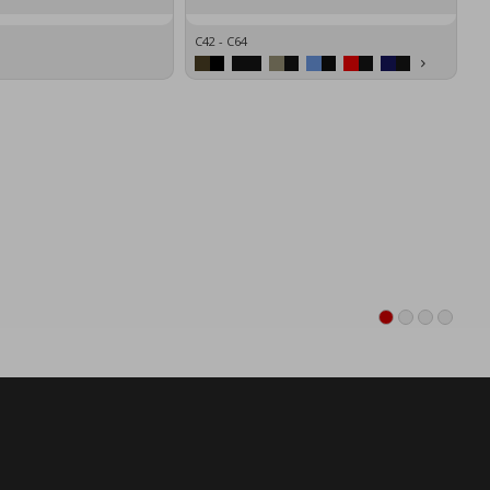
C42 - C64
XS