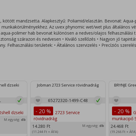
 kötött mandzsetta. Alapkesztyű: Poliamid/elasztán. Bevonat: Aqua-
os munkakörülményekhez. Az uvex phynomic wet/wet plus általános vé
tó aqua-polimer hab bevonat különösen a nedves/olajos felhasználási 
iztonság szárazon és nedvesen • Kiváló szellőzés • Nagyon jó tapintá
ny. Felhasználási területek: • Általános szervizelés • Precíziós szere
ell dzseki
Jobman 2723 Service rövidnadrág
BRYNJE Gree
L
65272320-1499-C48
- 20 %
- 20 %
M.egység:
db
14.280
Ft
M.egység:
db
24.468
Ft
(11.244
Ft
+ ÁFA)
(19.266
Ft
+ ÁFA