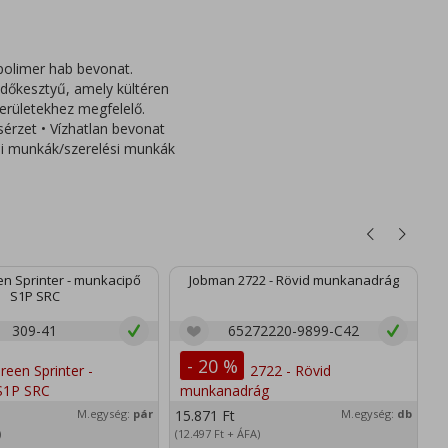
polimer hab bevonat.
dőkesztyű, amely kültéren
területekhez megfelelő.
sérzet • Vízhatlan bevonat
lési munkák/szerelési munkák
n Sprinter - munkacipő
Jobman 2722 - Rövid munkanadrág
S1P SRC
309-41
65272220-9899-C42
- 20 %
M.egység:
pár
15.871
Ft
M.egység:
db
2
)
(12.497
Ft
+ ÁFA)
(1