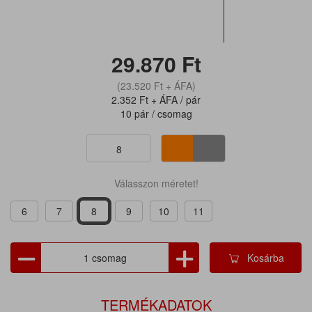
29.870
Ft
(23.520
Ft
+ ÁFA)
2.352
Ft
+ ÁFA / pár
10 pár / csomag
8
Válasszon méretet!
6
7
8
9
10
11
Kosárba
TERMÉKADATOK