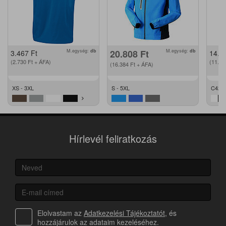
M.egység:
db
20.808
Ft
M.egység:
db
3.467
Ft
14.2
(2.730
Ft
+ ÁFA)
(11.2
(16.384
Ft
+ ÁFA)
XS - 3XL
S - 5XL
C42 -
Hírlevél feliratkozás
Elolvastam az
Adatkezelési Tájékoztatót
, és
hozzájárulok az adataim kezeléséhez.