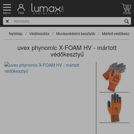
Fiók
Kosár
Menü
Nyitólap
Védőeszköz
Munkavédelmi kesztyűk
Mártott védőkeszty
uvex phynomic X-FOAM HV - mártott
védőkesztyű