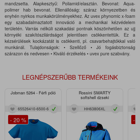
mandzsetta. Alapkesztyű: Poliamid/elasztán. Bevonat: Aqua-
polimer hab bevonat. Ellenállóság: száraz környezetben és
enyhén nyirkos munkakörülményekhez. Az uvex phynomic x-foam
egy szabadalmaztatott innováció a mechanikai kézvédelem
területén. Varrás nélküli szakadási pontnak köszönhetően az ujj
környéki szakítószilárdságot jelentősen csökkentettük. Ez a
kézsérülések kockázatát is csökkenti, pl. csavarbehajtókkal való
munkánál. Tulajdonságok: • Szellőző • Jó fogásbiztonság
szárazon és nedvesen • Kiváló érzékelés • uvex pure szabvány.
LEGNÉPSZERŰBB TERMÉKEINK
Jobman 5264 - Férfi póló
Rossini SMARTY
J
softshell dzseki
65526410-6500-6
HH63806XL
- 20 %
- 