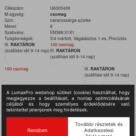
Cikkszám:
U6005408
M.egység:
csomag
Szín:
narancssárga-szürke
Méret:
8
Szabvány:
EN388:31X1
Tulajdonságok:
3/4 mártott, Vágásbiztos 1-es, Precíziós
III.
RAKTÁRON
100 csomag
(szállítási idő 9-14 nap)
III.
RAKTÁRON
:
(szállítási idő 9-14 nap)
:
100 csomag
III.
RAKTÁRON
(szállítási idő 9-14 nap)
:
100 csomag
III.
RAKTÁRON
(szállítási idő 9-14 nap)
:
100 csomag
III.
RAKTÁRON
(szállítási idő 9-14 nap)
:
100 csomag
III.
RAKTÁRON
(szállítási idő 9-14 nap)
: