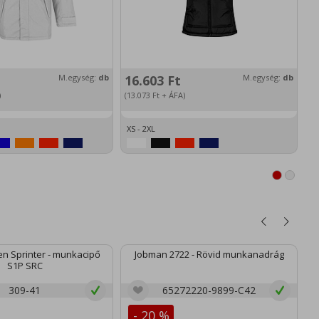
M.egység:
db
16.603
Ft
M.egység:
db
3
)
(13.073
Ft
+ ÁFA)
(2
XS - 2XL
XS
n Sprinter - munkacipő
Jobman 2722 - Rövid munkanadrág
S1P SRC
309-41
65272220-9899-C42
- 20 %