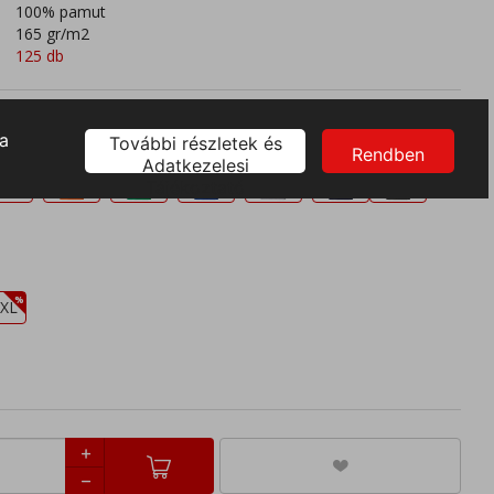
100% pamut
165 gr/m2
125 db
XL