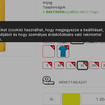
Anyag:
Tulajdonságok:
II.
RAKTÁRON
(szállítási idő 3-7 nap) :
Válasszon színt és méretet!
S
M
L
XL
2XL
3
MÉRETTÁBLÁZAT
XL