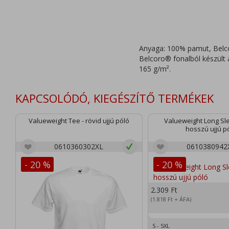
Anyaga: 100% pamut, Belco
Belcoro® fonalból készült a
165 g/m².
KAPCSOLÓDÓ, KIEGÉSZÍTŐ TERMÉKEK
Valueweight Tee - rövid ujjú póló
Valueweight Long Sl
hosszú ujjú p
0610360302XL
0610380942
- 20 %
- 20 %
2.309
Ft
(1.818
Ft
+ ÁFA)
S - 5XL