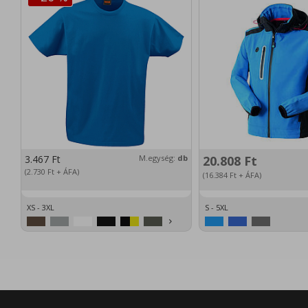
3.467
Ft
M.egység:
db
20.808
Ft
(2.730
Ft
+ ÁFA)
(16.384
Ft
+ ÁFA)
XS - 3XL
S - 5XL