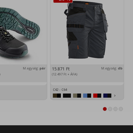
M.egység:
pár
15.871
Ft
M.egység:
db
2
)
(12.497
Ft
+ ÁFA)
(1
C42 - C64
XS