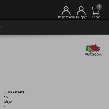
0
+
Regisztráció
Belépés
Kosár
G
061066034XL
db
sárga
XL