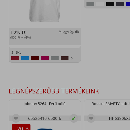
1.016
Ft
M.egység:
db
(800
Ft
+ ÁFA)
S - 5XL
LEGNÉPSZERŰBB TERMÉKEINK
Jobman 5264 - Férfi póló
Rossini SMARTY softsh
65526410-6500-6
HH63806X
- 20 %