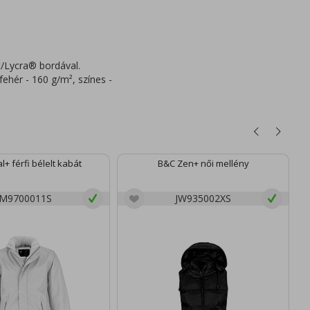
/Lycra® bordával.
ehér - 160 g/m², színes -
+ férfi bélelt kabát
B&C Zen+ női mellény
JM9700011S
JW935002XS