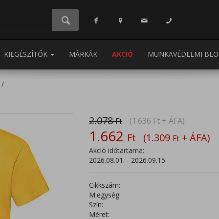
KIEGÉSZÍTŐK
MÁRKÁK
AKCIÓ
MUNKAVÉDELMI BLO
2.078
(1.636
Ft
+ ÁFA)
Ft
1.662
Ft
(1.309
+ ÁFA)
Ft
Akció időtartama:
2026.08.01. - 2026.09.15.
Cikkszám:
M.egység:
Szín:
Méret: