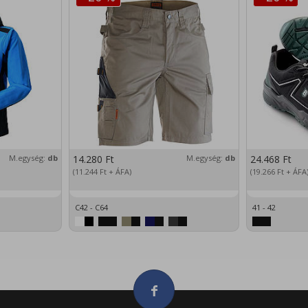
M.egység:
db
14.280
Ft
M.egység:
db
24.468
Ft
(11.244
Ft
+ ÁFA)
(19.266
Ft
+ ÁFA
C42 - C64
41 - 42