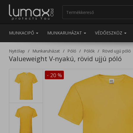
MUNKACIPŐ
MUNKARUHÁZAT
VÉDŐESZKÖZ
Nyitólap
Munkaruházat
Póló
Pólók
Rövid ujjú póló
Valueweight V-nyakú, rövid ujjú póló
- 20
%