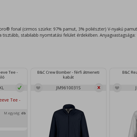
ro® fonal (cirmos szürke: 97% pamut, 3% poliészter) V-nyakú pamut
 tisztább, stabilabb nyomtatási felület érdekében. Anyagvastagsága: f
eeve Tee -
B&C Crew Bomber - férfi átmeneti
B&C Real
óló
kabát
XL
JM9610031S
M.egység:
db