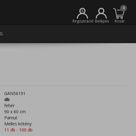
0
+
Regisztráció
Belépés
Kosár
G
GAN56191
db
fehér
90 x 60 cm
Pamut
Melles kötény
11 db - 100 db