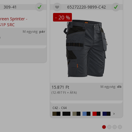
309-41
65272220-9899-C42
- 20 %
M.egység:
pár
)
15.871
Ft
M.egység:
db
2
(12.497
Ft
+ ÁFA)
(1
C42 - C64
XS