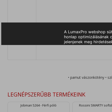
• pamut vászonkötény • szí
LEGNÉPSZERŰBB TERMÉKEINK
Jobman 5264 - Férfi póló
Rossini SMARTY softsh