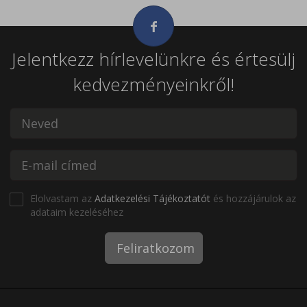
Jelentkezz hírlevelünkre és értesülj
kedvezményeinkről!
Elolvastam az
Adatkezelési Tájékoztatót
és hozzájárulok az
adataim kezeléséhez
Feliratkozom