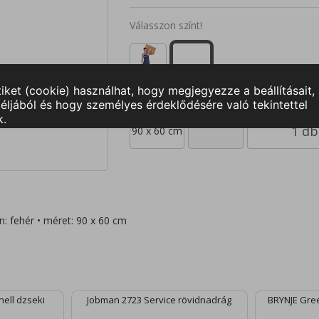
Válasszon színt!
90 x 60 cm
n: fehér • méret: 90 x 60 cm
ell dzseki
Jobman 2723 Service rövidnadrág
BRYNJE Gree