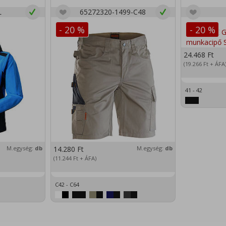
L
65272320-1499-C48
- 20 %
- 20 %
24.468
Ft
(19.266
Ft
+ ÁFA
41 - 42
M.egység:
db
14.280
Ft
M.egység:
db
(11.244
Ft
+ ÁFA)
C42 - C64