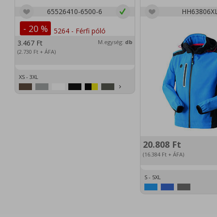
65526410-6500-6
HH63806X
- 20 %
3.467
Ft
M.egység:
db
(2.730
Ft
+ ÁFA)
XS - 3XL
20.808
Ft
(16.384
Ft
+ ÁFA)
S - 5XL