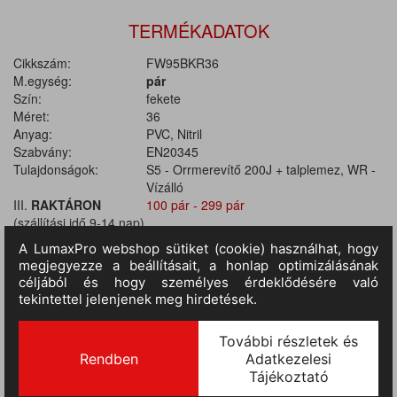
TERMÉKADATOK
Cikkszám:
FW95BKR36
M.egység:
pár
Szín:
fekete
Méret:
36
Anyag:
PVC, Nitril
Szabvány:
EN20345
Tulajdonságok:
S5 - Orrmerevítő 200J + talplemez, WR -
Vízálló
III.
RAKTÁRON
100 pár - 299 pár
(szállítási idő 9-14 nap)
:
TERMÉKINFORMÁCIÓ