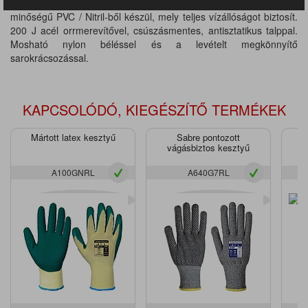
PVC & nitril, steelite védőcsizma termékcsaládunk magas
minőségű PVC / Nitril-ből készül, mely teljes vízállóságot biztosít.
200 J acél orrmerevítővel, csúszásmentes, antisztatikus talppal.
Mosható nylon béléssel és a levételt megkönnyítő
sarokrácsozással.
KAPCSOLÓDÓ, KIEGÉSZÍTŐ TERMÉKEK
Mártott latex kesztyű
Sabre pontozott
vágásbiztos kesztyű
v
A100GNRL
A640G7RL