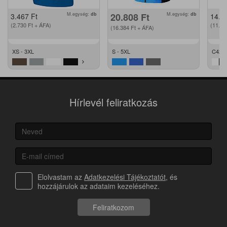
M.egység:
db
20.808
Ft
M.egység:
db
3.467
Ft
14.2
(2.730
Ft
+ ÁFA)
(11.2
(16.384
Ft
+ ÁFA)
XS - 3XL
S - 5XL
C42 -
Hírlevél feliratkozás
Elolvastam az
Adatkezelési Tájékoztatót
, és
hozzájárulok az adataim kezeléséhez.
Feliratkozom