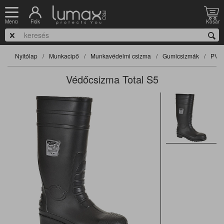
Fiók
Kosár
Menü
Nyitólap
Munkacipő
Munkavédelmi csizma
Gumicsizmák
PVC 
Védőcsizma Total S5