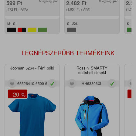
599
Ft
M.egység:
pár
2.482
Ft
M.egység:
pár
2.2
(472
Ft
+ ÁFA)
(1.954
Ft
+ ÁFA)
(1.79
M - S
S - 2XL
S - XL
LEGNÉPSZERŰBB TERMÉKEINK
Jobman 5264 - Férfi póló
Rossini SMARTY
J
softshell dzseki
65526410-6500-6
HH63806XL
- 20 %
- 