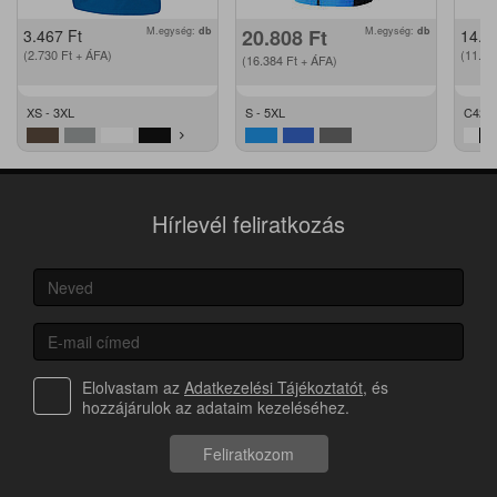
M.egység:
db
20.808
Ft
M.egység:
db
3.467
Ft
14.2
(2.730
Ft
+ ÁFA)
(11.2
(16.384
Ft
+ ÁFA)
XS - 3XL
S - 5XL
C42 -
Hírlevél feliratkozás
Elolvastam az
Adatkezelési Tájékoztatót
, és
hozzájárulok az adataim kezeléséhez.
Feliratkozom