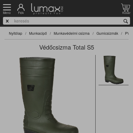
Fiók
Kosár
Menü
Nyitólap
Munkacipő
Munkavédelmi csizma
Gumicsizmák
PVC 
Védőcsizma Total S5