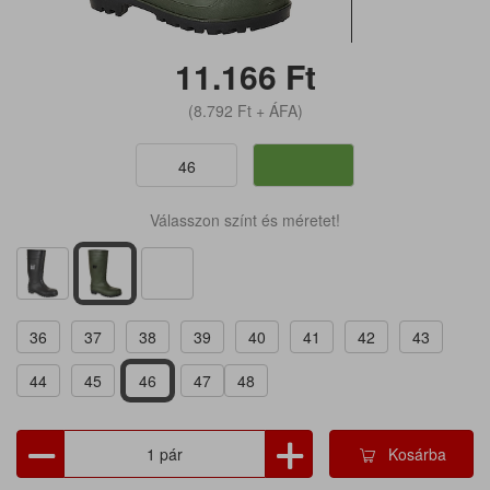
11.166
Ft
(8.792
Ft
+ ÁFA)
46
Válasszon színt és méretet!
36
37
38
39
40
41
42
43
44
45
46
47
48
Kosárba