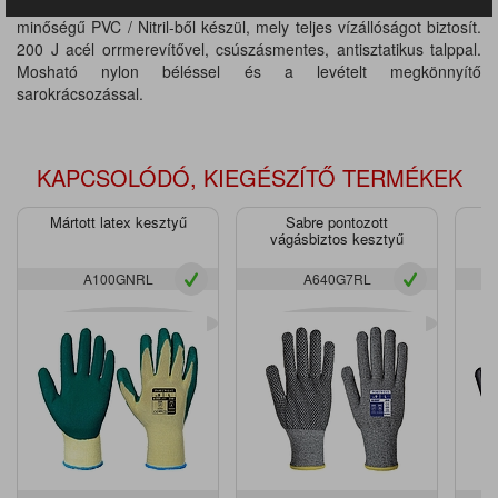
PVC & nitril, steelite védőcsizma termékcsaládunk magas
minőségű PVC / Nitril-ből készül, mely teljes vízállóságot biztosít.
200 J acél orrmerevítővel, csúszásmentes, antisztatikus talppal.
Mosható nylon béléssel és a levételt megkönnyítő
sarokrácsozással.
KAPCSOLÓDÓ, KIEGÉSZÍTŐ TERMÉKEK
Mártott latex kesztyű
Sabre pontozott
vágásbiztos kesztyű
v
A100GNRL
A640G7RL