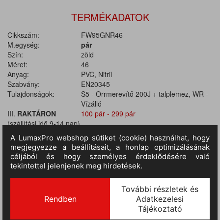
TERMÉKADATOK
Cikkszám:
FW95GNR46
M.egység:
pár
Szín:
zöld
Méret:
46
Anyag:
PVC, Nitril
Szabvány:
EN20345
Tulajdonságok:
S5 - Orrmerevítő 200J + talplemez, WR -
Vízálló
III.
RAKTÁRON
100 pár - 299 pár
(szállítási idő 9-14 nap)
:
TERMÉKINFORMÁCIÓ