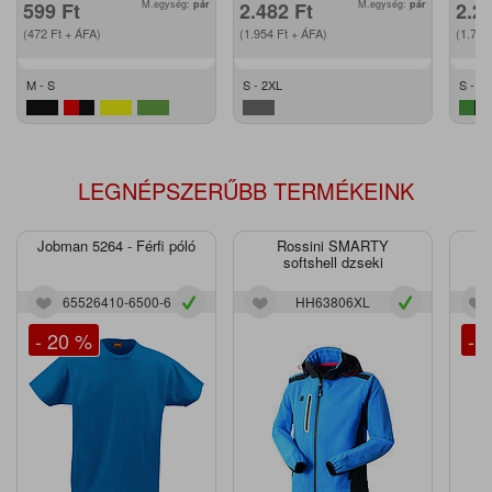
599
Ft
M.egység:
pár
2.482
Ft
M.egység:
pár
2.2
(472
Ft
+ ÁFA)
(1.954
Ft
+ ÁFA)
(1.79
M - S
S - 2XL
S - XL
LEGNÉPSZERŰBB TERMÉKEINK
Jobman 5264 - Férfi póló
Rossini SMARTY
J
softshell dzseki
65526410-6500-6
HH63806XL
- 20 %
- 