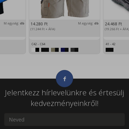
M.egység:
db
14.280
Ft
M.egység:
db
24.468
Ft
(11.244
Ft
+ ÁFA)
(19.266
Ft
+ ÁFA
C42 - C64
41 - 42
Jelentkezz hírlevelünkre és értesülj
kedvezményeinkről!