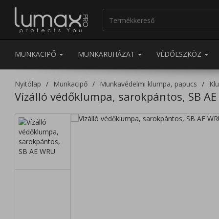
MUNKACIPŐ
MUNKARUHÁZAT
VÉDŐESZKÖZ
Nyitólap
Munkacipő
Munkavédelmi klumpa, papucs
Kl
Vízálló védőklumpa, sarokpántos, SB A