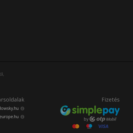
ől,
rsoldalak
Fizetés
lowsky.hu
europe.hu