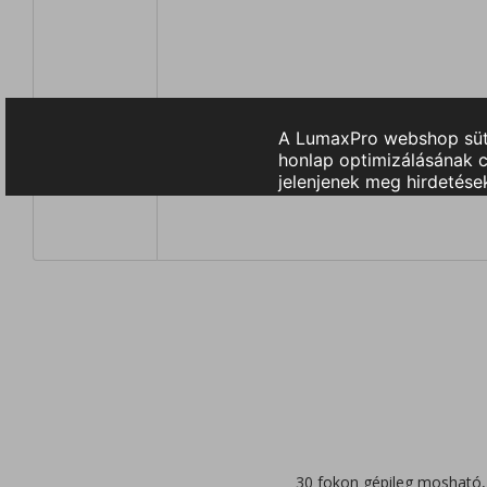
30 fokon gépileg mosható, d