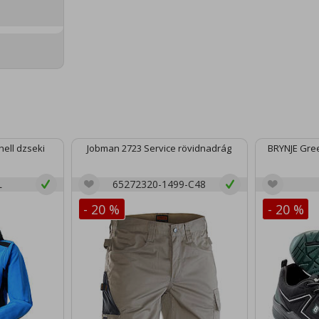
ell dzseki
Jobman 2723 Service rövidnadrág
BRYNJE Gree
L
65272320-1499-C48
- 20 %
- 20 %