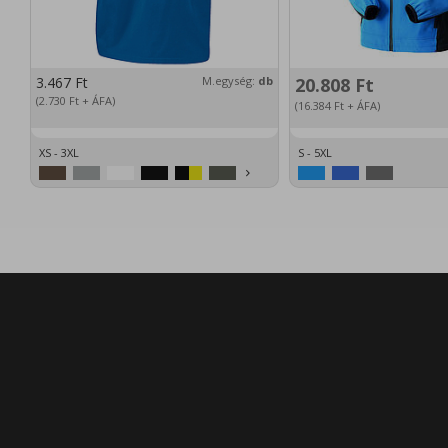
3.467
Ft
M.egység:
db
20.808
Ft
(2.730
Ft
+ ÁFA)
(16.384
Ft
+ ÁFA)
XS - 3XL
S - 5XL