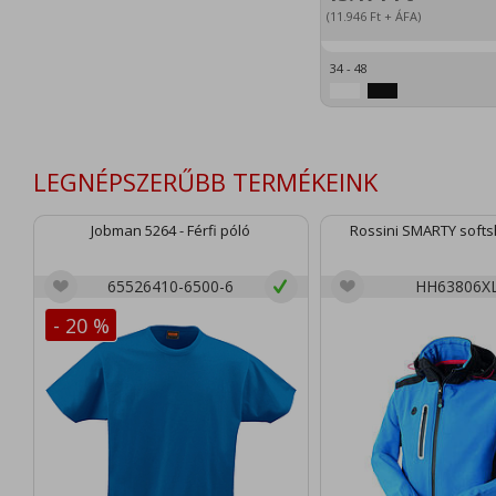
(11.946
Ft
+ ÁFA)
34 - 48
LEGNÉPSZERŰBB TERMÉKEINK
Jobman 5264 - Férfi póló
Rossini SMARTY softsh
65526410-6500-6
HH63806X
- 20 %