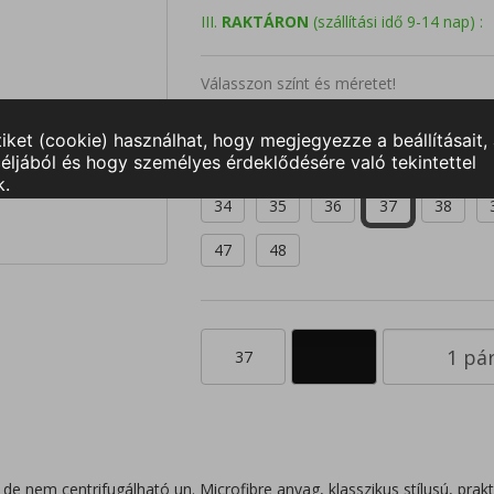
III.
RAKTÁRON
(szállítási idő 9-14 nap) :
Válasszon színt és méretet!
34
35
36
37
38
47
48
37
e nem centrifugálható un. Microfibre anyag, klasszikus stílusú, prakt