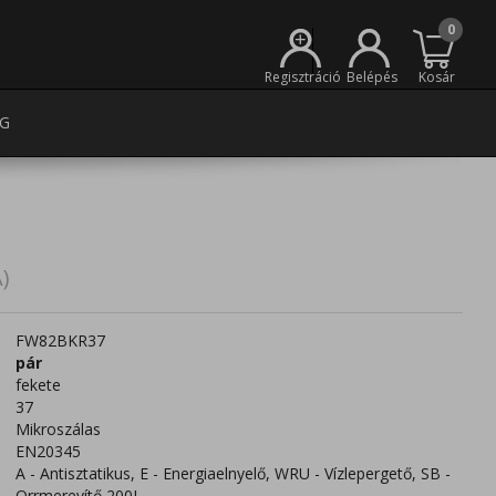
0
+
Regisztráció
Belépés
Kosár
G
)
FW82BKR37
pár
fekete
37
Mikroszálas
EN20345
A - Antisztatikus, E - Energiaelnyelő, WRU - Vízlepergető, SB -
Orrmerevítő 200J