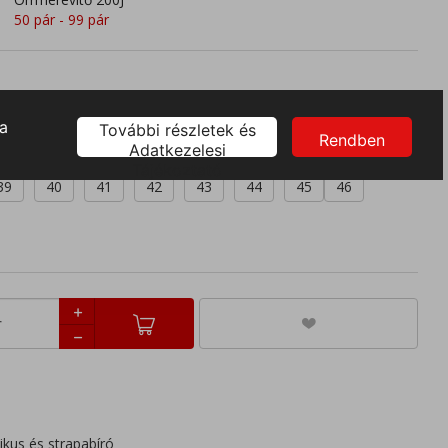
50 pár - 99 pár
39
40
41
42
43
44
45
46
ikus és strapabíró