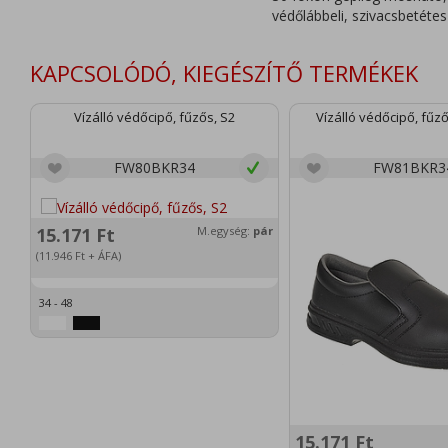
védőlábbeli, szivacsbetétes
KAPCSOLÓDÓ, KIEGÉSZÍTŐ TERMÉKEK
Vízálló védőcipő, fűzős, S2
Vízálló védőcipő, fűző
FW80BKR34
FW81BKR3
15.171
Ft
M.egység:
pár
(11.946
Ft
+ ÁFA)
34 - 48
15.171
Ft