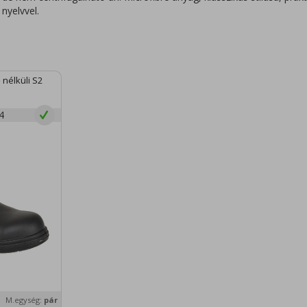
 nyelvvel.
 nélküli S2
4
M.egység:
pár