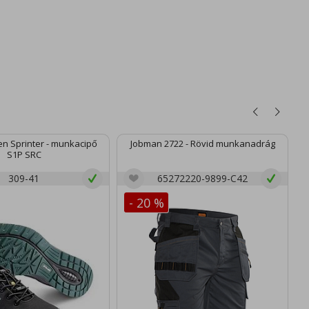
n Sprinter - munkacipő
Jobman 2722 - Rövid munkanadrág
S1P SRC
309-41
65272220-9899-C42
- 20 %