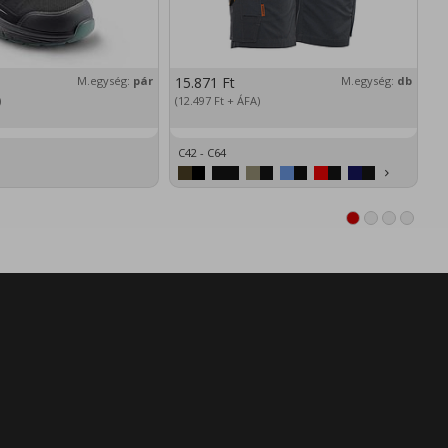
M.egység:
pár
15.871
Ft
M.egység:
db
2
)
(12.497
Ft
+ ÁFA)
(1
C42 - C64
XS