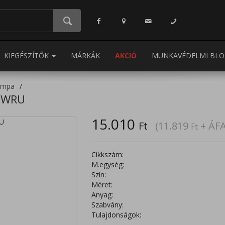
KIEGÉSZÍTŐK
MÁRKÁK
AKCIÓ
MUNKAVÉDELMI BLO
umpa
E WRU
15.010
Ft
(11.819
+ ÁFA
Ft
Cikkszám:
M.egység:
Szín:
Méret:
Anyag:
Szabvány:
Tulajdonságok: