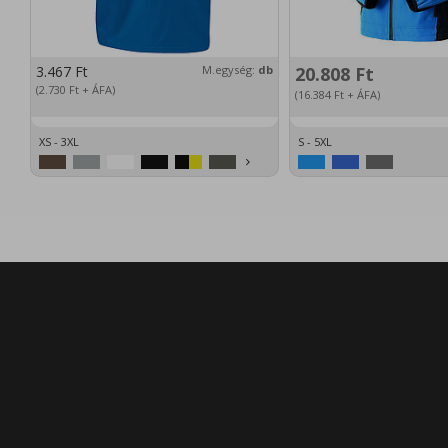
3.467
Ft
M.egység:
db
20.808
Ft
(2.730
Ft
+ ÁFA)
(16.384
Ft
+ ÁFA)
XS - 3XL
S - 5XL