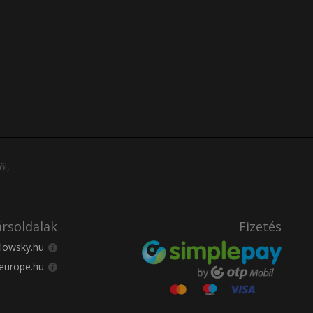
ől,
rsoldalak
Fizetés
lowsky.hu
europe.hu