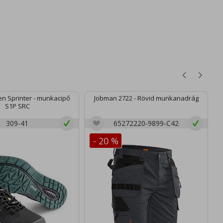
n Sprinter - munkacipő
Jobman 2722 - Rövid munkanadrág
S1P SRC
309-41
65272220-9899-C42
- 20 %