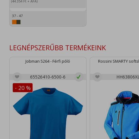
(44.354
Ft
+ ÁFA)
37 - 47
LEGNÉPSZERŰBB TERMÉKEINK
Jobman 5264 - Férfi póló
Rossini SMARTY softsh
65526410-6500-6
HH63806X
- 20 %