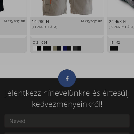
M.egység:
db
14.280
Ft
M.egység:
db
24.468
Ft
(11.244
Ft
+ ÁFA)
(19.266
Ft
+ ÁFA
C42 - C64
41 - 42
Jelentkezz hírlevelünkre és értesülj
kedvezményeinkről!