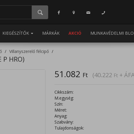
KIEGÉSZÍTŐK
MÁRKÁK
AKCIÓ
MUNKAVÉDELMI BLO
pő
Villanyszerelő félcipő
E P HRO)
51.082
Ft
(40.222
+ ÁFA
Ft
Cikkszám:
M.egység:
Szín:
Méret:
Anyag:
Szabvány:
Tulajdonságok: