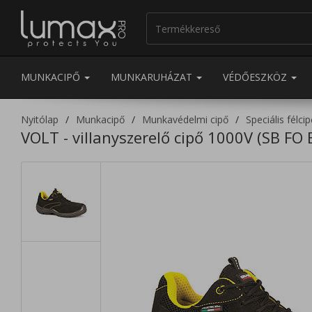
MUNKACIPŐ
MUNKARUHÁZAT
VÉDŐESZKÖZ
Nyitólap
Munkacipő
Munkavédelmi cipő
Speciális félci
VOLT - villanyszerelő cipő 1000V (SB FO 