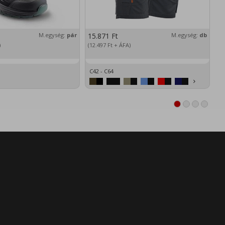
M.egység:
pár
15.871
Ft
M.egység:
db
2
)
(12.497
Ft
+ ÁFA)
(1
C42 - C64
XS