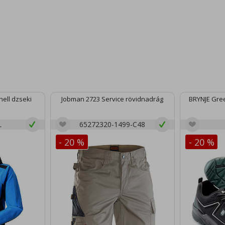
ell dzseki
Jobman 2723 Service rövidnadrág
BRYNJE Gree
L
65272320-1499-C48
- 20 %
- 20 %