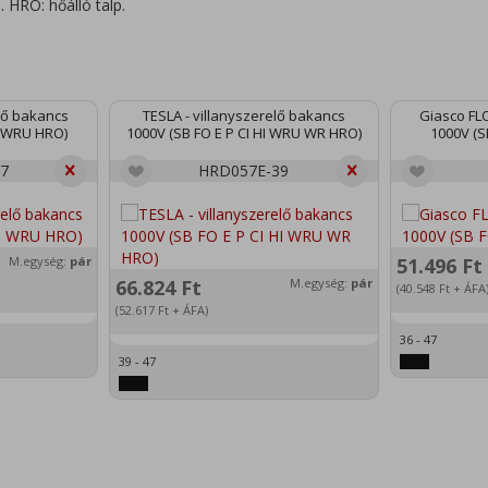
. HRO: hőálló talp.
lő bakancs
TESLA - villanyszerelő bakancs
Giasco FL
I WRU HRO)
1000V (SB FO E P CI HI WRU WR HRO)
1000V (S
7
HRD057E-39
M.egység:
pár
51.496
Ft
66.824
Ft
M.egység:
pár
(40.548
Ft
+ ÁFA
(52.617
Ft
+ ÁFA)
36 - 47
39 - 47