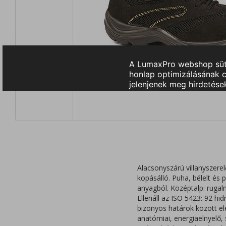
Alacsonyszárú villanyszere
kopásálló. Puha, bélelt é
anyagból. Középtalp: ruga
Ellenáll az ISO 5423: 92 hi
bizonyos határok között ele
anatómiai, energiaelnyelő, 