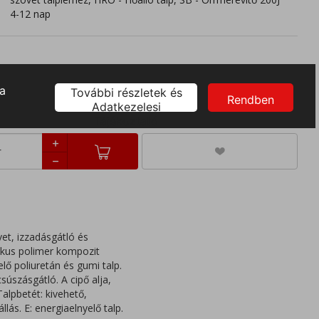
4-12 nap
44
45
46
47
et, izzadásgátló és
ikus polimer kompozit
ő poliuretán és gumi talp.
súszásgátló. A cipő alja,
Talpbetét: kivehető,
lás. E: energiaelnyelő talp.