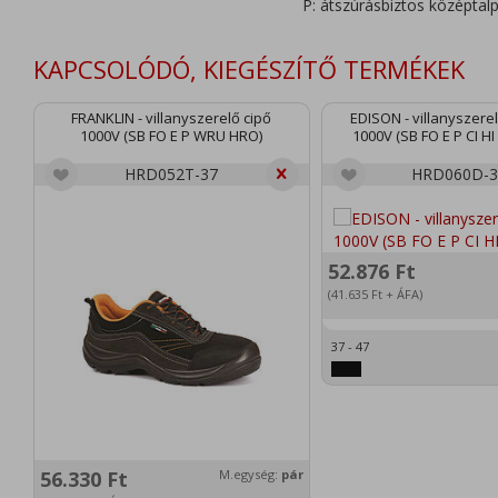
P: átszúrásbiztos középtalp
KAPCSOLÓDÓ, KIEGÉSZÍTŐ TERMÉKEK
FRANKLIN - villanyszerelő cipő
EDISON - villanyszere
1000V (SB FO E P WRU HRO)
1000V (SB FO E P CI H
HRD052T-37
HRD060D-3
52.876
Ft
(41.635
Ft
+ ÁFA)
37 - 47
56.330
Ft
M.egység:
pár