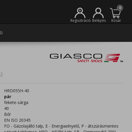
0
+
Regisztráció
Belépés
Kosár
G
)
HRD055H-40
pár
fekete-sárga
40
Bőr
EN ISO 20345
FO - Gázolajálló talp, E - Energiaelnyelő, P - átszúrásmentes
szövet talplemez, HRO - Hőálló talp, SB - Orrmerevítő 200J