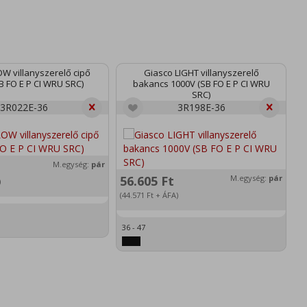
OW villanyszerelő cipő
Giasco LIGHT villanyszerelő
B FO E P CI WRU SRC)
bakancs 1000V (SB FO E P CI WRU
SRC)
3R022E-36
3R198E-36
M.egység:
pár
56.605
Ft
M.egység:
pár
)
(44.571
Ft
+ ÁFA)
36 - 47