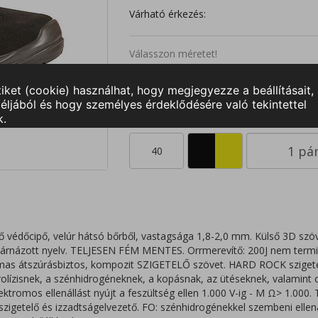
Várható érkezés:
Válasszon méretet!
39
40
41
42
43
40
lő védőcipő, velúr hátsó bőrből, vastagsága 1,8-2,0 mm. Külső 3D szöv
s párnázott nyelv. TELJESEN FÉM MENTES. Orrmerevítő: 200J nem term
lmas átszúrásbiztos, kompozit SZIGETELŐ szövet. HARD ROCK szigetel
drolízisnek, a szénhidrogéneknek, a kopásnak, az ütéseknek, valamint c
ktromos ellenállást nyújt a feszültség ellen 1.000 V-ig - M Ω> 1.000. 
szigetelő és izzadtságelvezető. FO: szénhidrogénekkel szembeni ellenál