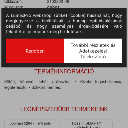
Cikkszám:
2132200-08
M.egység:
doboz
Szín:
fehér
Méret:
8
Tulajdonságok:
Precíziós
Várható érkezés:
14-21 nap
TERMÉKINFORMÁCIÓ
Kötött, könnyű, fehér poliészter. • Kiváló fogásbiztonság,
légáteresztő. • Szilikon-mentes.
LEGNÉPSZERŰBB TERMÉKEINK
Jobman 5264 - Férfi póló
Rossini SMARTY
J
softshell dzseki