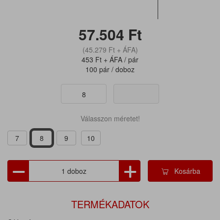
57.504
Ft
(45.279
Ft
+ ÁFA)
453
Ft
+ ÁFA / pár
100 pár / doboz
8
Válasszon méretet!
7
8
9
10
Kosárba
TERMÉKADATOK