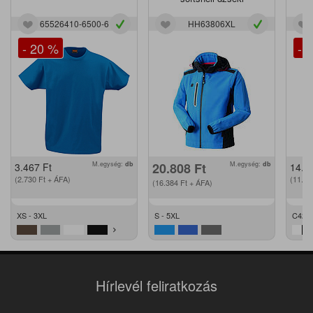
65526410-6500-6
HH63806XL
- 20 %
- 
M.egység:
db
20.808
Ft
M.egység:
db
3.467
Ft
14.2
(2.730
Ft
+ ÁFA)
(11.2
(16.384
Ft
+ ÁFA)
XS - 3XL
S - 5XL
C42 -
Hírlevél feliratkozás