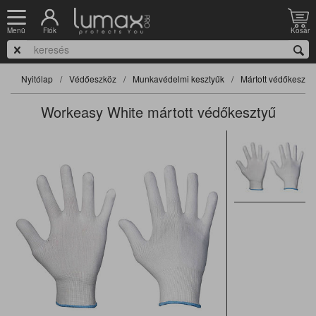
Fiók
Kosár
Menü
Nyitólap
Védőeszköz
Munkavédelmi kesztyűk
Mártott védőkeszty
Workeasy White mártott védőkesztyű