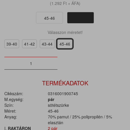
(1.292
Ft
+ ÁFA)
45-46
Válasszon méretet!
39-40
41-42
43-44
45-46
TERMÉKADATOK
Cikkszám:
0316001900745
M.egység:
pár
Szín:
sötétszürke
Méret:
45-46
Anyag:
70% pamut / 25% polipropilén / 5%
elasztán
I.
RAKTÁRON
2 pár