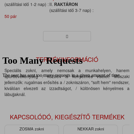
(szállítási idő 1-2 nap) :
II.
RAKTÁRON
(szállítási idő 3-7 nap) :
50 pár
TERMÉKINFORMÁCIÓ
Speciális zokni, amely nemcsak a munkahelyen, hanem
sporttevékenység / közben is kényelmes viselet. Műszaki
jellemzők: rugalmas erősítés a / zokniszáron, "soft hem" rendszer,
kiválóan elvezeti az izzadtságot, / különösen kényelmes a
lábujjaknál.
KAPCSOLÓDÓ, KIEGÉSZÍTŐ TERMÉKEK
ZOSMA zokni
NEKKAR zokni