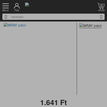
Nyitólap
Munkacipő
Zokni
Fiók
Kosár
Menü
WRAY zokni
1.641
Ft