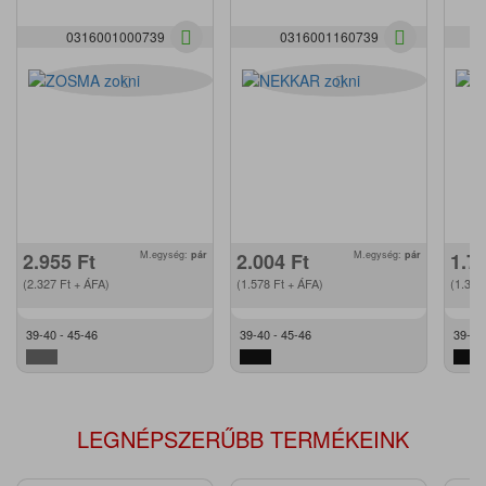
0316001000739
0316001160739
2.955
Ft
M.egység:
pár
2.004
Ft
M.egység:
pár
1.7
(2.327
Ft
+ ÁFA)
(1.578
Ft
+ ÁFA)
(1.35
39-40 - 45-46
39-40 - 45-46
39-40
LEGNÉPSZERŰBB TERMÉKEINK