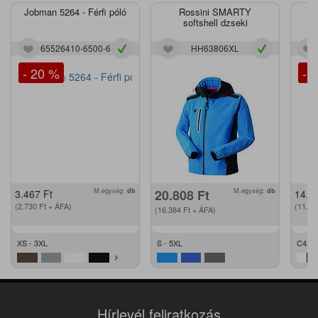
Jobman 5264 - Férfi póló
Rossini SMARTY
J
softshell dzseki
65526410-6500-6
HH63806XL
- 20 %
- 
M.egység:
db
20.808
Ft
M.egység:
db
3.467
Ft
14.2
(2.730
Ft
+ ÁFA)
(11.2
(16.384
Ft
+ ÁFA)
XS - 3XL
S - 5XL
C42 -
Hírlevél feliratkozás