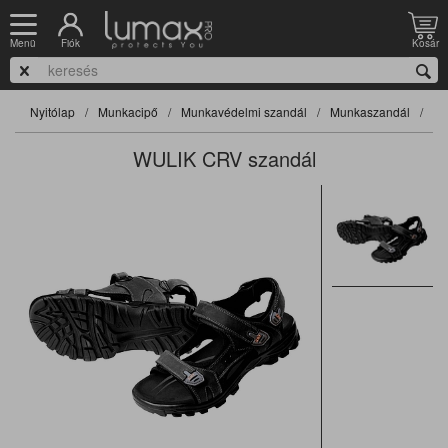
Fiók
Kosár
Menü
Nyitólap
Munkacipő
Munkavédelmi szandál
Munkaszandál
WULIK CRV szandál