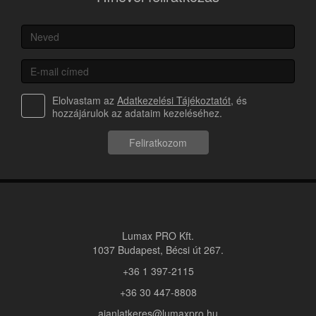
Elolvastam az
Adatkezelési Tájékoztatót
, és
hozzájárulok az adataim kezeléséhez.
Feliratkozom
Lumax PRO Kft.
1037 Budapest, Bécsi út 267.
+36 1 397-2115
+36 30 447-8808
ajanlatkeres@lumaxpro.hu