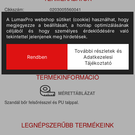
Cikkszám:
0203005560041
M.egység:
pár
Szín:
fekete
Méret:
41
Várható érkezés:
4-10 nap
TERMÉKINFORMÁCIÓ
MÉRETTÁBLÁZAT
Szandál bőr felsőrésszel és PU talppal.
LEGNÉPSZERŰBB TERMÉKEINK