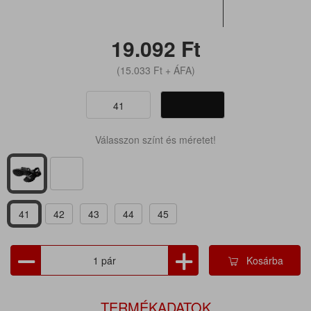
19.092
Ft
(15.033
Ft
+ ÁFA)
41
Válasszon színt és méretet!
41
42
43
44
45
Kosárba
TERMÉKADATOK