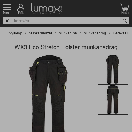
Fiók
Kosár
Menü
Nyitólap
Munkaruházat
Munkaruha
Munkanadrág
Derekas na
WX3 Eco Stretch Holster munkanadrág