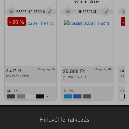
softshell dzseki
65526410-6500-6
HH63806XL
- 20 %
- 
M.egység:
db
20.808
Ft
M.egység:
db
3.467
Ft
14.2
(2.730
Ft
+ ÁFA)
(11.2
(16.384
Ft
+ ÁFA)
XS - 3XL
S - 5XL
C42 -
Hírlevél feliratkozás