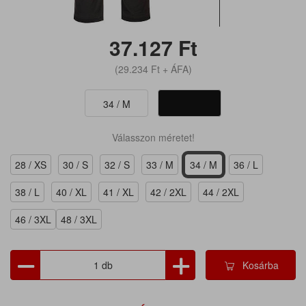
37.127
Ft
(29.234
Ft
+ ÁFA)
34 / M
Válasszon méretet!
28 / XS
30 / S
32 / S
33 / M
34 / M
36 / L
38 / L
40 / XL
41 / XL
42 / 2XL
44 / 2XL
46 / 3XL
48 / 3XL
Kosárba