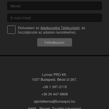
Elolvastam az
Adatkezelési Tájékoztatót
, és
hozzájárulok az adataim kezeléséhez.
Feliratkozom
Lumax PRO Kft.
1037 Budapest, Bécsi út 267.
+36 1 397-2115
+36 30 447-8808
ajanlatkeres@lumaxpro.hu
Hétfő - Péntek: További információ