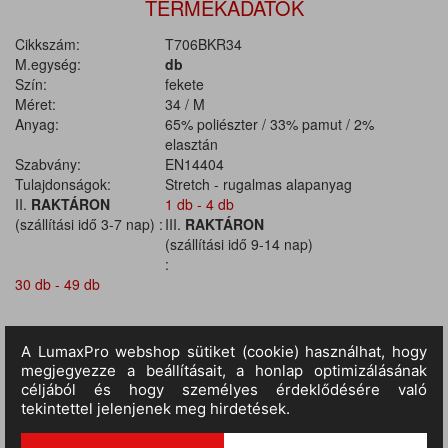
TERMÉKADATOK
Cikkszám:
T706BKR34
M.egység:
db
Szín:
fekete
Méret:
34 / M
Anyag:
65% poliészter / 33% pamut / 2%
elasztán
Szabvány:
EN14404
Tulajdonságok:
Stretch - rugalmas alapanyag
II.
RAKTÁRON
1 db - 4 db
(szállítási idő 3-7 nap) :
III.
RAKTÁRON
(szállítási idő 9-14 nap)
:
30 db - 49 db
TERMÉKINFORMÁCIÓ