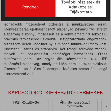
A Portwest továbbra is a fenntartható munkaruhák határait
feszegeti a WX3 Eco Stretch Holster nadrág bevezetésével. Az
aktív szabással tervezett nadrág prémium újrahasznosított
poliésztert tartalmaz hozzáadott nyújtással, hogy a lehető
legnagyobb mozgásteret biztosítsa a munkavégzés során.
Környezetbarát, újrahasznosított alapanyag 2-irányú twill stretch
alapanyag a könnyű mozgásért és a kényelemért. 13 sokoldalú,
praktikus tárolózsebbel. Sokoldalú lezippzározható lengőzsebek.
Magasított derék védelmet nyújt minden munkakörülmény közt.
Hihetetlenül tartós és strapabíró. Két rétegű térdvédő zsebek,
melyek két pozicionálási lehetőséget biztosítanak. Oldalt
gumírozott derék az egyedülálló kényelemért. 40+ UPF
minősítésű alapanyag, amely az UV-sugarak 98%-át blokkolja.
Okostelefon tartó. Slim fit design a kivételes komfortért. Lengő
szerszámtartó zseb.
KAPCSOLÓDÓ, KIEGÉSZÍTŐ TERMÉKEK
FP21 Rögzítőkötél
Állítható hosszúságú
rögzítőkötél
ene
hev