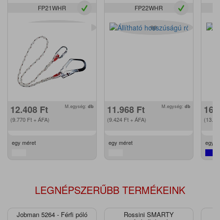
FP21WHR
FP22WHR
12.408
Ft
M.egység:
db
11.968
Ft
M.egység:
db
16.
(9.770
Ft
+ ÁFA)
(9.424
Ft
+ ÁFA)
(13.2
egy méret
egy méret
egy m
LEGNÉPSZERŰBB TERMÉKEINK
Jobman 5264 - Férfi póló
Rossini SMARTY
J