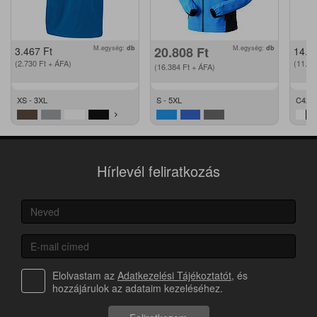
M.egység:
db
20.808
Ft
M.egység:
db
3.467
Ft
14.2
(2.730
Ft
+ ÁFA)
(11.2
(16.384
Ft
+ ÁFA)
XS - 3XL
S - 5XL
C42 -
Hírlevél feliratkozás
Elolvastam az
Adatkezelési Tájékoztatót
, és
hozzájárulok az adataim kezeléséhez.