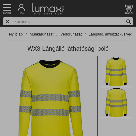
Fiók
Kosár
Menü
Nyitólap
Munkaruházat
Védőruházat
Lángálló, antisztatikus védő
WX3 Lángálló láthatósági póló