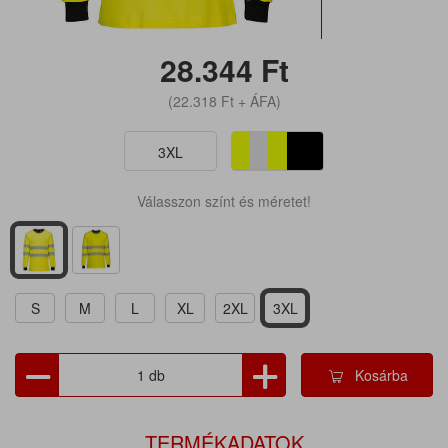
28.344
Ft
(22.318
Ft
+ ÁFA)
3XL
Válasszon színt és méretet!
S
M
L
XL
2XL
3XL
Kosárba
TERMÉKADATOK