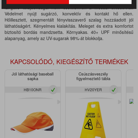
és védelmet biztosítson veszélyes helyzetekben. Anyagában
lángálló tulajdonságai nem csökkennek a mosási ciklusokkal.
Védelmet nyújt sugárzó, konvektív és kontakt hő ellen.
Hőillesztett, szegmentált fényvisszaverő szalag hozzáadott jól
láthatóságért. Kényelmes kialakítás. Meleget és extra komfortot
biztosító bordás mandzsetta. Környakas. 40+ UPF minősítésű
alapanyag, amely az UV-sugarak 98%-át blokkolja.
KAPCSOLÓDÓ, KIEGÉSZÍTŐ TERMÉKEK
Jól láthatósági baseball
Csúszásveszély
sapka
figyelmeztető tábla
HB10ONR
HV20YER