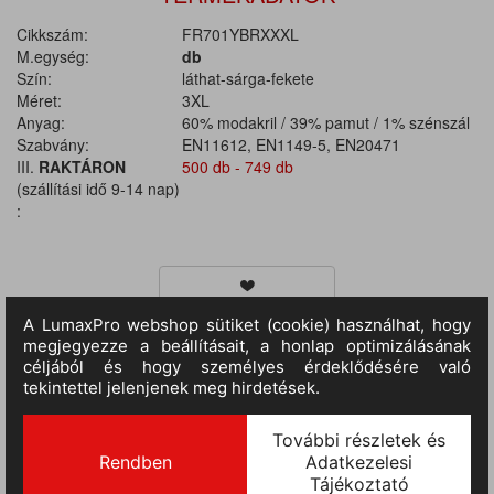
Cikkszám:
FR701YBRXXXL
M.egység:
db
Szín:
láthat-sárga-fekete
Méret:
3XL
Anyag:
60% modakril / 39% pamut / 1% szénszál
Szabvány:
EN11612, EN1149-5, EN20471
III.
RAKTÁRON
500 db - 749 db
(szállítási idő 9-14 nap)
:
TERMÉKINFORMÁCIÓ
A könnyű modakril anyagból készült póló kiváló
mozgásszabadságot biztosít a szegmentált szalagos
kialakításnak köszönhetően. Könnyű és stílusos, ez a hosszú ujjú
póló tökéletes választás, hogy viselőjének tökéletes láthatóságot