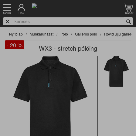
Fiók
Kosár
Menü
Nyitólap
Munkaruházat
Póló
Galléros póló
Rövid ujjú galléros
- 20
%
WX3 - stretch pólóing