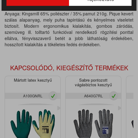
MÉRETTÁBLÁZAT
Anyaga: Kingsmill 65% poliészter / 35% pamut 210g. Pique kevert
szálas alapanyag, mely puha tapintású és kényelmes viseletet
biztosít. Modern ergonomikus kialakítás, gombos záródás,
szemüveg ill. tolltartó funkcióval rendelkező rögzítési ponttal
ellátva, fényvisszaverő betét a jobb láthatóság érdekében,
hosszított kialakítás a tökéletes fedés érdekében.
KAPCSOLÓDÓ, KIEGÉSZÍTŐ TERMÉKEK
Mártott latex kesztyű
Sabre pontozott
vágásbiztos kesztyű
v
A100GNRL
A640G7RL