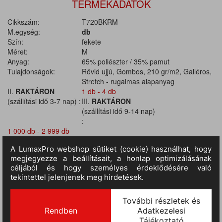
TERMÉKADATOK
Cikkszám:
T720BKRM
M.egység:
db
Szín:
fekete
Méret:
M
Anyag:
65% poliészter / 35% pamut
Tulajdonságok:
Rövid ujjú, Gombos, 210 gr/m2, Galléros,
Stretch - rugalmas alapanyag
II.
RAKTÁRON
1 db - 4 db
(szállítási idő 3-7 nap) :
III.
RAKTÁRON
(szállítási idő 9-14 nap)
:
1 000 db - 2 999 db
TERMÉKINFORMÁCIÓ