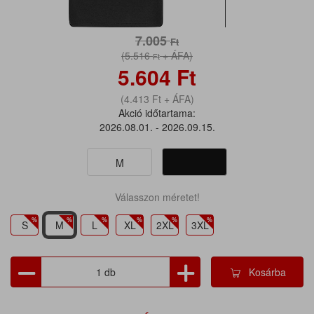
7.005
Ft
(5.516
+ ÁFA)
Ft
5.604
Ft
(4.413
Ft
+ ÁFA)
Akció időtartama:
2026.08.01. - 2026.09.15.
M
Válasszon méretet!
S
M
L
XL
2XL
3XL
Kosárba