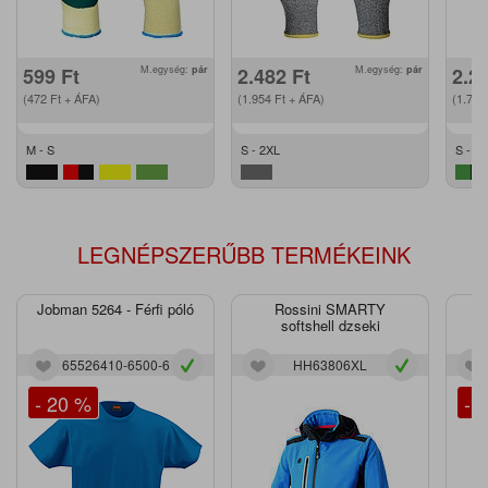
599
Ft
M.egység:
pár
2.482
Ft
M.egység:
pár
2.2
(472
Ft
+ ÁFA)
(1.954
Ft
+ ÁFA)
(1.79
M - S
S - 2XL
S - XL
LEGNÉPSZERŰBB TERMÉKEINK
Jobman 5264 - Férfi póló
Rossini SMARTY
J
softshell dzseki
65526410-6500-6
HH63806XL
- 20 %
- 