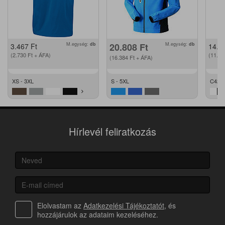
M.egység:
db
20.808
Ft
M.egység:
db
3.467
Ft
14.2
(2.730
Ft
+ ÁFA)
(11.2
(16.384
Ft
+ ÁFA)
XS - 3XL
S - 5XL
C42 -
Hírlevél feliratkozás
Elolvastam az
Adatkezelési Tájékoztatót
, és
hozzájárulok az adataim kezeléséhez.